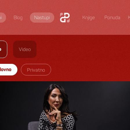
i
Blog
Nastupi
Knjige
Ponuda
Video
o
Privatno
lovno