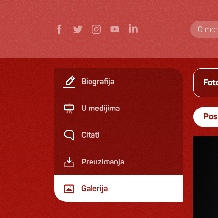
O men
Biografija
Fot
U medijima
Pos
Citati
Preuzimanja
Galerija