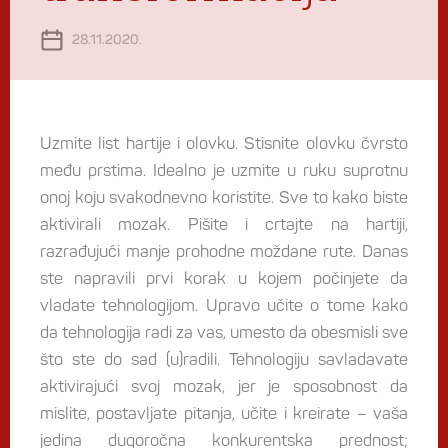
28.11.2020.
Uzmite list hartije i olovku. Stisnite olovku čvrsto
među prstima. Idealno je uzmite u ruku suprotnu
onoj koju svakodnevno koristite. Sve to kako biste
aktivirali mozak. Pišite i crtajte na hartiji,
razrađujući manje prohodne moždane rute. Danas
ste napravili prvi korak u kojem počinjete da
vladate tehnologijom. Upravo učite o tome kako
da tehnologija radi za vas, umesto da obesmisli sve
što ste do sad (u)radili. Tehnologiju savladavate
aktivirajući svoj mozak, jer je sposobnost da
mislite, postavljate pitanja, učite i kreirate – vaša
jedina dugoročna konkurentska prednost;