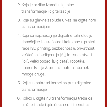
Koja je razlika između digitalne
transformacije i digitalizacije
Koje su glavne zablude u vezi sa digitalnom
transformacijom
Koje su najznačajnije digitalne tehnologije
današnjice i sutrašnjice i kako one u praksi
rade (3D printing, bezbednost & privatnost,
veštačka inteligencija (AI), Internet stvari
(IoT), veliki podaci (Big data), robotika,
komunikacija & prodaja putem interneta i
mnoge druge).
Koji su konkretni koraci na putu digitalne
transformacije
Koliko u digitalnu transformaciju treba da
uložite i kada i gde ćete osetiti benefite