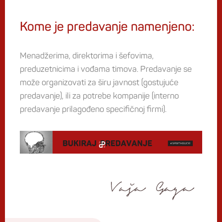
Kome je predavanje namenjeno:
Menadžerima, direktorima i šefovima,
preduzetnicima i vođama timova. Predavanje se
može organizovati za širu javnost (gostujuće
predavanje), ili za potrebe kompanije (interno
predavanje prilagođeno specifičnoj firmi).