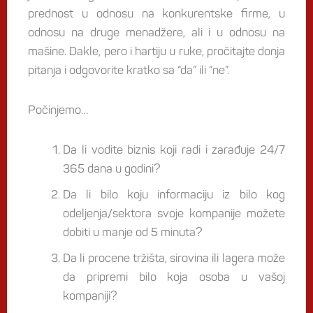
prednost u odnosu na konkurentske firme, u
odnosu na druge menadžere, ali i u odnosu na
mašine. Dakle, pero i hartiju u ruke, pročitajte donja
pitanja i odgovorite kratko sa “da” ili “ne”.
Počinjemo…
Da li vodite biznis koji radi i zarađuje 24/7
365 dana u godini?
Da li bilo koju informaciju iz bilo kog
odeljenja/sektora svoje kompanije možete
dobiti u manje od 5 minuta?
Da li procene tržišta, sirovina ili lagera može
da pripremi bilo koja osoba u vašoj
kompaniji?