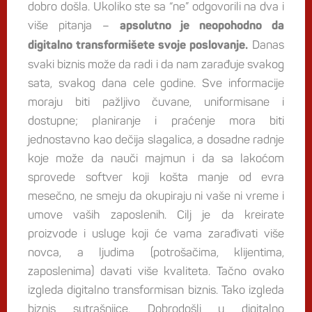
dobro došla. Ukoliko ste sa “ne” odgovorili na dva i
više pitanja –
apsolutno je neopohodno da
Danas
digitalno transformišete svoje poslovanje.
svaki biznis može da radi i da nam zarađuje svakog
sata, svakog dana cele godine. Sve informacije
moraju biti pažljivo čuvane, uniformisane i
dostupne; planiranje i praćenje mora biti
jednostavno kao dečija slagalica, a dosadne radnje
koje može da nauči majmun i da sa lakoćom
sprovede softver koji košta manje od evra
mesečno, ne smeju da okupiraju ni vaše ni vreme i
umove vaših zaposlenih. Cilj je da kreirate
proizvode i usluge koji će vama zarađivati više
novca, a ljudima (potrošačima, klijentima,
zaposlenima) davati više kvaliteta. Tačno ovako
izgleda digitalno transformisan biznis. Tako izgleda
biznis sutrašnjice. Dobrodošli u digitalno