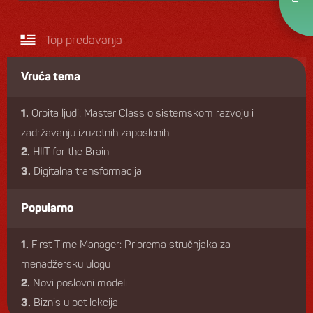
Top predavanja
Vruća tema
Orbita ljudi: Master Class o sistemskom razvoju i
1.
zadržavanju izuzetnih zaposlenih
HIIT for the Brain
2.
Digitalna transformacija
3.
Popularno
First Time Manager: Priprema stručnjaka za
1.
menadžersku ulogu
Novi poslovni modeli
2.
Biznis u pet lekcija
3.