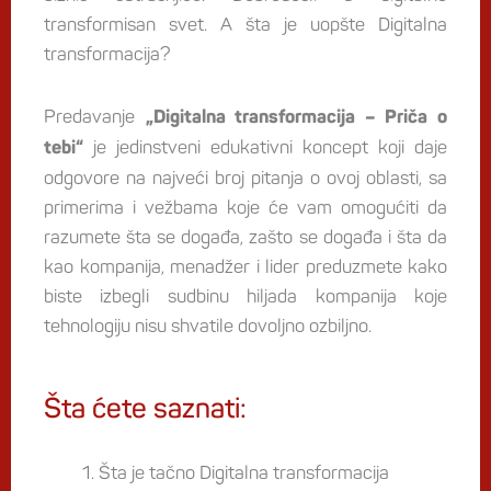
transformisan svet. A šta je uopšte Digitalna
transformacija?
Predavanje
„Digitalna transformacija – Priča o
je jedinstveni edukativni koncept koji daje
tebi“
odgovore na najveći broj pitanja o ovoj oblasti, sa
primerima i vežbama koje će vam omogućiti da
razumete šta se događa, zašto se događa i šta da
kao kompanija, menadžer i lider preduzmete kako
biste izbegli sudbinu hiljada kompanija koje
tehnologiju nisu shvatile dovoljno ozbiljno.
Šta ćete saznati:
Šta je tačno Digitalna transformacija