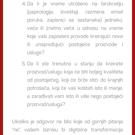
Da li je vreme utrošeno na birokratiju
(papirologija, izveštaji, razmena email
poruka, zapisnici sa sastanaka) jednako,
veće ili znatno veće u odnosu na vreme
koje vaši zaposleni provode kreirajući nove
ili unapređujući postojeće proizvode i
usluge?
Da li ste trenutno u stanju da kreirate
proizvod/uslugu koja će biti boljeg kvaliteta
od postojećeg, koji će brže stići do krajnjih
potrošača, koji će vas koštati isto ili manje,
a zarađivati vam isto ili više nego postojeći
proizvod/usluga?
Ukoliko je odgovor na bilo koje od gornjih pitanja
“ne”, vašem biznisu bi digitalna transformacija