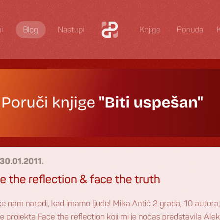
i
Blog
Nastupi
Knjige
Ponuda
30.01.2011.
e the reflection & face the truth
će nam narodi, kad imamo ljude! Mika Antić 2 grada, 10 autora,
je projekta Face the reflection koji mi je noćas predstavila Al