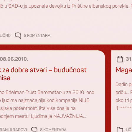
ć u SAD-u je upoznala devojku iz Prištine albanskog porekla. P
LIČNO
5 KOMENTARA
08.06.2010.
31
 za dobre stvari – budućnost
Magar
nisa
Dedin p
 po Edelman Trust Barometar-u za 2010. ono
priču… 
je ljudima najznačajnije kod kompanija NIJE
oko tri
sijska potentnost, šta više ona je na
;) *****
ednjem mestu! Ljudima je NAJVAŽNIJA
put… kra
sparentnost i poverenje u kompaniju i njenu
uđoše u
RANIJI RADOVI
8 KOMENTARA
LI