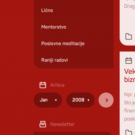
Dragi
Lično
Mentorstvo
Poslovne meditacije
Raniji radovi
Vek
biz
Arhiva
Npr.
Jan
2008
što 
finan
posl
Newsletter
tran