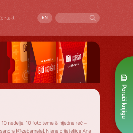
Kontakt
EN
Poruči knjigu
 10 nedelja, 10 foto tema & nijedna reč –
eksandra (@zabamala). Njena prijateljica Ana