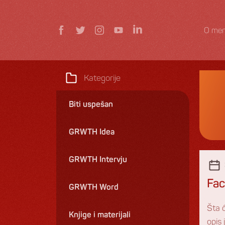
O men
Kategorije
Biti uspešan
GRWTH Idea
GRWTH Intervju
Fac
GRWTH Word
Šta 
Knjige i materijali
opis 