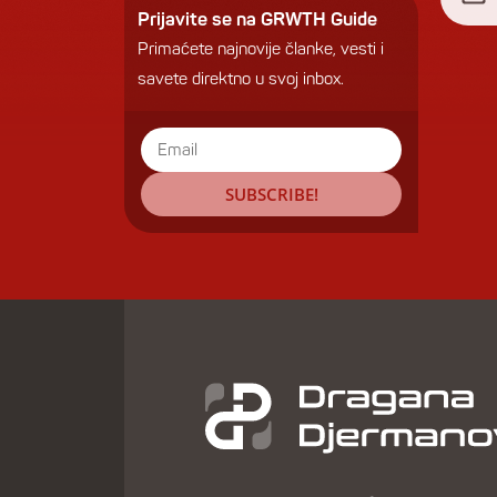
opšte
Prijavite se na GRWTH Guide
brojn
Primaćete najnovije članke, vesti i
menja
savete direktno u svoj inbox.
SUBSCRIBE!