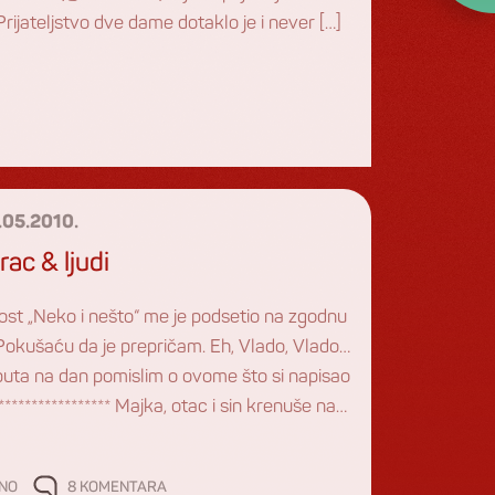
rijateljstvo dve dame dotaklo je i never […]
.05.2010.
ac & ljudi
ost „Neko i nešto“ me je podsetio na zgodnu
Pokušaću da je prepričam. Eh, Vlado, Vlado…
 puta na dan pomislim o ovome što si napisao
******************* Majka, otac i sin krenuše na
j njih je tiho koračalo njihovo magare. Kad
 prvo selo svi u glas povikaše: „Pa […]
ČNO
8 KOMENTARA