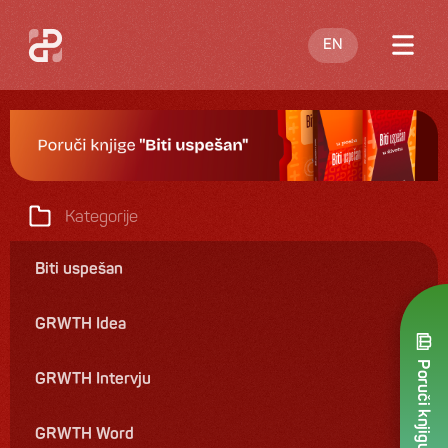
EN
O meni
Blog
Nastupi
Kategorije
Knjige
Biti uspešan
Ponuda
GRWTH Idea
Kontakt
Poruči knjigu
GRWTH Intervju
GRWTH Word