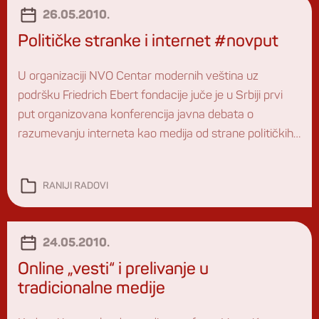
26.05.2010.
Političke stranke i internet #novput
U organizaciji NVO Centar modernih veština uz
podršku Friedrich Ebert fondacije juče je u Srbiji prvi
put organizovana konferencija javna debata o
razumevanju interneta kao medija od strane političkih
stranaka. Javna debata jer, osim 70-ak prisutnih u sali
još toliko zainteresovanih je pratilo time line i izlaganja
RANIJI RADOVI
putem Twittera i Madnet live stream-a. Polemika je […]
24.05.2010.
Online „vesti“ i prelivanje u
tradicionalne medije