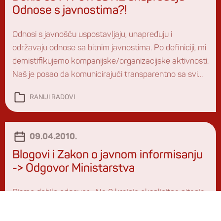
Odnose s javnostima?!
Odnosi s javnošću uspostavljaju, unapređuju i
održavaju odnose sa bitnim javnostima. Po definiciji, mi
demistifikujemo kompanijske/organizacijske aktivnosti.
Naš je posao da komunicirajući transparentno sa svim
bitnim javnostima (te medijima) otklanjamo nejasnoće i
RANIJI RADOVI
insinuacije o onima koje predstavljamo, vodeći
konverzaciju u njenim stvarnim (realnim) okvirima. Još
jednom -> transparentno. Izleti (i kampovanja)
09.04.2010.
PRedstavnika branše koji utiču […]
Blogovi i Zakon o javnom informisanju
-> Odgovor Ministarstva
Pismo dobilo odgovor… Na 3 krajnje eksplicitna pitanja
postavljena Ministarstvu kulture i medija Vlade
Republike Srbije nadležnom za Zakon o javnom