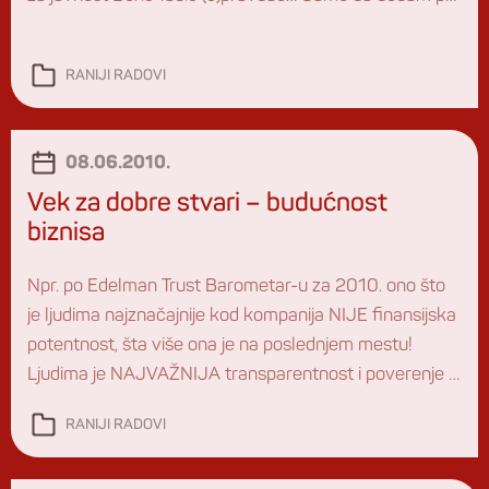
reči: Po ovom Zakonu policija (i svi njeni sateliti) dobija
formalno pravo da špijunira građane – da prati i
RANIJI RADOVI
arhivira […]
08.06.2010.
Vek za dobre stvari – budućnost
biznisa
Npr. po Edelman Trust Barometar-u za 2010. ono što
je ljudima najznačajnije kod kompanija NIJE finansijska
potentnost, šta više ona je na poslednjem mestu!
Ljudima je NAJVAŽNIJA transparentnost i poverenje u
kompaniju i njenu opštedobru viziju! Yup. Pojedinci
RANIJI RADOVI
širom sveta u brojnim studijama iskazuju svoj stav ->
da će rado menjati čak i tvrdokorne navike […]