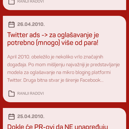
RANIJI RADOVI
pohvalu!
26.04.2010.
Twitter ads -> za oglašavanje je
potrebno (mnogo) više od para!
April 2010. obeležilo je nekoliko vrlo značajnih
događaja. Po mom mišljenju najvažniji je predstavljanje
modela za oglašavanje na mikro bloging platformi
Twitter. Druga bitna stvar je širenje Facebook
društvenog kruga (social circle) na ostale web lokacije
RANIJI RADOVI
korisnika FB-a, tj. povezivanje naših online aktivnosti
na FB-u sa onim izvan samog servisa -> Open Graph
API. TWITTER […]
25.04.2010.
Dokle će PR-ovi da NE unapređuju