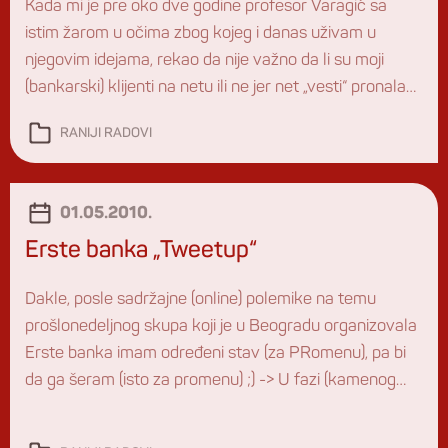
Kada mi je pre oko dve godine profesor Varagić sa
istim žarom u očima zbog kojeg i danas uživam u
njegovim idejama, rekao da nije važno da li su moji
(bankarski) klijenti na netu ili ne jer net „vesti“ pronalaze
put do klasičnih medija i svih ciljnih grupa – bila sam u
RANIJI RADOVI
neverici… sa sve […]
01.05.2010.
Erste banka „Tweetup“
Dakle, posle sadržajne (online) polemike na temu
prošlonedeljnog skupa koji je u Beogradu organizovala
Erste banka imam određeni stav (za PRomenu), pa bi
da ga šeram (isto za promenu) ;) -> U fazi (kamenog
doba) PRimene internet kanala komunikacije u
poslovne svrhe, korak Erste banke je za svaku