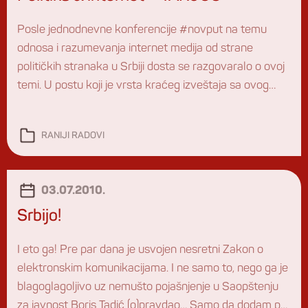
Posle jednodnevne konferencije #novput na temu
odnosa i razumevanja internet medija od strane
političkih stranaka u Srbiji dosta se razgovaralo o ovoj
temi. U postu koji je vrsta kraćeg izveštaja sa ovog
događaja, su i linkovi ka nekim vrlo dobrim postovima i
drugim izveštajaima iz papirnatih i ostalih poluživih
RANIJI RADOVI
(mrtvih) medija. U ovom postu su […]
03.07.2010.
Srbijo!
I eto ga! Pre par dana je usvojen nesretni Zakon o
elektronskim komunikacijama. I ne samo to, nego ga je
blagoglagoljivo uz nemušto pojašnjenje u Saopštenju
za javnost Boris Tadić (o)pravdao… Samo da dodam par