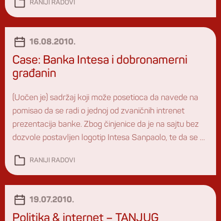
RANIJI RADOVI
na ovoj društvenoj mreži, […]
16.08.2010.
Case: Banka Intesa i dobronamerni
građanin
(Uočen je) sadržaj koji može posetioca da navede na
pomisao da se radi o jednoj od zvaničnih intrenet
prezentacija banke. Zbog činjenice da je na sajtu bez
dozvole postavljen logotip Intesa Sanpaolo, te da se na
sajtu promovišu usluge elektronskog bankarstva
RANIJI RADOVI
Banke, podnosimo prijavu Odeljenju za borbu protiv
visokotehnološkog kriminala pri Ministrastvu
unutrašnjih poslova, jer […]
19.07.2010.
Politika & internet – TANJUG