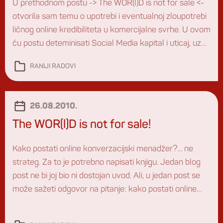
U prethodnom postu -> The WOR(l)D is not for sale <-
otvorila sam temu o upotrebi i eventualnoj zloupotrebi
ličnog online kredibiliteta u komercijalne svrhe. U ovom
ću postu deteminisati Social Media kapital i uticaj, uz
isticanje 5 tačaka na koje je značajno obratiti pažnju
RANIJI RADOVI
ukoliko vam bude ponuđeno da delite ili ustupate svoj
community. Šta […]
26.08.2010.
The WOR(l)D is not for sale!
Kako postati online konverzacijski menadžer?… ne
strateg. Za to je potrebno napisati knjigu. Jedan blog
post ne bi joj bio ni dostojan uvod. Ali, u jedan post se
može sažeti odgovor na pitanje: kako postati online
konverzacijski menadžer? Facebook dostiže Google po
broju poseta, svaki treći građanin zemalja u regionu je