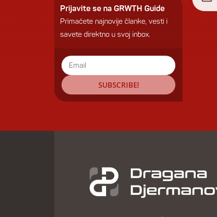
pitan
Prijavite se na GRWTH Guide
konz
Primaćete najnovije članke, vesti i
spad
savete direktno u svoj inbox.
SUBSCRIBE!