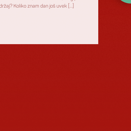
sadržaj? Koliko znam dan još uvek […]