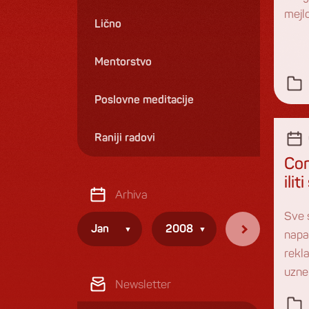
mejlo
Lično
Mentorstvo
Poslovne meditacije
Raniji radovi
Con
ili
Arhiva
Sve 
Jan
2008
napa
rekl
uznem
Newsletter
se o