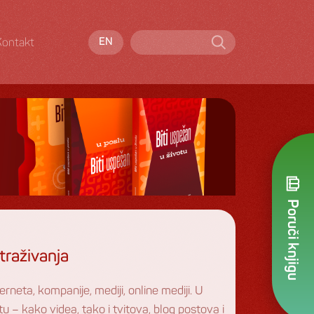
Kontakt
EN
Poruči knjigu
traživanja
rneta, kompanije, mediji, online mediji. U
u – kako videa, tako i tvitova, blog postova i