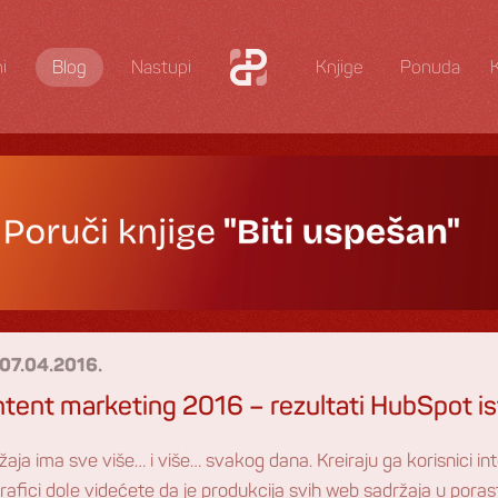
i
Blog
Nastupi
Knjige
Ponuda
07.04.2016.
tent marketing 2016 – rezultati HubSpot is
aja ima sve više… i više… svakog dana. Kreiraju ga korisnici inte
rafici dole videćete da je produkcija svih web sadržaja u porast