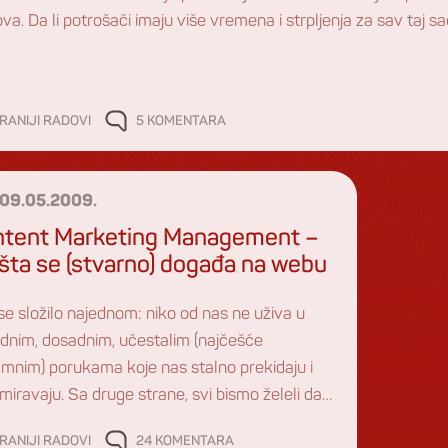
va. Da li potrošači imaju više vremena i strpljenja za sav taj 
RANIJI RADOVI
5 KOMENTARA
09.05.2009.
tent Marketing Management –
ti šta se (stvarno) događa na webu
se složilo najednom: niko od nas ne uživa u
dnim, dosadnim, učestalim (najčešće
amnim) porukama koje nas stalno prekidaju i
iravaju. Sa druge strane, svi bismo želeli da
sećamo pametnije, sigurnije i edukovanije po
RANIJI RADOVI
24 KOMENTARA