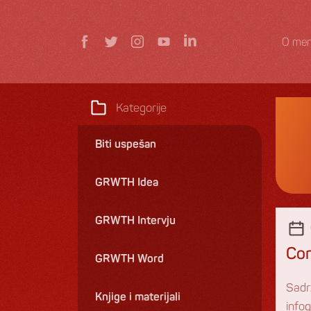
O men
Kategorije
Biti uspešan
GRWTH Idea
GRWTH Intervju
Con
GRWTH Word
Sadrž
Knjige i materijali
infog