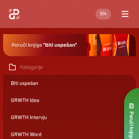
EN
O meni
Blog
Nastupi
Kategorije
Knjige
Biti uspešan
Ponuda
GRWTH Idea
Kontakt
Poruči knjigu
GRWTH Intervju
GRWTH Word