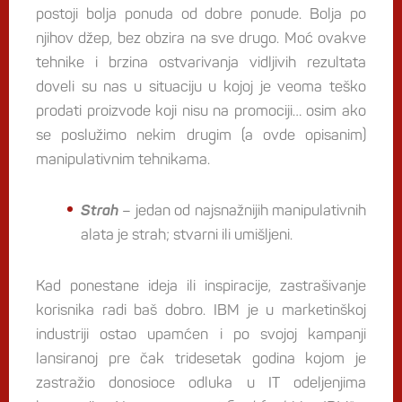
postoji bolja ponuda od dobre ponude. Bolja po
njihov džep, bez obzira na sve drugo. Moć ovakve
tehnike i brzina ostvarivanja vidljivih rezultata
doveli su nas u situaciju u kojoj je veoma teško
prodati proizvode koji nisu na promociji… osim ako
se poslužimo nekim drugim (a ovde opisanim)
manipulativnim tehnikama.
Strah
– jedan od najsnažnijih manipulativnih
alata je strah; stvarni ili umišljeni.
Kad ponestane ideja ili inspiracije, zastrašivanje
korisnika radi baš dobro. IBM je u marketinškoj
industriji ostao upamćen i po svojoj kampanji
lansiranoj pre čak tridesetak godina kojom je
zastražio donosioce odluka u IT odeljenjima