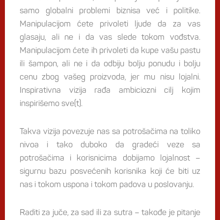
samo globalni problemi biznisa već i politike.
Manipulacijom ćete privoleti ljude da za vas
glasaju, ali ne i da vas slede tokom vođstva.
Manipulacijom ćete ih privoleti da kupe vašu pastu
ili šampon, ali ne i da odbiju bolju ponudu i bolju
cenu zbog vašeg proizvoda, jer mu nisu lojalni.
Inspirativna vizija rađa ambiciozni cilj kojim
inspirišemo sve(t).
Takva vizija povezuje nas sa potrošačima na toliko
nivoa i tako duboko da gradeći veze sa
potrošačima i korisnicima dobijamo lojalnost –
sigurnu bazu posvećenih korisnika koji će biti uz
nas i tokom uspona i tokom padova u poslovanju.
Raditi za juče, za sad ili za sutra – takođe je pitanje