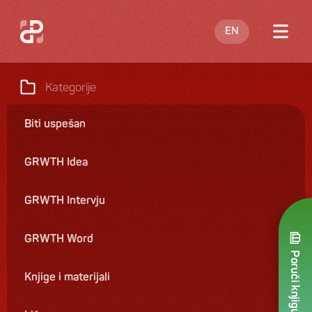
EN
O meni
Kategorije
Blog
Biti uspešan
Nastupi
GRWTH Idea
Knjige
Ponuda
GRWTH Intervju
Kontakt
GRWTH Word
Poruči knjigu
Knjige i materijali