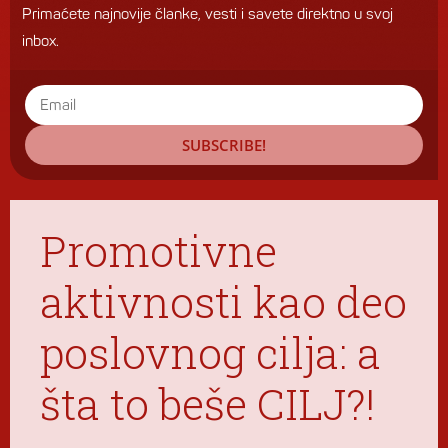
Primaćete najnovije članke, vesti i savete direktno u svoj
inbox.
SUBSCRIBE!
Promotivne
aktivnosti kao deo
poslovnog cilja: a
šta to beše CILJ?!