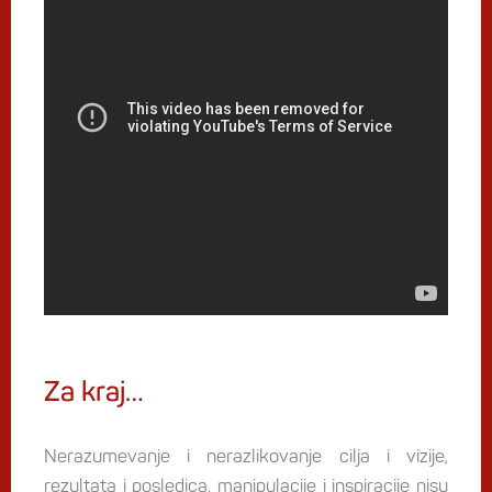
Za kraj…
Nerazumevanje i nerazlikovanje cilja i vizije,
rezultata i posledica, manipulacije i inspiracije nisu