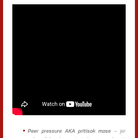
Peer pressure AKA pritisak mase
– jer