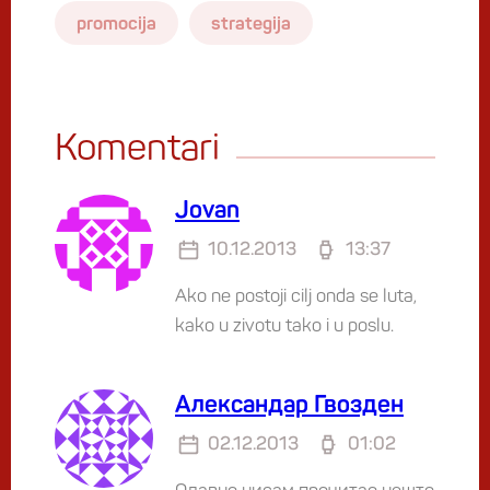
promocija
strategija
Komentari
Jovan
10.12.2013
13:37
Ako ne postoji cilj onda se luta,
kako u zivotu tako i u poslu.
Александар Гвозден
02.12.2013
01:02