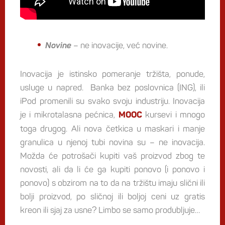
Novine
– ne inovacije, već novine.
Inovacija je istinsko pomeranje tržišta, ponude,
usluge u napred. Banka bez poslovnica (ING), ili
iPod promenili su svako svoju industriju. Inovacija
je i mikrotalasna pećnica,
kursevi i mnogo
MOOC
toga drugog. Ali nova četkica u maskari i manje
granulica u njenoj tubi novina su – ne inovacija.
Možda će potrošači kupiti vaš proizvod zbog te
novosti, ali da li će ga kupiti ponovo (i ponovo i
ponovo) s obzirom na to da na tržištu imaju slični ili
bolji proizvod, po sličnoj ili boljoj ceni uz gratis
kreon ili sjaj za usne? Limbo se samo produbljuje…