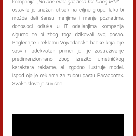
kompanija.
„No one ever got fired for hiring IBM“
–
ostavila je snažan utisak na ciljnu grupu. Iako bi
možda dali šansu manjima i manje poznatima,
donosioci odluka u IT odeljenjima kompanija
sigurno ne bi zbog toga rizikovali svoj posao.
Pogledajte i reklamu Vojvođanske banke koja nije
sasvim adekvatan primer jer je zastraživanje
predimenzionirano zbog izrazito umetničkog
karaktera reklame, ali zgodno ilustruje model.
Ispod nje je reklama za zubnu pastu Paradontax.
Svako slovo je suvišno.