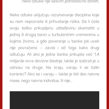
neke odluke nije sasvim jednostavno doneti.
Neke odluke uključuju razumevanje disciplina koje
su nam nepoznate ili prihvatanje rizika. Da li ćete
svoju teško prikupljenu ušteđevinu okamatiti u
jednoj ili drugoj banci u turbulentnim vremenima u
kojima živimo, a gde poverenje u banke još uvek
nije povraćeno – zavisi i od toga kako drugi
odlučuju. Ali ako je jedna banka prikupila već 1,4
milijarde evra devizne štednje, lakše je izabrati je u
odnosu na druge. Na kraju, varaju li se toliki
korisnici? Ako se i varaju – lakše je biti deo naivne
mase, nego naivna individua. Ili nije…