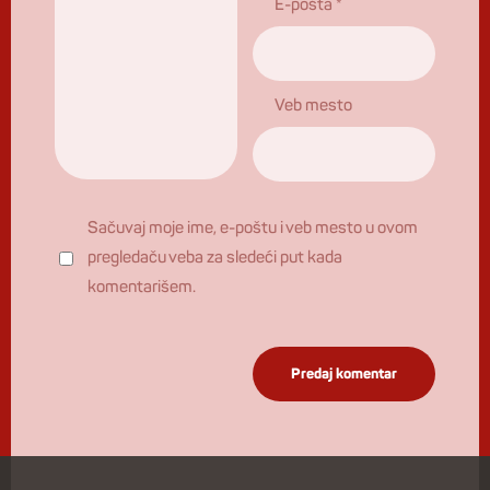
E-pošta
*
Veb mesto
Sačuvaj moje ime, e-poštu i veb mesto u ovom
pregledaču veba za sledeći put kada
komentarišem.