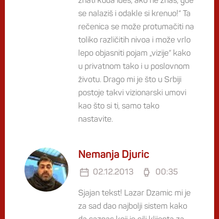
znati kuda ideš, ako ne znaš, gde
se nalaziš i odakle si krenuo!“ Ta
rečenica se može protumačiti na
toliko različitih nivoa i može vrlo
lepo objasniti pojam „vizije“ kako
u privatnom tako i u poslovnom
životu. Drago mi je što u Srbiji
postoje takvi vizionarski umovi
kao što si ti, samo tako
nastavite.
Nemanja Djuric
02.12.2013
00:35
Sjajan tekst! Lazar Dzamic mi je
za sad dao najbolji sistem kako