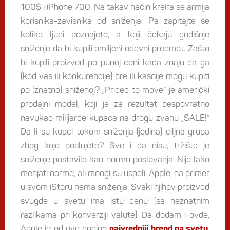
100$ i iPhone 700. Na takav način kreira se armija
korisnika-zavisnika od sniženja. Pa zapitajte se
koliko ljudi poznajete, a koji čekaju godišnje
sniženje da bi kupili omiljeni odevni predmet. Zašto
bi kupili proizvod po punoj ceni kada znaju da ga
(kod vas ili konkurencije) pre ili kasnije mogu kupiti
po (znatno) sniženoj? „Priced to move“ je američki
prodajni model, koji je za rezultat bespovratno
navukao milijarde kupaca na drogu zvanu „SALE!“
Da li su kupci tokom sniženja (jedina) ciljna grupa
zbog koje poslujete? Sve i da nisu, tržište je
sniženje postavilo kao normu poslovanja. Nije lako
menjati norme, ali mnogi su uspeli. Apple, na primer
u svom iStoru nema sniženja. Svaki njihov proizvod
svugde u svetu ima istu cenu (sa neznatnim
razlikama pri konverziji valute). Da dodam i ovde,
Apple je od ove godine
.
najvredniji brend na svetu