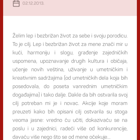
02.12.2013.
Želim lep i bezbrižan život za sebe i svoju porodicu.
To je cilj. Lep i bezbrižan život za mene znači mir u
kući, harmoniju i slogu, građenje zajedničkih
uspomena, upoznavanje drugih kultura i običaja,
učenje novih veština, uživanje u umetničkim i
kreativnim sadržajima (od umetničkih dela koja bih
posedovala, do poseta vanrednim umetničkim
događajima) i tako dalje. Dakle da bih ostvarila svoj
cilj potreban mi je i novac. Akcije koje moram
preuzeti kako bih opisani cilj ostvarila su stoga
veoma jasne: vredno ću učiti, dokazivaću se na
poslu i u zajednici, radeći više od konkurencije,
davaću više nego što se od mene očekuje…