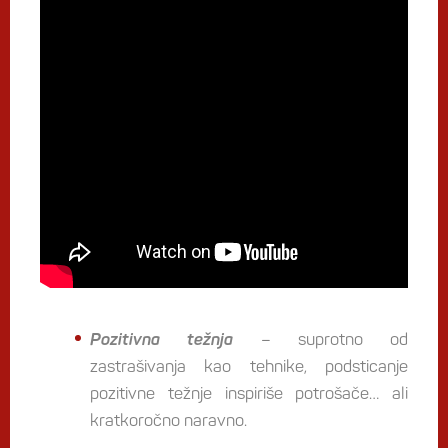
Pozitivna težnja
– suprotno od
zastrašivanja kao tehnike, podsticanje
pozitivne težnje inspiriše potrošače… ali
kratkoročno naravno.