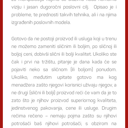
viziju i jasan dugoročni poslovni cilj. Opisao je i
probleme, te prednosti takvih tehnika, ali i na njima
izgrađenih poslovnih modela.
Gotovo da ne postoji proizvod ili usluga koji u trenu
ne možemo zameniti sličnim ili boljim, po sličnoj ili
boljoj ceni, dobivši slični ili bolji kvalitet. Ukoliko ste
čak i prvi na tržištu, pitanje je dana kada će se
pojaviti neko sa sličnom (ili boljom) ponudom.
Ukoliko, međutim upitate gotovo ma kog
menadžera zašto njegovi korisnici uživaju njegov, a
ne drugi (slični ili bolji) proizvod reći će vam da je to
zato što je njihov proizvod superiornog kvaliteta,
jedinstvenog pakovanja, cene ili usluge. Drugim
rečima rečeno – nemaju pojma zašto su njihovi
potrošači baš njihovi potrošači, s obzirom na