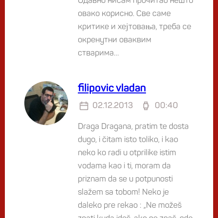
Одавно нисам прочитао нешто
овако корисно. Све саме
критике и хејтовања, треба се
окренутни оваквим
стварима…
filipovic vladan
02.12.2013
00:40
Draga Dragana, pratim te dosta
dugo, i čitam isto toliko, i kao
neko ko radi u otprilike istim
vodama kao i ti, moram da
priznam da se u potpunosti
slažem sa tobom! Neko je
daleko pre rekao : „Ne možeš