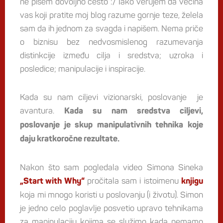
ne pišem dovoljno često :/ Iako verujem da većina
vas koji pratite moj blog razume gornje teze, želela
sam da ih jednom za svagda i napišem. Nema priče
o biznisu bez nedvosmislenog razumevanja
distinkcije između cilja i sredstva; uzroka i
posledice; manipulacije i inspiracije.
Kada su nam ciljevi vizionarski, poslovanje je
avantura.
Kada su nam sredstva ciljevi,
poslovanje je skup manipulativnih tehnika koje
daju kratkoročne rezultate.
Nakon što sam pogledala video Simona Sineka
pročitala sam i istoimenu
„Start with Why“
knjigu
koja mi mnogo koristi u poslovanju (i životu). Simon
je jedno celo poglavlje posvetio upravo tehnikama
za manipulaciju kojima se služimo kada nemamo