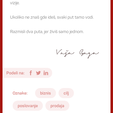
vizije.
Ukoliko ne znaš gde ideš, svaki put tamo vodi.
Razmisli dva puta, jer živiš samo jednom.
Podeli na:
Oznake:
biznis
cilj
poslovanje
prodaja