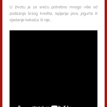
U životu je za sreću potrebno mnogo više od
podizanja brzog kredita, ispijanja piva, jogurta ili
izjedanje keksića. Ili nije…