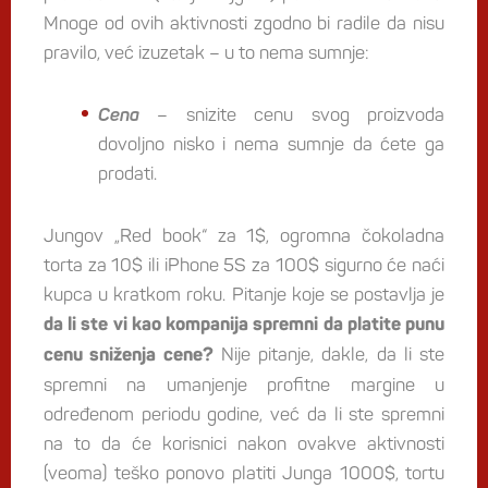
Mnoge od ovih aktivnosti zgodno bi radile da nisu
pravilo, već izuzetak – u to nema sumnje:
Cena
– snizite cenu svog proizvoda
dovoljno nisko i nema sumnje da ćete ga
prodati.
Jungov „Red book“ za 1$, ogromna čokoladna
torta za 10$ ili iPhone 5S za 100$ sigurno će naći
kupca u kratkom roku. Pitanje koje se postavlja je
da li ste vi kao kompanija spremni da platite punu
Nije pitanje, dakle, da li ste
cenu sniženja cene?
spremni na umanjenje profitne margine u
određenom periodu godine, već da li ste spremni
na to da će korisnici nakon ovakve aktivnosti
(veoma) teško ponovo platiti Junga 1000$, tortu