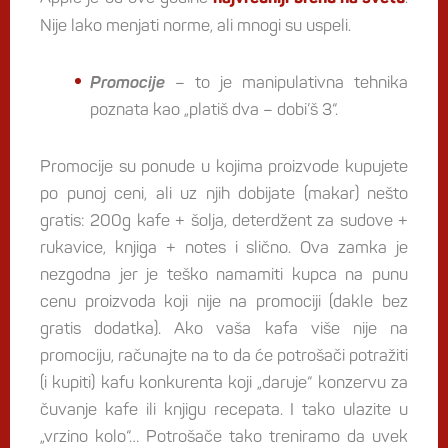
Nije lako menjati norme, ali mnogi su uspeli.
Promocije
– to je manipulativna tehnika
poznata kao „platiš dva – dobi’š 3“.
Promocije su ponude u kojima proizvode kupujete
po punoj ceni, ali uz njih dobijate (makar) nešto
gratis: 200g kafe + šolja, deterdžent za sudove +
rukavice, knjiga + notes i slično. Ova zamka je
nezgodna jer je teško namamiti kupca na punu
cenu proizvoda koji nije na promociji (dakle bez
gratis dodatka). Ako vaša kafa više nije na
promociju, računajte na to da će potrošači potražiti
(i kupiti) kafu konkurenta koji „daruje“ konzervu za
čuvanje kafe ili knjigu recepata. I tako ulazite u
„vrzino kolo“… Potrošače tako treniramo da uvek