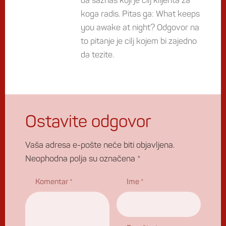
da saznas koji je cilj klijenta za
koga radis. Pitas ga: What keeps
you awake at night? Odgovor na
to pitanje je cilj kojem bi zajedno
da tezite.
Ostavite odgovor
Vaša adresa e-pošte neće biti objavljena.
Neophodna polja su označena
*
Komentar
*
Ime
*