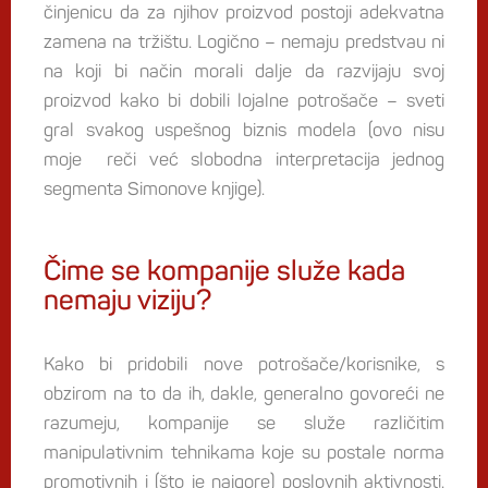
činjenicu da za njihov proizvod postoji adekvatna
zamena na tržištu. Logično – nemaju predstvau ni
na koji bi način morali dalje da razvijaju svoj
proizvod kako bi dobili lojalne potrošače – sveti
gral svakog uspešnog biznis modela (ovo nisu
moje reči već slobodna interpretacija jednog
segmenta Simonove knjige).
Čime se kompanije služe kada
nemaju viziju?
Kako bi pridobili nove potrošače/korisnike, s
obzirom na to da ih, dakle, generalno govoreći ne
razumeju, kompanije se služe različitim
manipulativnim tehnikama koje su postale norma
promotivnih i (što je najgore) poslovnih aktivnosti.