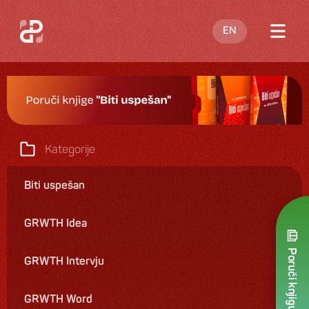
EN
O meni
Blog
Nastupi
Kategorije
Knjige
Biti uspešan
Ponuda
GRWTH Idea
Kontakt
Poruči knjigu
GRWTH Intervju
GRWTH Word