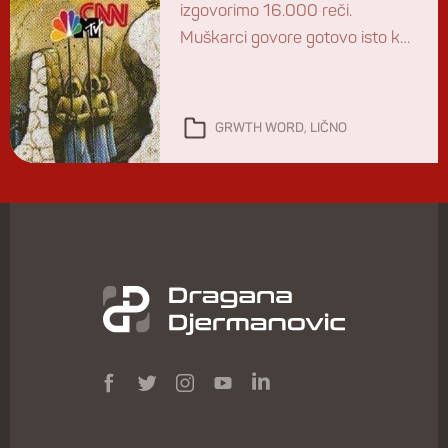
izgovorimo 16.000 reči.
Muškarci govore gotovo isto kao
žene, a u studiji profesora
Matiasa Mehla, čak troje
najpričljivijih ispitanika su
GRWTH WORD
,
LIČNO
muškarci koji izgovaraju čak oko
47.000 reči na dan (? pažnja –>
logička zabluda: pozivanje na
uobičajenu praksu – žene su
brbljivije od muškaraca). Postoji
preko 220.000 reči u
engleskom jeziku, […]