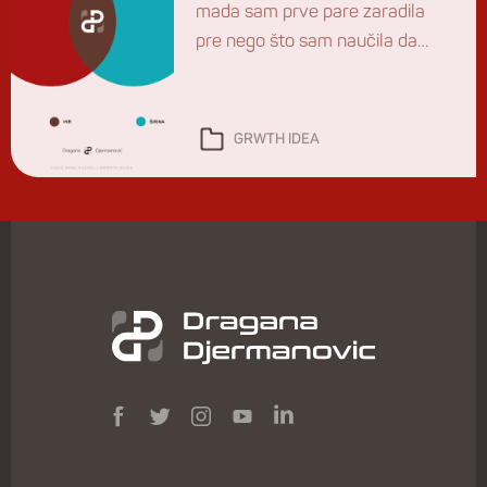
mada sam prve pare zaradila
pre nego što sam naučila da
čitam. Od posla sam želela sve: i
zvanje i znanje i novac. Sticala
sam jedno po jedno, pa onda i
GRWTH IDEA
sve zajedno godinu za godinom.
Za svoj rad sam nagrađena u
svojoj zemlji, Evropi i u svetu.
Znanje […]