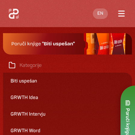
EN
O meni
Blog
Nastupi
Kategorije
Knjige
Biti uspešan
Ponuda
GRWTH Idea
Kontakt
Poruči knjigu
GRWTH Intervju
GRWTH Word