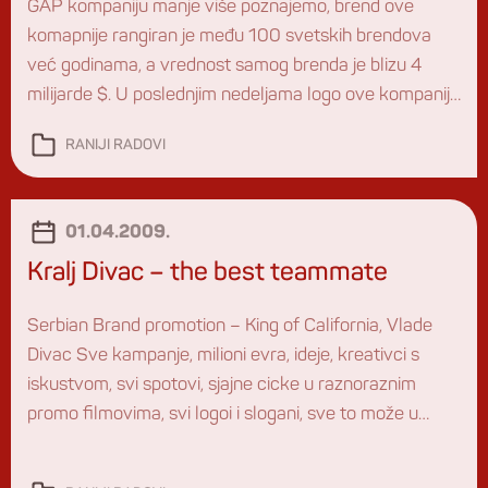
GAP kompaniju manje više poznajemo, brend ove
komapnije rangiran je među 100 svetskih brendova
već godinama, a vrednost samog brenda je blizu 4
milijarde $. U poslednjim nedeljama logo ove kompanije
predmet je polemika brojnih social medija diskusija
RANIJI RADOVI
(Huffington post, AdvertisingAge, FaceBook), dizajnera
(Styleite, Designes blog, Brand Channel, New York
fashion) kao i redakcija ne […]
01.04.2009.
Kralj Divac – the best teammate
Serbian Brand promotion – King of California, Vlade
Divac Sve kampanje, milioni evra, ideje, kreativci s
iskustvom, svi spotovi, sjajne cicke u raznoraznim
promo filmovima, svi logoi i slogani, sve to može u
koš… Sve je to tako malo u poređenju sa slikom i
utiskom o Srbiji koju je poslao, preponosna sam da