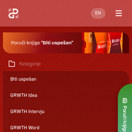
EN
O meni
Blog
Nastupi
Kategorije
Knjige
Biti uspešan
Ponuda
GRWTH Idea
Kontakt
Poruči knjigu
GRWTH Intervju
GRWTH Word