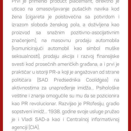
Prvi je primenio product placemant, direktno je
uticao na omasovljavanje pušačkih navika kod
žena (cigareta je poistovećna sa potvrdom i
izrazom sloboda ženskog pola, a doživljena kao
proizvod sa snažnim pozitivno-asocijativnim
značenjem), na masovnu prodaju automobila
(komunicirajući automobil kao simbol muške
seksualnosti), prodaju akcija i razvoj finansijske
svesti kod prosečnih američkih građana, a i prvi je
praktičar u istoriji PR-a koji je angažovan od strane
političara (SAD Predsednika Coolidgea) na
aktivnostima za unapređenje imidža… Psihološke
veštine i znanja omogućile su mu da se pozicionira
kao PR revolucionar. Razvijao je PRofesiju, gradio
sopstveni imidž… 1938. godine svoje usluge pružao
je i Vladi SAD-a kao i Centralnoj informativnoj
agenciji (CIA).