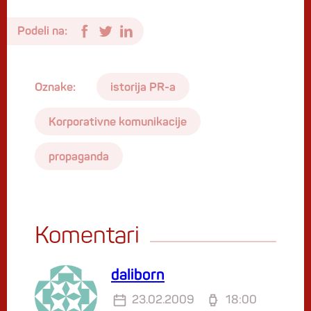
Podeli na:
Oznake:
istorija PR-a
Korporativne komunikacije
propaganda
Komentari
daliborn
23.02.2009
18:00