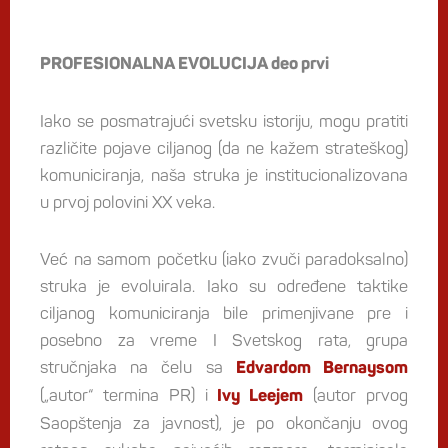
PR
OFESIONALNA EVOLUCIJA deo prvi
Iako se posmatrajući svetsku istoriju, mogu pratiti
različite pojave ciljanog (da ne kažem strateškog)
komuniciranja, naša struka je institucionalizovana
u prvoj polovini XX veka.
Već na samom početku (iako zvuči paradoksalno)
struka je evoluirala. Iako su određene taktike
ciljanog komuniciranja bile primenjivane pre i
posebno za vreme I Svetskog rata, grupa
stručnjaka na čelu sa
Edvardom Bernaysom
(„autor“ termina PR) i
(autor prvog
Ivy Leejem
Saopštenja za javnost), je po okončanju ovog