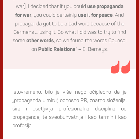
war], I decided that if you could
use propaganda
, you could certainly
it
. And
for war
use
for peace
propaganda got to be a bad word because of the
Germans … using it. So what I did was to try to find
some
, so we found the words Counsel
other words
on
“ – E. Bernays.
Public Relations
Istovremeno, bilo je više nego očigledno da je
„propaganda u miru“, odnosno PR, znatno složenija,
šira i osetljivija profesionalna disciplina od
propagande, te sveobuhvatnija i kao termin i kao
profesija.