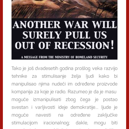
Tako je još dvadesetih godina prošlog veka razvijo
tehnike za stimulisanje želja ljudi kako bi
manipulisao njima nudeći im određene proizvode
kompanija za koje je radio. Razumeo je da je masu
moguće izmanipulisati zbog čega je postao
svestan i varljivosti ideje demokratije… ljude je
moguće navesti na određene zaključke
stimulacijom iracionalnog; dakle, mogu biti