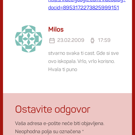
docid=8953172273825999151
Milos
23.02.2009
17:59
stvarno svaka ti cast. Gde si sve
ovo iskopala. Vrlo, vrlo korisno.
Hvala ti puno
Ostavite odgovor
Vaša adresa e-pošte neće biti objavljena.
Neophodna polja su označena
*