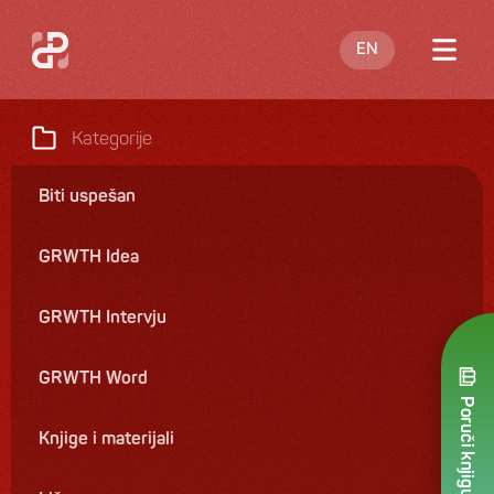
EN
O meni
Kategorije
Blog
Biti uspešan
Nastupi
GRWTH Idea
Knjige
Ponuda
GRWTH Intervju
Kontakt
GRWTH Word
Poruči knjigu
Knjige i materijali