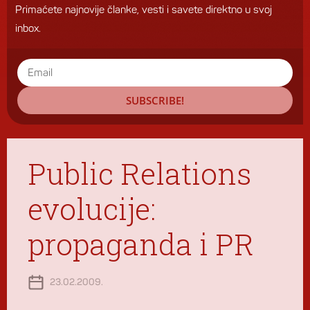
Primaćete najnovije članke, vesti i savete direktno u svoj
inbox.
SUBSCRIBE!
Public Relations
evolucije:
propaganda i PR
23.02.2009.