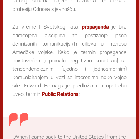
ratnog sukoba najvećih razmera, terminisala
profesiju Odnosa s javnošću.
Za vreme I Svetskog rata,
je bila
propaganda
primenjena disciplina za postizanje jasno
definisanih komunikacijskih ciljeva u interesu
Američke vojske. Kako je termin propaganda
poistovećen (i pomalo negativno konotiran) sa
tendendencioznim (ujedno i jednosmernim)
komuniciranjem u vezi sa interesima neke vojne
sile, Edward Bernays je predložio i u upotrebu
uveo, termin
:
Public Relations
„When I came back to the United States [from the