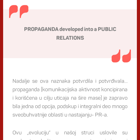
PROPAGANDA developed into a PUBLIC
RELATIONS
Nadalje se ova naznaka potvrdila i potvrđivala…
propaganda (komunikacijska aktivnost koncipirana
i korišćena u cilju uticaja na šire mase) je zapravo
bila jedna od opcija, podskup i integralni deo mnogo
sveobuhvatnije oblasti u nastajanju- PR-a.
Ovu „evoluciju“ u našoj struci uslovile su