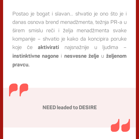
Postao je bogat i slavan… shvatio je ono što je i
danas osnova brend menadžmenta, težnja PR-a u
širem smislu reči i želja menadžmenta svake
kompanije – shvatio je kako da koncipira poruke
koje će
najsnažnije u ljudima –
aktivirati
i
u
instinktivne nagone
nesvesne želje
željenom
pravcu.
NEED leaded to DESIRE