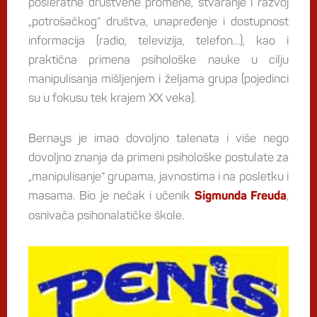
posleratne društvene promene, stvaranje i razvoj
„potrošačkog“ društva, unapređenje i dostupnost
informacija (radio, televizija, telefon…), kao i
praktična primena psihološke nauke u cilju
manipulisanja mišljenjem i željama grupa (pojedinci
su u fokusu tek krajem XX veka).
Bernays je imao dovoljno talenata i više nego
dovoljno znanja da primeni psihološke postulate za
„manipulisanje“ grupama, javnostima i na posletku i
masama. Bio je nećak i učenik
,
Sigmunda Freuda
osnivača psihonalatičke škole.