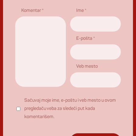
Komentar
*
Ime
*
E-pošta
*
Veb mesto
Sačuvaj moje ime, e-poštu i veb mesto u ovom
pregledaču veba za sledeći put kada
komentarišem.