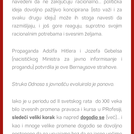
navedeni da ne zaključuju racionalno… politička
ideja dovoljno pažljivo koncipirana (isto važi i za
svaku drugu ideju) može ih stoga navesti da
razmišljaju, i još gore reaguju, suprotno svojim
racionalnim potrebama i svesnim željama.
Propaganda Adolfa Hitlera i Jozefa Gebelsa
(nacističkog Ministra za javno informisanje i
progandu) potvrdila je ove Bernaysove strahove.
Struka Odnosa s javnošću evoluirala je ponovo.
Iako je u periodu od II svetskog rata do XXI veka
bilo izvesnih promena pravaca i kursa u PRofesiji,
ka napred
(već)… i
sledeći veliki korak
dogodio se
kao i mnoge velike promene dogodio se dovoljno
postepeno da ga usvajamo bez da ga jasno uočimo