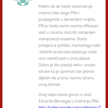
Mislim da se često zanemaruje
veoma loša uloga PRa i
propagande u današnjem svijetu.
PR je često samo veoma efikasan
alat u rukama moćnih namjenjen
manipulaciji masama. Dosta
primjera iz politike, marketinga loših
i štetnih proizvoda pokazuju visok
nivo neetičnosti u ovoj oblasti.
Dobro je što postoji neko i unutar
struke ko je spreman bar jednim
dijelom da prizna i tamnu stranu
ovog biznisa.
Ovaj video dosta govori o ulozi
Edvarda Bernaysa u kreiranju PRa
http://video.google.com/videoplay?