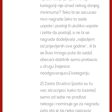
kategoriji nije iznad nekog donjeg
minimuma? Tako bi se sacuvao
nivo nagrade (ako to sada
uopste i postoji ili ukoliko uopste
i zelite da postoji), a ne bi se
nagrada dodeljivala „najboljem
od prijavljenih ove godine“… ili bi
se (kao mnogo puta do sada)
obecani dobitnik samo prebacio
u drugu (najesce
neodgovarajucu) kategoriju.
2) Zasto Drustvo (posto su tu
vec strucnjaci, kako to kazete)
samo od sebe ne predlozi
nekoga i nominuje ga za nagradu
zato sto je taj neko napravio