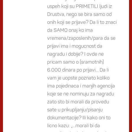
uspeh koji su PRIMETILI ljudi iz
Drustva, nego se bira samo od
onih koji se prijave? Da li to znaci
da SAMO onaj ko ima
vremena/zaposlenih/para da se
prijavi ima i mogucnost da
nagradu i dobije? I ovde ne
pricam samo o (sramotnih)
6.000 dinara po prijavi… Da li
vam je uopste poznato koliko
ima pojedinaca i manjih agencija
koje se ne nominuju za nagradu
zato sto bi morali da provedu
sate u prikupljanju/pisanju
dokumentacije? Ili kako oni to
licno kazu: „…morali bi da