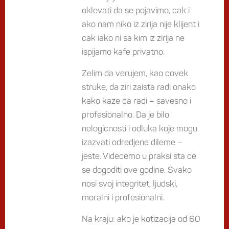
oklevati da se pojavimo, cak i
ako nam niko iz zirija nije klijent i
cak iako ni sa kim iz zirija ne
ispijamo kafe privatno.
Zelim da verujem, kao covek
struke, da ziri zaista radi onako
kako kaze da radi – savesno i
profesionalno. Da je bilo
nelogicnosti i odluka koje mogu
izazvati odredjene dileme –
jeste. Videcemo u praksi sta ce
se dogoditi ove godine. Svako
nosi svoj integritet, ljudski,
moralni i profesionalni.
Na kraju: ako je kotizacija od 60