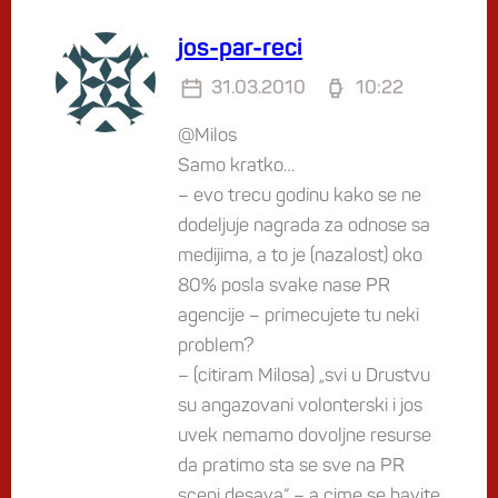
jos-par-reci
31.03.2010
10:22
@Milos
Samo kratko…
– evo trecu godinu kako se ne
dodeljuje nagrada za odnose sa
medijima, a to je (nazalost) oko
80% posla svake nase PR
agencije – primecujete tu neki
problem?
– (citiram Milosa) „svi u Drustvu
su angazovani volonterski i jos
uvek nemamo dovoljne resurse
da pratimo sta se sve na PR
sceni desava“ – a cime se bavite