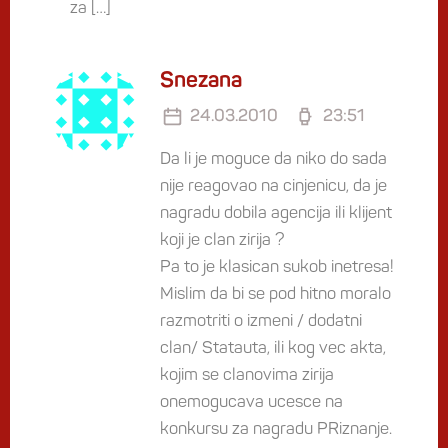
za […]
Snezana
24.03.2010
23:51
Da li je moguce da niko do sada
nije reagovao na cinjenicu, da je
nagradu dobila agencija ili klijent
koji je clan zirija ?
Pa to je klasican sukob inetresa!
Mislim da bi se pod hitno moralo
razmotriti o izmeni / dodatni
clan/ Statauta, ili kog vec akta,
kojim se clanovima zirija
onemogucava ucesce na
konkursu za nagradu PRiznanje.