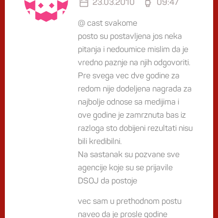
23.03.2010
09:47
@ cast svakome
posto su postavljena jos neka
pitanja i nedoumice mislim da je
vredno paznje na njih odgovoriti.
Pre svega vec dve godine za
redom nije dodeljena nagrada za
najbolje odnose sa medijima i
ove godine je zamrznuta bas iz
razloga sto dobijeni rezultati nisu
bili kredibilni.
Na sastanak su pozvane sve
agencije koje su se prijavile
DSOJ da postoje
vec sam u prethodnom postu
naveo da je prosle godine