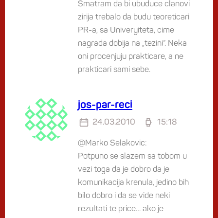
Smatram da bi ubuduce clanovi
zirija trebalo da budu teoreticari
PR-a, sa Univeryiteta, cime
nagrada dobija na „tezini“. Neka
oni procenjuju prakticare, a ne
prakticari sami sebe.
jos-par-reci
24.03.2010
15:18
@Marko Selakovic:
Potpuno se slazem sa tobom u
vezi toga da je dobro da je
komunikacija krenula, jedino bih
bilo dobro i da se vide neki
rezultati te price… ako je