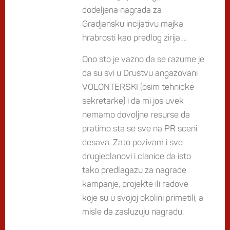
dodeljena nagrada za
Gradjansku incijativu majka
hrabrosti kao predlog zirija….
Ono sto je vazno da se razume je
da su svi u Drustvu angazovani
VOLONTERSKI (osim tehnicke
sekretarke) i da mi jos uvek
nemamo dovoljne resurse da
pratimo sta se sve na PR sceni
desava. Zato pozivam i sve
drugieclanovi i clanice da isto
tako predlagazu za nagrade
kampanje, projekte ili radove
koje su u svojoj okolini primetili, a
misle da zasluzuju nagradu.