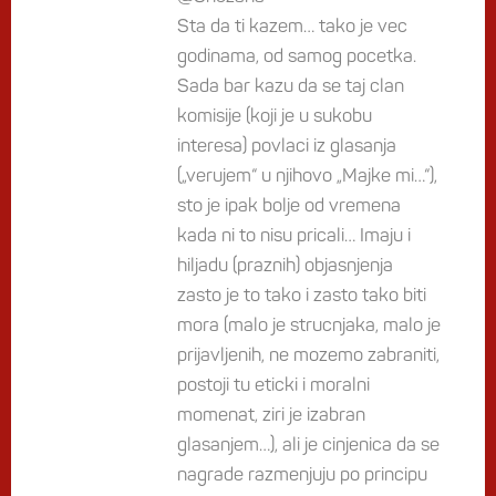
Sta da ti kazem… tako je vec
godinama, od samog pocetka.
Sada bar kazu da se taj clan
komisije (koji je u sukobu
interesa) povlaci iz glasanja
(„verujem“ u njihovo „Majke mi…“),
sto je ipak bolje od vremena
kada ni to nisu pricali… Imaju i
hiljadu (praznih) objasnjenja
zasto je to tako i zasto tako biti
mora (malo je strucnjaka, malo je
prijavljenih, ne mozemo zabraniti,
postoji tu eticki i moralni
momenat, ziri je izabran
glasanjem…), ali je cinjenica da se
nagrade razmenjuju po principu