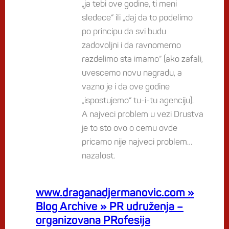
„ja tebi ove godine, ti meni
sledece“ ili „daj da to podelimo
po principu da svi budu
zadovoljni i da ravnomerno
razdelimo sta imamo“ (ako zafali,
uvescemo novu nagradu, a
vazno je i da ove godine
„ispostujemo“ tu-i-tu agenciju).
A najveci problem u vezi Drustva
je to sto ovo o cemu ovde
pricamo nije najveci problem…
nazalost.
www.draganadjermanovic.com »
Blog Archive » PR udruženja –
organizovana PRofesija