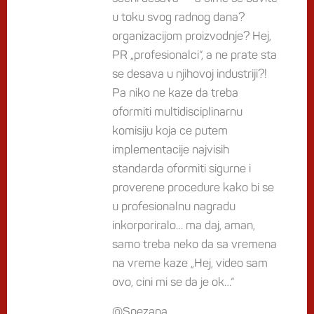
u toku svog radnog dana?
organizacijom proizvodnje? Hej,
PR „profesionalci“, a ne prate sta
se desava u njihovoj industriji?!
Pa niko ne kaze da treba
oformiti multidisciplinarnu
komisiju koja ce putem
implementacije najvisih
standarda oformiti sigurne i
proverene procedure kako bi se
u profesionalnu nagradu
inkorporiralo… ma daj, aman,
samo treba neko da sa vremena
na vreme kaze „Hej, video sam
ovo, cini mi se da je ok…“
@Snezana