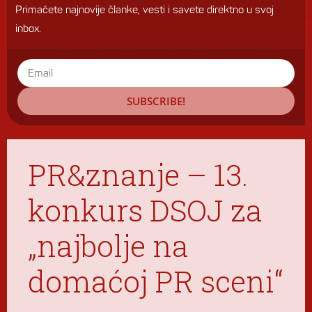
Primaćete najnovije članke, vesti i savete direktno u svoj
inbox.
SUBSCRIBE!
PR&znanje – 13.
konkurs DSOJ za
„najbolje na
domaćoj PR sceni“