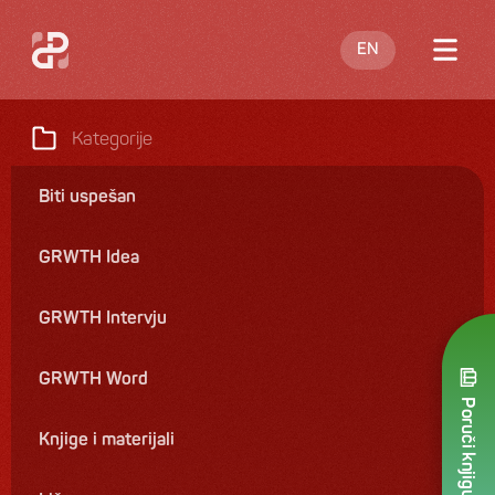
EN
O meni
Kategorije
Blog
Biti uspešan
Nastupi
GRWTH Idea
Knjige
Ponuda
GRWTH Intervju
Kontakt
GRWTH Word
Poruči knjigu
Knjige i materijali