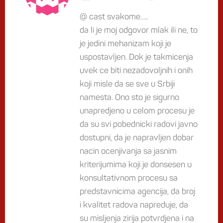
@ cast svakome…..
da li je moj odgovor mlak ili ne, to
je jedini mehanizam koji je
uspostavljen. Dok je takmicenja
uvek ce biti nezadovoljnih i onih
koji misle da se sve u Srbiji
namesta. Ono sto je sigurno
unapredjeno u celom procesu je
da su svi pobednicki radovi javno
dostupni, da je napravljen dobar
nacin ocenjivanja sa jasnim
kriterijumima koji je donsesen u
konsultativnom procesu sa
predstavnicima agencija, da broj
i kvalitet radova napreduje, da
su misljenja zirija potvrdjena i na