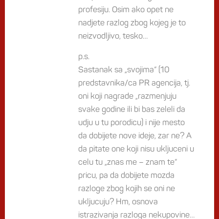
profesiju. Osim ako opet ne
nadjete razlog zbog kojeg je to
neizvodljivo, tesko…
p.s.
Sastanak sa „svojima“ (10
predstavnika/ca PR agencija, tj.
oni koji nagrade „razmenjuju
svake godine ili bi bas zeleli da
udju u tu porodicu) i nije mesto
da dobijete nove ideje, zar ne? A
da pitate one koji nisu ukljuceni u
celu tu „znas me – znam te“
pricu, pa da dobijete mozda
razloge zbog kojih se oni ne
ukljucuju? Hm, osnova
istrazivanja razloga nekupovine…