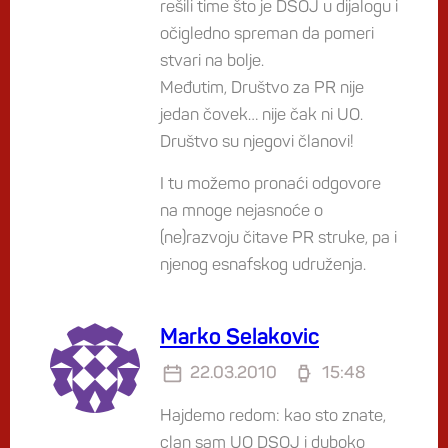
rešili time što je DSOJ u dijalogu i
očigledno spreman da pomeri
stvari na bolje.
Međutim, Društvo za PR nije
jedan čovek… nije čak ni UO.
Društvo su njegovi članovi!
I tu možemo pronaći odgovore
na mnoge nejasnoće o
(ne)razvoju čitave PR struke, pa i
njenog esnafskog udruženja.
Marko Selakovic
22.03.2010
15:48
Hajdemo redom: kao sto znate,
clan sam UO DSOJ i duboko