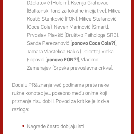
Dželatović (Holcim), Ksenija Grahovac
(Balkanski fond za lokalne inicijative), Milica
Kostić Stanković (FON), Milica Stefanović
(Coca Cola), Neven Marinović (Smart),
Prvoslav Plavšić (Društvo Psihologa SRB),
Sanda Parezanović (
),
ponovo Coca Cola?!
Tamara Vlastelica Bakić (Deloitte), Vinka
Filipović (
), Vladimir
ponovo FON?!
Zamahajev (Srpska pravoslavna crkva).
Dodelu PR&znanja već godinama prate neke
ružne konotacije… posebno među onima koji
priznanja nisu dobili. Povod za kritike je iz dva
razloga:
Nagrade često dobijaju isti