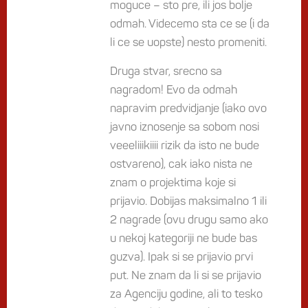
moguce – sto pre, ili jos bolje
odmah. Videcemo sta ce se (i da
li ce se uopste) nesto promeniti.
Druga stvar, srecno sa
nagradom! Evo da odmah
napravim predvidjanje (iako ovo
javno iznosenje sa sobom nosi
veeeliiikiiii rizik da isto ne bude
ostvareno), cak iako nista ne
znam o projektima koje si
prijavio. Dobijas maksimalno 1 ili
2 nagrade (ovu drugu samo ako
u nekoj kategoriji ne bude bas
guzva). Ipak si se prijavio prvi
put. Ne znam da li si se prijavio
za Agenciju godine, ali to tesko