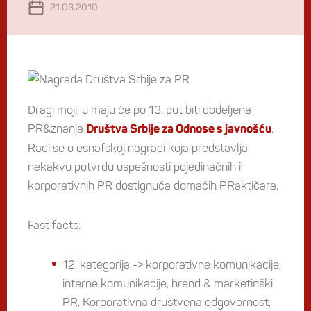
21.03.2010.
Dragi moji, u maju će po 13. put biti dodeljena
PR&znanja
.
Društva Srbije za Odnose s javnošću
Radi se o esnafskoj nagradi koja predstavlja
nekakvu potvrdu uspešnosti pojedinačnih i
korporativnih PR dostignuća domaćih PRaktičara.
Fast facts:
12. kategorija -> korporativne komunikacije,
interne komunikacije, brend & marketinški
PR, Korporativna društvena odgovornost,