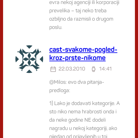
evra nekoj agenciji ili korporaciji
prevelika – taj neko treba
ozbiljno da razmisli o drugom
poslu.
cast-svakome-pogled-
kroz-prste-nikome
22.03.2010
14:41
@Milos: evo dva pitanja-
predloga:
1) Lako je dodavati kategorije. A
sto niko nema hrabrosti onda i
da neke godine NE dodeli
nagradu u nekoj kategoriji, ako
nijedan od prijavljenih u toj