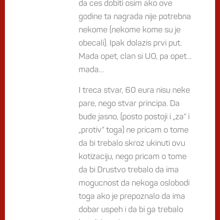
da ces dobiti osim ako ove
godine ta nagrada nije potrebna
nekome (nekome kome su je
obecali). Ipak dolazis prvi put.
Mada opet, clan si UO, pa opet…
mada…
I treca stvar, 60 eura nisu neke
pare, nego stvar principa. Da
bude jasno, (posto postoji i „za“ i
„protiv“ toga) ne pricam o tome
da bi trebalo skroz ukinuti ovu
kotizaciju, nego pricam o tome
da bi Drustvo trebalo da ima
mogucnost da nekoga oslobodi
toga ako je prepoznalo da ima
dobar uspeh i da bi ga trebalo