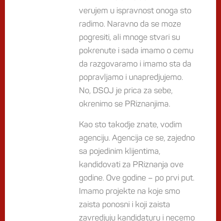
verujem u ispravnost onoga sto
radimo. Naravno da se moze
pogresiti, ali mnoge stvari su
pokrenute i sada imamo o cemu
da razgovaramo i imamo sta da
popravljamo i unapredjujemo.
No, DSOJ je prica za sebe,
okrenimo se PRiznanjima.
Kao sto takodje znate, vodim
agenciju. Agencija ce se, zajedno
sa pojedinim klijentima,
kandidovati za PRiznanja ove
godine. Ove godine – po prvi put.
Imamo projekte na koje smo
zaista ponosni i koji zaista
zavredjuju kandidaturu i necemo