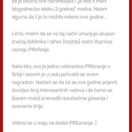
da je (skoro) sve nameštaljka i „ja tebi ti meni
(dogodine/po isteku 3 godine)“ modus. Nisam
sigurna da li je to možda rešeno ove godine…
Lično, mislim da se na taj način umanjuje ukupan
značaj dobitnika i njihov (možda) realni doprinos
razvoju PRofesije.
Kako bilo, ovo je jedino relevantno PRiznanje u
Srbiji i sasvim je u redu pohvaliti se ovom
nagradom. Nadam se da će se ove godine prijaviti
dovoljan broj interesantnih radova i da ćemo se
(barem malo) iznenaditi rezultatima glasanja i
ocenama žirija.
Vidimo se u maju na dodeli PR&znanja ;)