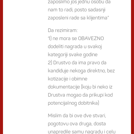
zaposlimo jos jednu osobu da
nam to radi, posto sadasnji
zaposleni rade sa klijentima“
Da rezimiram:
1) ne mora se OBAVEZNO
dodeliti nagrada u svakoj
kategoriji svake godine
2) Drustvo da ima pravo da
kandiduje nekoga direktno, bez
kotizacije i obimne
dokumentacije (koju bi neko iz
Drustva mogao da prikupi kod
potencijalnog dobitnika)
Mislim da bi ove dve stvari,
pogotovu ova druga, dosta
unapredile samu nagradu i celu