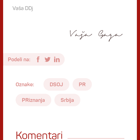
Vaša DDj
Podeli na:
Oznake:
DSOJ
PR
PRiznanja
Srbija
Komentari