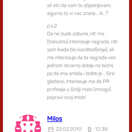
ali sto da vam to objasnjavam,
sigurno to vi vec znate… ili…?
p.s.2
Da ne bude zabune, nit’ me
(trenutno) interesuje nagrada, niti
sam ikada bio kanditat(kinja), ali
me interesuje da ta nagrada vec
jednom stvarno dobije na tezini,
pa da ima smisla i dobiti je… Sire
gledano, interesuje me da PR
profesija u Srbiji malo (mnogo)
popravi svoj imidz!
Milos
22.03.2010
12:39