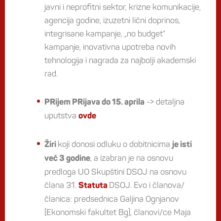
javni i neprofitni sektor, krizne komunikacije,
agencija godine, izuzetni lični doprinos,
integrisane kampanje, „no budget“
kampanje, inovativna upotreba novih
tehnologija i nagrada za najbolji akademski
rad.
-> detaljna
PRijem PRijava do 15. aprila
uputstva
ovde
koji donosi odluku o dobitnicima
Žiri
je isti
, a izabran je na osnovu
već 3 godine
predloga UO Skupštini DSOJ na osnovu
člana 31.
DSOJ. Evo i članova/
Statuta
članica: predsednica Galjina Ognjanov
(Ekonomski fakultet Bg), članovi/ce Maja