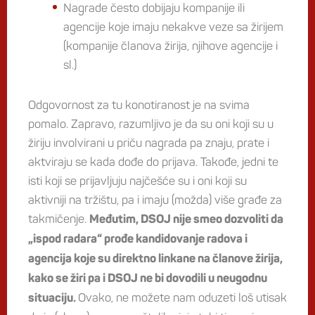
Nagrade često dobijaju kompanije ili
agencije koje imaju nekakve veze sa žirijem
(kompanije članova žirija, njihove agencije i
sl.)
Odgovornost za tu konotiranost je na svima
pomalo. Zapravo, razumljivo je da su oni koji su u
žiriju involvirani u priču nagrada pa znaju, prate i
aktviraju se kada dođe do prijava. Takođe, jedni te
isti koji se prijavljuju najčešće su i oni koji su
aktivniji na tržištu, pa i imaju (možda) više građe za
takmičenje.
Međutim, DSOJ nije smeo dozvoliti da
„ispod radara“ prođe kandidovanje radova i
agencija koje su direktno linkane na članove žirija,
kako se žiri pa i DSOJ ne bi dovodili u neugodnu
Ovako, ne možete nam oduzeti loš utisak
situaciju.