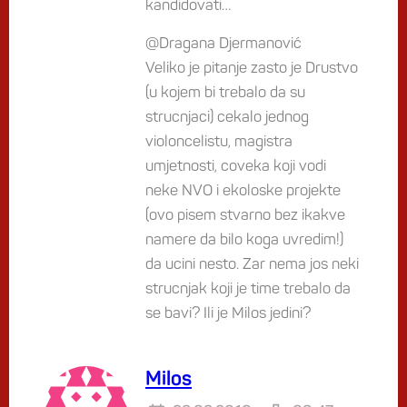
kandidovati…
@Dragana Djermanović
Veliko je pitanje zasto je Drustvo
(u kojem bi trebalo da su
strucnjaci) cekalo jednog
violoncelistu, magistra
umjetnosti, coveka koji vodi
neke NVO i ekoloske projekte
(ovo pisem stvarno bez ikakve
namere da bilo koga uvredim!)
da ucini nesto. Zar nema jos neki
strucnjak koji je time trebalo da
se bavi? Ili je Milos jedini?
Milos