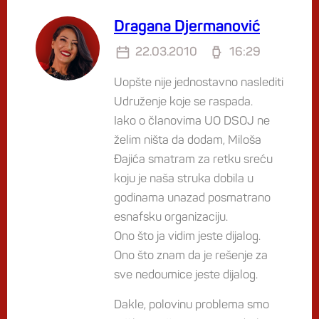
Dragana Djermanović
22.03.2010
16:29
Uopšte nije jednostavno naslediti
Udruženje koje se raspada.
Iako o članovima UO DSOJ ne
želim ništa da dodam, Miloša
Đajića smatram za retku sreću
koju je naša struka dobila u
godinama unazad posmatrano
esnafsku organizaciju.
Ono što ja vidim jeste dijalog.
Ono što znam da je rešenje za
sve nedoumice jeste dijalog.
Dakle, polovinu problema smo