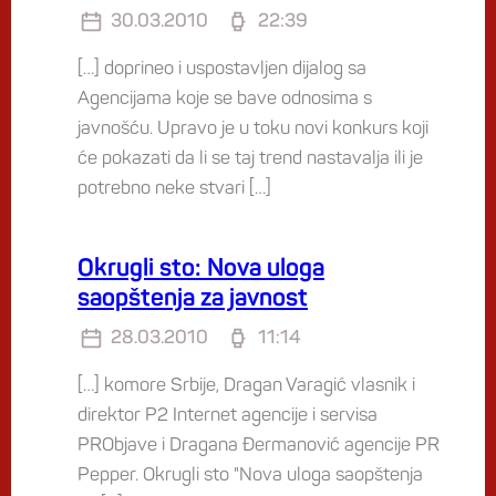
30.03.2010
22:39
[…] doprineo i uspostavljen dijalog sa
Agencijama koje se bave odnosima s
javnošću. Upravo je u toku novi konkurs koji
će pokazati da li se taj trend nastavalja ili je
potrebno neke stvari […]
Okrugli sto: Nova uloga
saopštenja za javnost
28.03.2010
11:14
[…] komore Srbije, Dragan Varagić vlasnik i
direktor P2 Internet agencije i servisa
PRObjave i Dragana Đermanović agencije PR
Pepper. Okrugli sto "Nova uloga saopštenja