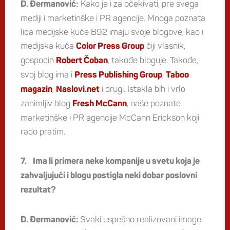
Kako je i za očekivati, pre svega
D. Đermanović:
mediji i marketinške i PR agencije. Mnoga poznata
lica medijske kuće B92 imaju svoje blogove, kao i
medijska kuća
čiji vlasnik,
Color Press Group
gospodin
, takođe bloguje. Takođe,
Robert Čoban
svoj blog ima i
,
Press Publishing Group
Taboo
,
i drugi. Istakla bih i vrlo
magazin
Naslovi.net
zanimljiv blog
, naše poznate
Fresh McCann
marketinške i PR agencije McCann Erickson koji
rado pratim.
7. Ima li primera neke kompanije u svetu koja je
zahvaljujući i blogu postigla neki dobar poslovni
rezultat?
Svaki uspešno realizovani image
D. Đermanović: