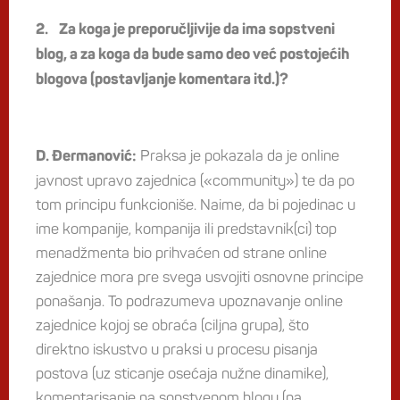
2. Za koga je preporučljivije da ima sopstveni
blog, a za koga da bude samo deo već postojećih
blogova (postavljanje komentara itd.)?
Praksa je pokazala da je online
D. Đermanović:
javnost upravo zajednica («community») te da po
tom principu funkcioniše. Naime, da bi pojedinac u
ime kompanije, kompanija ili predstavnik(ci) top
menadžmenta bio prihvaćen od strane online
zajednice mora pre svega usvojiti osnovne principe
ponašanja. To podrazumeva upoznavanje online
zajednice kojoj se obraća (ciljna grupa), što
direktno iskustvo u praksi u procesu pisanja
postova (uz sticanje osećaja nužne dinamike),
komentarisanje na sopstvenom blogu (na