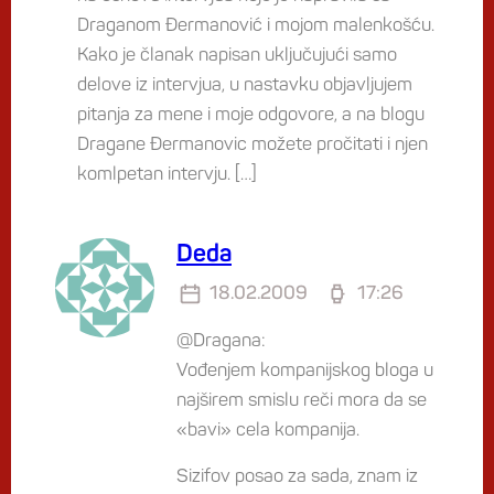
Draganom Đermanović i mojom malenkošću.
Kako je članak napisan uključujući samo
delove iz intervjua, u nastavku objavljujem
pitanja za mene i moje odgovore, a na blogu
Dragane Đermanovic možete pročitati i njen
komlpetan intervju. […]
Deda
18.02.2009
17:26
@Dragana:
Vođenjem kompanijskog bloga u
najširem smislu reči mora da se
«bavi» cela kompanija.
Sizifov posao za sada, znam iz