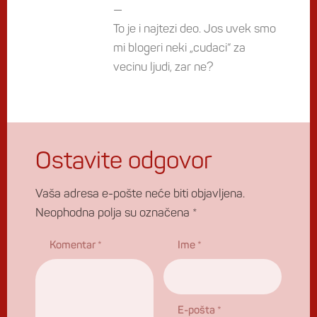
—
To je i najtezi deo. Jos uvek smo
mi blogeri neki „cudaci“ za
vecinu ljudi, zar ne?
Ostavite odgovor
Vaša adresa e-pošte neće biti objavljena.
Neophodna polja su označena
*
Komentar
*
Ime
*
E-pošta
*