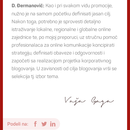
Kao i pri svakom vidu promocije,
D. Đermanović:
nužno je na samom početku definisati jasan cilj.
Nakon toga, potrebno je sprovesti detaljno
istraživanje lokalne, regionalne i globalne online
zajednice te, po mojoj preporuci, uz stručnu pomoć
profesionalaca za online komunikacije koncipirati
strategiju, definisati obaveze i odgovornosti i
započeti sa realizacijom projetka korporativnog
blogovanja. U zavisnosti od cilja blogovanja vrši se
selekcija tj. izbor tema.
Podeli na: