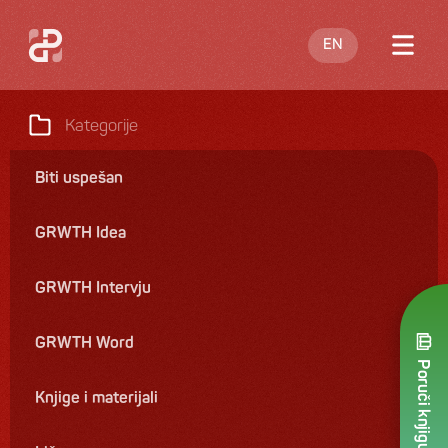
EN
O meni
Kategorije
Blog
Biti uspešan
Nastupi
GRWTH Idea
Knjige
Ponuda
GRWTH Intervju
Kontakt
GRWTH Word
Poruči knjigu
Knjige i materijali