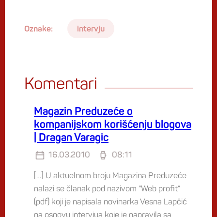
Oznake:
intervju
Komentari
Magazin Preduzeće o
kompanijskom korišćenju blogova
| Dragan Varagic
16.03.2010
08:11
[…] U aktuelnom broju Magazina Preduzeće
nalazi se članak pod nazivom “Web profit”
(pdf) koji je napisala novinarka Vesna Lapčić
na osnovu intervjua koje je napravila sa