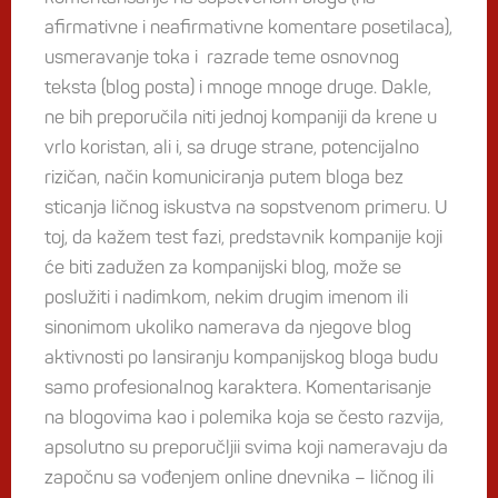
afirmativne i neafirmativne komentare posetilaca),
usmeravanje toka i razrade teme osnovnog
teksta (blog posta) i mnoge mnoge druge. Dakle,
ne bih preporučila niti jednoj kompaniji da krene u
vrlo koristan, ali i, sa druge strane, potencijalno
rizičan, način komuniciranja putem bloga bez
sticanja ličnog iskustva na sopstvenom primeru. U
toj, da kažem test fazi, predstavnik kompanije koji
će biti zadužen za kompanijski blog, može se
poslužiti i nadimkom, nekim drugim imenom ili
sinonimom ukoliko namerava da njegove blog
aktivnosti po lansiranju kompanijskog bloga budu
samo profesionalnog karaktera. Komentarisanje
na blogovima kao i polemika koja se često razvija,
apsolutno su preporučljii svima koji nameravaju da
započnu sa vođenjem online dnevnika – ličnog ili