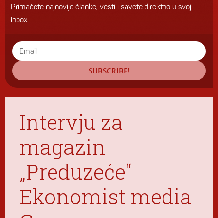
Primaćete najnovije članke, vesti i savete direktno u svoj
inbox.
SUBSCRIBE!
Intervju za
magazin
„Preduzeće“
Ekonomist media