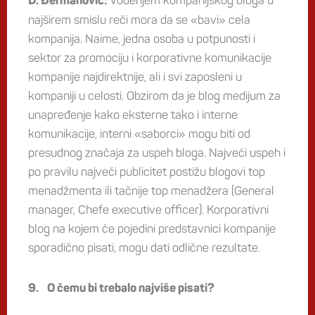
Vođenjem kompanijskog bloga u
D. Đermanović:
najširem smislu reči mora da se «bavi» cela
kompanija. Naime, jedna osoba u potpunosti i
sektor za promociju i korporativne komunikacije
kompanije najdirektnije, ali i svi zaposleni u
kompaniji u celosti. Obzirom da je blog medijum za
unapređenje kako eksterne tako i interne
komunikacije, interni «saborci» mogu biti od
presudnog značaja za uspeh bloga. Najveći uspeh i
po pravilu najveći publicitet postižu blogovi top
menadžmenta ili tačnije top menadžera (General
manager, Chefe executive officer). Korporativni
blog na kojem će pojedini predstavnici kompanije
sporadično pisati, mogu dati odlične rezultate.
9. O čemu bi trebalo najviše pisati?