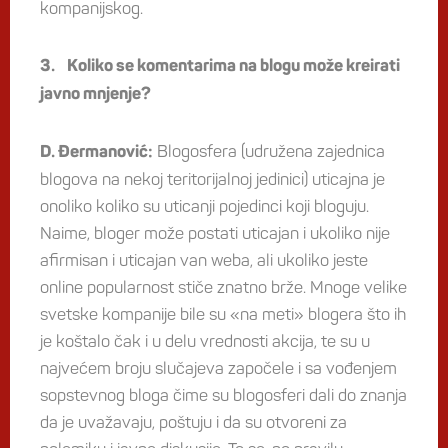
kompanijskog.
3. Koliko se komentarima na blogu može kreirati
javno mnjenje?
Blogosfera (udružena zajednica
D. Đermanović:
blogova na nekoj teritorijalnoj jedinici) uticajna je
onoliko koliko su uticanji pojedinci koji bloguju.
Naime, bloger može postati uticajan i ukoliko nije
afirmisan i uticajan van weba, ali ukoliko jeste
online popularnost stiče znatno brže. Mnoge velike
svetske kompanije bile su «na meti» blogera što ih
je koštalo čak i u delu vrednosti akcija, te su u
najvećem broju slučajeva započele i sa vođenjem
sopstevnog bloga čime su blogosferi dali do znanja
da je uvažavaju, poštuju i da su otvoreni za