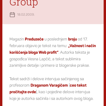
Group
18.02.2009.
Magazin
u poslednjem
od 17.
Preduzeće
broju
februara objavio je tekst na temu:
„Važnost i način
. Autorka teksta je
korišćenja bloga Web profit“
gospođica Vesna Lapčić, a tekst sublimira
zanimljive detalje i primere iz blogerske prakse.
Tekst sadrži i delove intervjua sačinjenog sa
profesorom
(
Draganom Varagićem
ceo tekst
), kao i pojedine delove intervjua
pročitajte ovde
koje je autorka sačinila i sa autorkom ovog bloga.