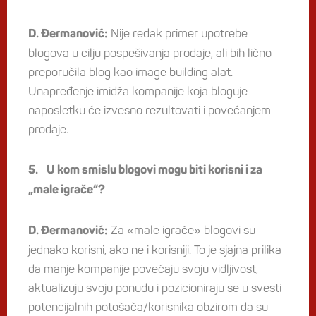
Nije redak primer upotrebe
D. Đermanović:
blogova u cilju pospešivanja prodaje, ali bih lično
preporučila blog kao image building alat.
Unapređenje imidža kompanije koja bloguje
naposletku će izvesno rezultovati i povećanjem
prodaje.
5. U kom smislu blogovi mogu biti korisni i za
„male igrače“?
Za «male igrače» blogovi su
D. Đermanović:
jednako korisni, ako ne i korisniji. To je sjajna prilika
da manje kompanije povećaju svoju vidljivost,
aktualizuju svoju ponudu i pozicioniraju se u svesti
potencijalnih potošača/korisnika obzirom da su