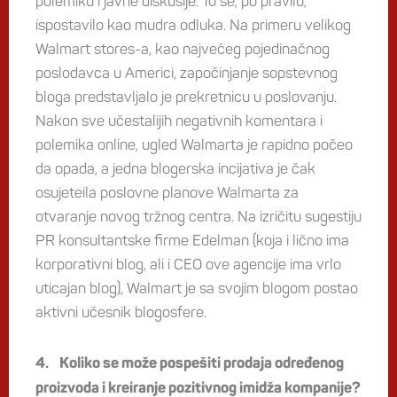
polemiku i javne diskusije. To se, po pravilu,
ispostavilo kao mudra odluka. Na primeru velikog
Walmart stores-a, kao najvećeg pojedinačnog
poslodavca u Americi, započinjanje sopstevnog
bloga predstavljalo je prekretnicu u poslovanju.
Nakon sve učestalijih negativnih komentara i
polemika online, ugled Walmarta je rapidno počeo
da opada, a jedna blogerska incijativa je čak
osujeteila poslovne planove Walmarta za
otvaranje novog tržnog centra. Na izričitu sugestiju
PR konsultantske firme Edelman (koja i lično ima
korporativni blog, ali i CEO ove agencije ima vrlo
uticajan blog), Walmart je sa svojim blogom postao
aktivni učesnik blogosfere.
4. Koliko se može pospešiti prodaja određenog
proizvoda i kreiranje pozitivnog imidža kompanije?