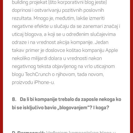
building projekat (što korporativni blog jeste)
doprinosi i ostvarivanju pozitivnih poslovnih
rezultata. Mnogo je, međutim, lakše izmeriti
negativne efekte u slučaju da se zanemari značaj i
uticaj blogova, a koji se u određenim slučajevima
odraze i na vrednost akcija kompanije. Jedan
takav primer je doslovce koštao kompaniju Apple
nekoliko milijardi dolara u vrednosti nakon
negativnog teksta objavljenog na vrlo uticajnom
blogu TechCrunch o njihovom, tada novom,
proizvodu iPhone-u.
8. Da li bi kompanije trebalo da zaposle nekoga ko
bi se isključivo bavio „blogovanjem“? I koga?