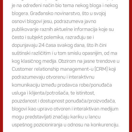
je na određeni način bio tema nekog bloga i nekog
blogera. Građansko novinarstvo, što u svojoj
osnovi blogovi jesu, podrazumeva javno
publikovanje raznih aktuelne informacija koje su
često i subjekt polemika, razrađuju se i
dopunjavaju 24 časa svakog dana, što ih čini
suštinski različitim i u tom smislu opasnijim, od ma
kog klasičnog medija. Obzirom na jasne trendove u
Customer relationship management-u (CRM) koji
podrazumevaju otvorenu i interaktivnu
komunikaciju između prodavca robe/ponuđača
usluga i klijenta/potrošača, te istinitost,
pouzdanost i dostupnost ponuđača/proizvođača,
blogovi kao upravo otvoren i interaktivan medijum
mogu predstavljati značaju kariku u lancu
uspešnog pozicioniranja u odnosu na konkurenciju.