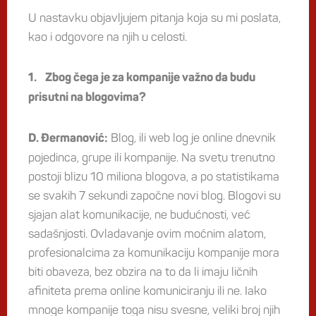
U nastavku objavljujem pitanja koja su mi poslata,
kao i odgovore na njih u celosti.
1. Zbog čega je za kompanije važno da budu
prisutni na blogovima?
Blog, ili web log je online dnevnik
D. Đermanović:
pojedinca, grupe ili kompanije. Na svetu trenutno
postoji blizu 10 miliona blogova, a po statistikama
se svakih 7 sekundi započne novi blog. Blogovi su
sjajan alat komunikacije, ne budućnosti, već
sadašnjosti. Ovladavanje ovim moćnim alatom,
profesionalcima za komunikaciju kompanije mora
biti obaveza, bez obzira na to da li imaju ličnih
afiniteta prema online komuniciranju ili ne. Iako
mnoge kompanije toga nisu svesne, veliki broj njih