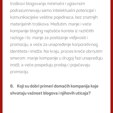
troškovi blogovanja minimalni i uglavnom
podrazumnevaju samo intelektualni potencijal i
komunikacijske veštine pojedinaca, bez znatnijih
materijalnih troškova. Međutim, manje i veće
kompanije bloging najčešće koriste iz različitih
razloga i to: manje za postizanje vidljivosti i
promociju, a veće za unapređenje korporativnog
identiteta i imidža. Na kraju, proces kreće obrnutim
smerom: manje kompanije u drugoj fazi unapređuju
imidž, a veće pospešuju prodaju i pojačavaju
promociju.
6. Koji su dobri primeri domaćih kompanija koje
shvataju važnost blogova i njihovih uticaja?