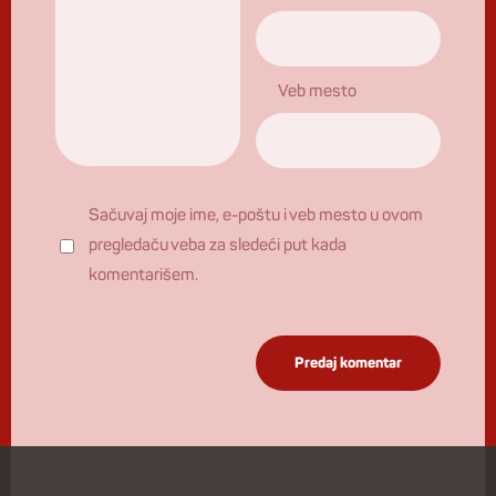
Veb mesto
Sačuvaj moje ime, e-poštu i veb mesto u ovom
pregledaču veba za sledeći put kada
komentarišem.