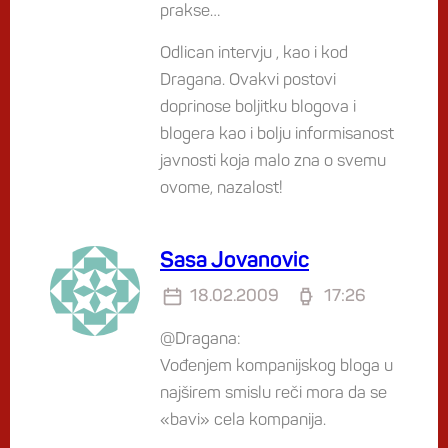
prakse…
Odlican intervju , kao i kod
Dragana. Ovakvi postovi
doprinose boljitku blogova i
blogera kao i bolju informisanost
javnosti koja malo zna o svemu
ovome, nazalost!
Sasa Jovanovic
18.02.2009
17:26
@Dragana:
Vođenjem kompanijskog bloga u
najširem smislu reči mora da se
«bavi» cela kompanija.