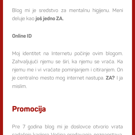
Blog mi je sredstvo za mentalnu higijenu. Meni
deluje kao
još jedno ZA.
Online ID
Moj identitet na Internetu počinje ovim blogom.
Zahvaljujući njemu se širi, ka njemu se vraća. Ka
njemu me i vi vraćate pominjanjem i citiranjem. On
je centralno mesto mog internet nastupa.
I ja
ZA?
mislim.
Promocija
Pre 7 godina blog mi je doslovce otvorio vrata
sadašnje karijere. Većina predavanja, poznanstava,