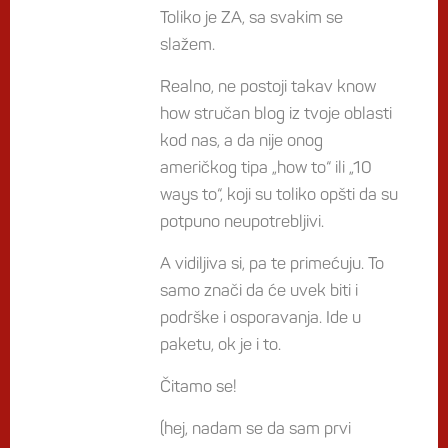
Toliko je ZA, sa svakim se
slažem.
Realno, ne postoji takav know
how stručan blog iz tvoje oblasti
kod nas, a da nije onog
američkog tipa „how to“ ili „10
ways to“, koji su toliko opšti da su
potpuno neupotrebljivi.
A vidiljiva si, pa te primećuju. To
samo znači da će uvek biti i
podrške i osporavanja. Ide u
paketu, ok je i to.
Čitamo se!
(hej, nadam se da sam prvi