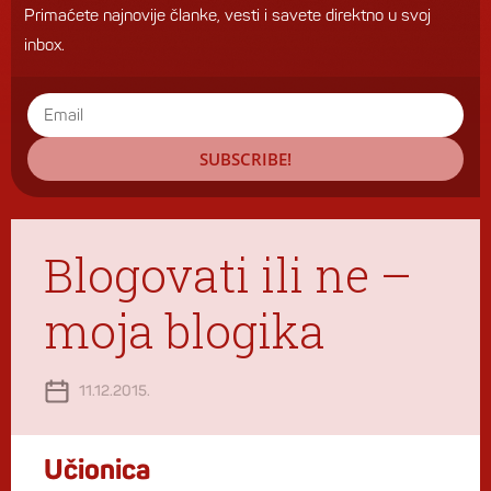
Primaćete najnovije članke, vesti i savete direktno u svoj
inbox.
SUBSCRIBE!
Blogovati ili ne –
moja blogika
11.12.2015.
Učionica