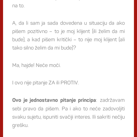
na to.
A, da li sam ja sada dovedena u situaciju da ako
pišem pozitivno – to je moj klijent (ili želim da mi
bude), a kad pišem kritički – to nije moj klijent (ali
tako silno želim da mi bude)?
Ma, hajde! Neće moći.
I ovo nije pitanje ZA ili PROTIV.
: zadržavam
Ovo je jednostavno pitanje principa
sebi pravo da pišem. Pa i ako to neće zadovoljiti
svaku sujetu, ispuniti svačiji interes. Ili sakriti nečiju
grešku.