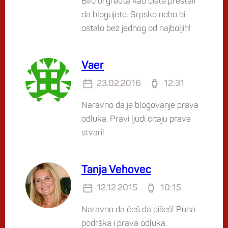
BIlo bi greota kad biste prestali
da blogujete. Srpsko nebo bi
ostalo bez jednog od najboljih!
Vaer
23.02.2016
12:31
Naravno da je blogovanje prava
odluka. Pravi ljudi citaju prave
stvari!
Tanja Vehovec
12.12.2015
10:15
Naravno da ćeš da pišeš! Puna
podrška i prava odluka.