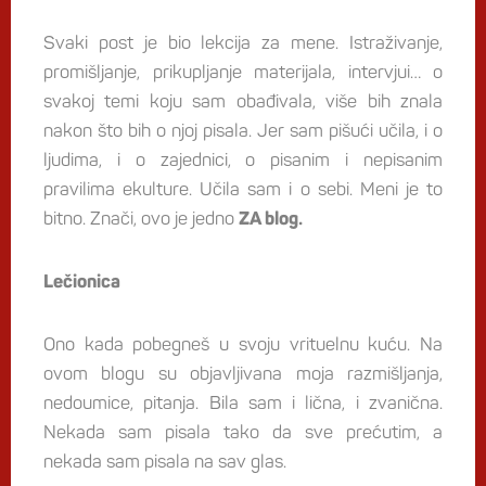
Svaki post je bio lekcija za mene. Istraživanje,
promišljanje, prikupljanje materijala, intervjui… o
svakoj temi koju sam obađivala, više bih znala
nakon što bih o njoj pisala. Jer sam pišući učila, i o
ljudima, i o zajednici, o pisanim i nepisanim
pravilima ekulture. Učila sam i o sebi. Meni je to
bitno. Znači, ovo je jedno
ZA blog.
Lečionica
Ono kada pobegneš u svoju vrituelnu kuću. Na
ovom blogu su objavljivana moja razmišljanja,
nedoumice, pitanja. Bila sam i lična, i zvanična.
Nekada sam pisala tako da sve prećutim, a
nekada sam pisala na sav glas.