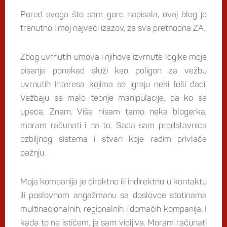
Pored svega što sam gore napisala, ovaj blog je
trenutno i moj najveći izazov, za sva prethodna ZA.
Zbog uvrnutih umova i njihove izvrnute logike moje
pisanje ponekad služi kao poligon za vežbu
uvrnutih interesa kojima se igraju neki loši đaci.
Vežbaju se malo teorije manipulacije, pa ko se
upeca. Znam. Više nisam tamo neka blogerka,
moram računati i na to. Sada sam predstavnica
ozbiljnog sistema i stvari koje radim privlače
pažnju.
Moja kompanija je direktno ili indirektno u kontaktu
ili poslovnom angažmanu sa doslovce stotinama
multinacionalnih, regionalnih i domaćih kompanija. I
kada to ne ističem, ja sam vidljiva. Moram računati