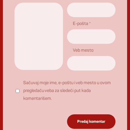
E-pošta
*
Veb mesto
Sačuvaj moje ime, e-poštu i veb mesto u ovom
pregledaču veba za sledeći put kada
komentarišem.