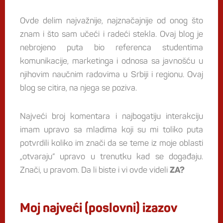
Ovde delim najvažnije, najznačajnije od onog što
znam i što sam učeći i radeći stekla. Ovaj blog je
nebrojeno puta bio referenca studentima
komunikacije, marketinga i odnosa sa javnošću u
njihovim naučnim radovima u Srbiji i regionu. Ovaj
blog se citira, na njega se poziva.
Najveći broj komentara i najbogatiju interakciju
imam upravo sa mladima koji su mi toliko puta
potvrdili koliko im znači da se teme iz moje oblasti
„otvaraju“ upravo u trenutku kad se događaju.
Znači, u pravom. Da li biste i vi ovde videli
ZA?
Moj najveći (poslovni) izazov