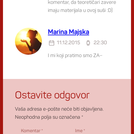
komentar, da teoretičari zavere
imaju materijala u ovoj suši :D)
Marina Majska
11.12.2015
22:30
I mi koji pratimo smo ZA~
Ostavite odgovor
Vaša adresa e-pošte neće biti objavljena.
Neophodna polja su označena
*
Komentar
*
Ime
*