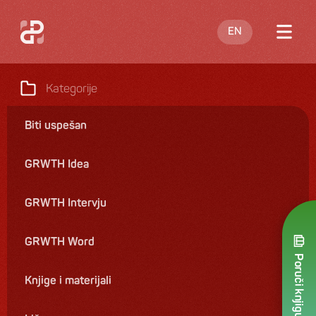
EN
O meni
Kategorije
Blog
Biti uspešan
Nastupi
GRWTH Idea
Knjige
Ponuda
GRWTH Intervju
Kontakt
GRWTH Word
Poruči knjigu
Knjige i materijali