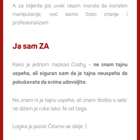
A za klijente još uvek nisam morala da koristim
manipulacije, već samo čisto znanje i
profesionalizam.
Ja sam ZA
Kako je jednom napisao Cosby –
ne znam tajnu
uspeha, ali siguran sam da je tajna neuspeha da
pokušavate da svima udovoljite.
Ne znam ni ja tajnu uspeha, ali znam štošta o sebi:
ne dižem ja ruke lako. Ni od čega.
Logika je jasna! Čitamo se dalje :)