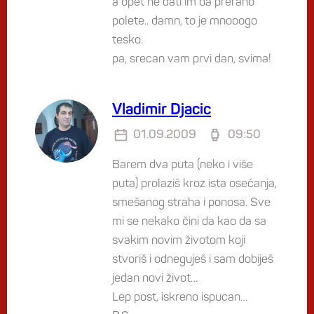
a opet ne dati im da prerano
polete.. damn, to je mnooogo
tesko.
pa, srecan vam prvi dan, svima!
Vladimir Djacic
01.09.2009
09:50
Barem dva puta (neko i više
puta) prolaziš kroz ista osećanja,
smešanog straha i ponosa. Sve
mi se nekako čini da kao da sa
svakim novim životom koji
stvoriš i odneguješ i sam dobiješ
jedan novi život…
Lep post, iskreno ispucan…