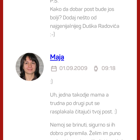
P.S.
Kako da dobar post bude jos
bolji? Dodaj nešto od
najgenijalnijeg Duška Radovića
:-)
Maja
01.09.2009
09:18
:)
Uh, jedna takodje mama a
trudna po drugi put se
rasplakala čitajući tvoj post. :)
Nemoj se brinuti, sigurno si ih
dobro pripremila. Želim im puno