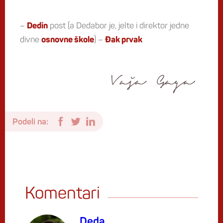
–
post (a Dedabor je, jelte i direktor jedne
Dedin
divne
) –
osnovne škole
Đak prvak
Podeli na:
Komentari
Deda