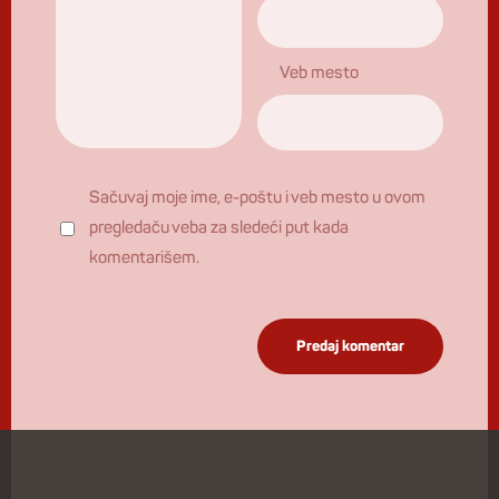
Veb mesto
Sačuvaj moje ime, e-poštu i veb mesto u ovom
pregledaču veba za sledeći put kada
komentarišem.