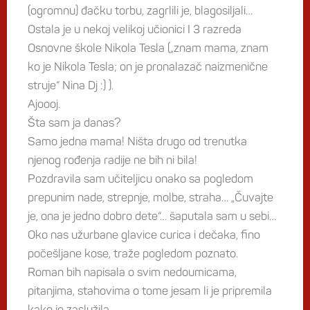
(ogromnu) đačku torbu, zagrlili je, blagosiljali…
Ostala je u nekoj velikoj učionici I 3 razreda
Osnovne škole Nikola Tesla („znam mama, znam
ko je Nikola Tesla; on je pronalazač naizmenične
struje“ Nina Dj :) ).
Ajoooj.
Šta sam ja danas?
Samo jedna mama! Ništa drugo od trenutka
njenog rođenja radije ne bih ni bila!
Pozdravila sam učiteljicu onako sa pogledom
prepunim nade, strepnje, molbe, straha… „Čuvajte
je, ona je jedno dobro dete“… šaputala sam u sebi…
Oko nas užurbane glavice curica i dečaka, fino
počešljane kose, traže pogledom poznato.
Roman bih napisala o svim nedoumicama,
pitanjima, stahovima o tome jesam li je pripremila
kako je zaslužila…