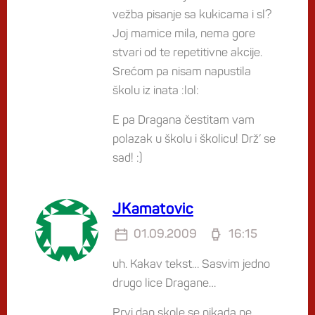
vežba pisanje sa kukicama i sl?
Joj mamice mila, nema gore
stvari od te repetitivne akcije.
Srećom pa nisam napustila
školu iz inata :lol:
E pa Dragana čestitam vam
polazak u školu i školicu! Drž’ se
sad! :)
JKamatovic
01.09.2009
16:15
uh. Kakav tekst… Sasvim jedno
drugo lice Dragane…
Prvi dan skole se nikada ne