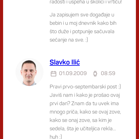
radosti i uspeha u školici i vrtiću!
Ja zapisujem sve događaje u
bebin i u moj dnevnik kako bih
što duže i potpunije sačuvala
sećanje na sve. :)
Slavko Ilić
01.09.2009
08:59
Pravi prvo-septembarski post :)
Javiš nam i kako je prošao ovaj
prvi dan? Znam da tu uvek ima
mnogo priča, kako se ovaj zove,
kako se onaj zove, sa kim je
sedela, šta je učiteljica rekla…
huh :)