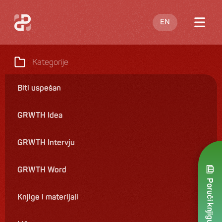
EN
O meni
Kategorije
Blog
Biti uspešan
Nastupi
GRWTH Idea
Knjige
Ponuda
GRWTH Intervju
Kontakt
GRWTH Word
Poruči knjigu
Knjige i materijali