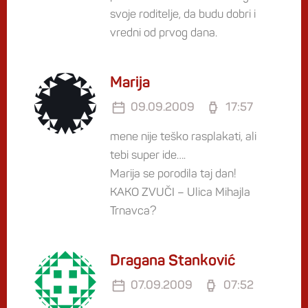
svoje roditelje, da budu dobri i
vredni od prvog dana.
Marija
09.09.2009
17:57
mene nije teško rasplakati, ali
tebi super ide….
Marija se porodila taj dan!
KAKO ZVUČI – Ulica Mihajla
Trnavca?
Dragana Stanković
07.09.2009
07:52