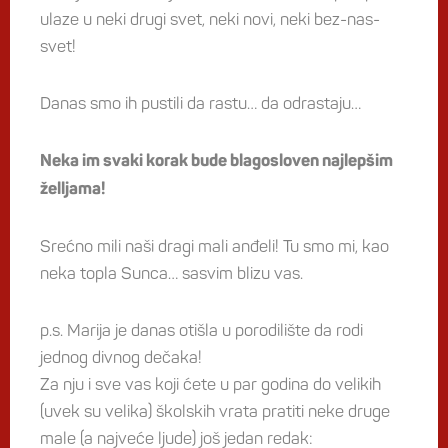
ulaze u neki drugi svet, neki novi, neki bez-nas-
svet!
Danas smo ih pustili da rastu… da odrastaju…
Neka im svaki korak bude blagosloven najlepšim
želljama!
Srećno mili naši dragi mali anđeli! Tu smo mi, kao
neka topla Sunca… sasvim blizu vas.
p.s. Marija je danas otišla u porodilište da rodi
jednog divnog dečaka!
Za nju i sve vas koji ćete u par godina do velikih
(uvek su velika) školskih vrata pratiti neke druge
male (a najveće ljude) još jedan redak: