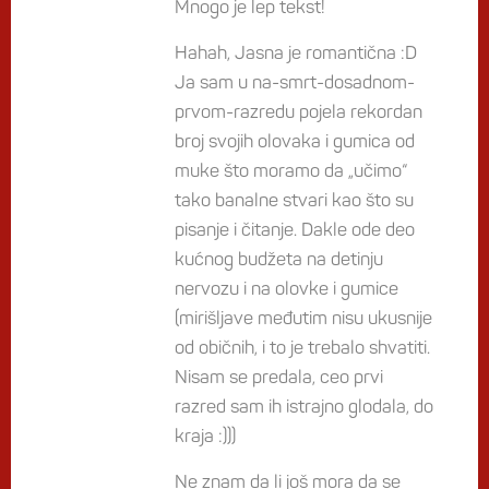
Mnogo je lep tekst!
Hahah, Jasna je romantična :D
Ja sam u na-smrt-dosadnom-
prvom-razredu pojela rekordan
broj svojih olovaka i gumica od
muke što moramo da „učimo“
tako banalne stvari kao što su
pisanje i čitanje. Dakle ode deo
kućnog budžeta na detinju
nervozu i na olovke i gumice
(mirišljave međutim nisu ukusnije
od običnih, i to je trebalo shvatiti.
Nisam se predala, ceo prvi
razred sam ih istrajno glodala, do
kraja :)))
Ne znam da li još mora da se