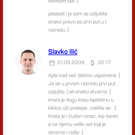
Nininom tati :)
pssssst i ja sam se zaljubila
onako pravo po prvi put u I
razredu ;)
Slavko Ilić
01.09.2009
20:17
Ajde kad već delimo uspomene :)
Ja se u prvom razredu prvi put
zaljubio :) ali onako stvarno :)
imala je dugu kosu ispletenu u
kikice, oči prelepe.. caklile se.. :)
Imala je i čudan ranac, lep šaren
a na njemu veliki sat koji je
stvarno i radio :)