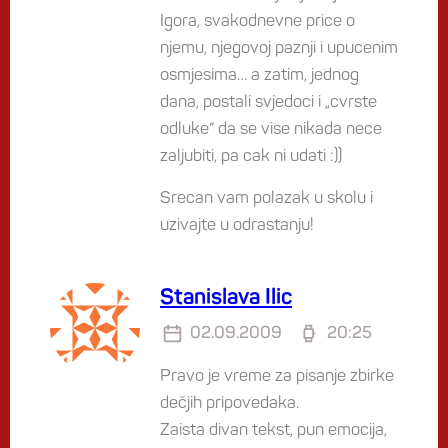
Igora, svakodnevne price o
njemu, njegovoj paznji i upucenim
osmjesima… a zatim, jednog
dana, postali svjedoci i „cvrste
odluke“ da se vise nikada nece
zaljubiti, pa cak ni udati :))
Srecan vam polazak u skolu i
uzivajte u odrastanju!
Stanislava Ilic
02.09.2009
20:25
Pravo je vreme za pisanje zbirke
dečjih pripovedaka.
Zaista divan tekst, pun emocija,