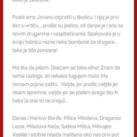
Posle smo Jovanu otpratili u školicu. I njoj je prvi
dan u vrtiću… prošle su jaslice, od danas je i ona sa
novim drugarima i vaspitačicama. Spakovala je u
svoju tašnicu razne neke bombone za drugare…
tako je bila ponosna!
Ma šta da pišem. Osećam se tako silno! Znam da
nema razloga, ali nekako tugujem malo. Ma
nemam pojma zašto… Valjda, jer prođe, valjda jer
nisam spremna, valjda jer se plašim svega što ih
čeka (a one to ne znaju)…
Danas i Markov Đorđe, Milica Miloševa, Draganov
Lazar, Mišelova Kaća, Sašina Milica, Milivojev
Vasilije i stotine hiljada mališana oko nas prvi put