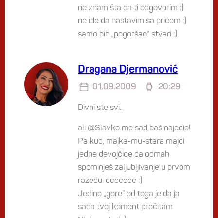
ne znam šta da ti odgovorim :)
ne ide da nastavim sa pričom :)
samo bih „pogoršao“ stvari :)
Dragana Djermanović
01.09.2009
20:29
Divni ste svi..
ali @Slavko me sad baš najedio!
Pa kud, majka-mu-stara majci
jedne devojčice da odmah
spominješ zaljubljivanje u prvom
razedu. ccccccc :)
Jedino „gore“ od toga je da ja
sada tvoj koment pročitam