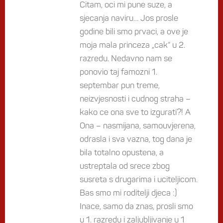
Citam, oci mi pune suze, a
sjecanja naviru… Jos prosle
godine bili smo prvaci, a ove je
moja mala princeza „cak“ u 2.
razredu. Nedavno nam se
ponovio taj famozni 1.
septembar pun treme,
neizvjesnosti i cudnog straha –
kako ce ona sve to izgurati?! A
Ona – nasmijana, samouvjerena,
odrasla i sva vazna, tog dana je
bila totalno opustena, a
ustreptala od srece zbog
susreta s drugarima i uciteljicom.
Bas smo mi roditelji djeca :)
Inace, samo da znas, prosli smo
u 1. razredu i zaljubljivanje u 1