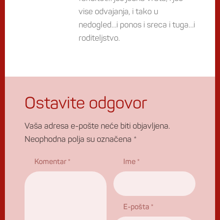
vise odvajanja, i tako u
nedogled…i ponos i sreca i tuga…i
roditeljstvo.
Ostavite odgovor
Vaša adresa e-pošte neće biti objavljena.
Neophodna polja su označena
*
Komentar
*
Ime
*
E-pošta
*