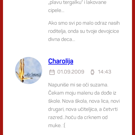
„plavu tergalku“ i lakovane
cipele…
Ako smo svi po malo odraz nasih
roditelja, onda su tvoje devojcice
divna deca…
Charolija
01.09.2009
14:43
Napuniše mi se oči suzama.
Čekam moju malenu da dođe iz
škole. Nova škola, nova lica, novi
drugari, nova učiteljica, a četvrti
razred…hoću da crknem od
muke. :(