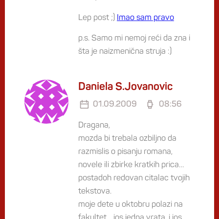
Lep post ;)
Imao sam pravo
p.s. Samo mi nemoj reći da zna i
šta je naizmenična struja :)
Daniela S.Jovanovic
01.09.2009
08:56
Dragana,
mozda bi trebala ozbiljno da
razmislis o pisanju romana,
novele ili zbirke kratkih prica…
postadoh redovan citalac tvojih
tekstova.
moje dete u oktobru polazi na
fakultet… jos jedna vrata, i jos