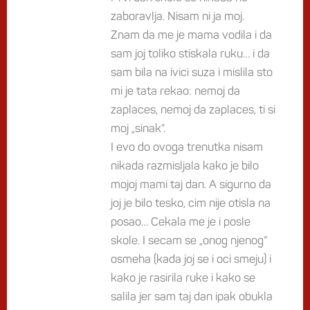
zaboravlja. Nisam ni ja moj.
Znam da me je mama vodila i da
sam joj toliko stiskala ruku… i da
sam bila na ivici suza i mislila sto
mi je tata rekao: nemoj da
zaplaces, nemoj da zaplaces, ti si
moj „sinak“.
I evo do ovoga trenutka nisam
nikada razmisljala kako je bilo
mojoj mami taj dan. A sigurno da
joj je bilo tesko, cim nije otisla na
posao… Cekala me je i posle
skole. I secam se „onog njenog“
osmeha (kada joj se i oci smeju) i
kako je rasirila ruke i kako se
salila jer sam taj dan ipak obukla