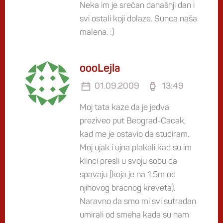
Neka im je srećan današnji dan i
svi ostali koji dolaze. Sunca naša
malena. :)
oooLejla
01.09.2009
13:49
Moj tata kaze da je jedva
preziveo put Beograd-Cacak,
kad me je ostavio da studiram.
Moj ujak i ujna plakali kad su im
klinci presli u svoju sobu da
spavaju (koja je na 1.5m od
njihovog bracnog kreveta).
Naravno da smo mi svi sutradan
umirali od smeha kada su nam