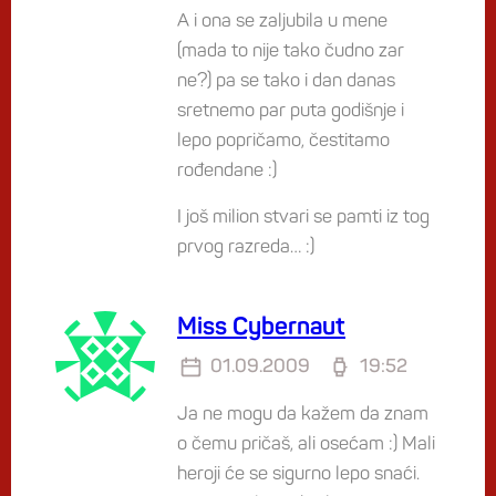
A i ona se zaljubila u mene
(mada to nije tako čudno zar
ne?) pa se tako i dan danas
sretnemo par puta godišnje i
lepo popričamo, čestitamo
rođendane :)
I još milion stvari se pamti iz tog
prvog razreda… :)
Miss Cybernaut
01.09.2009
19:52
Ja ne mogu da kažem da znam
o čemu pričaš, ali osećam :) Mali
heroji će se sigurno lepo snaći.