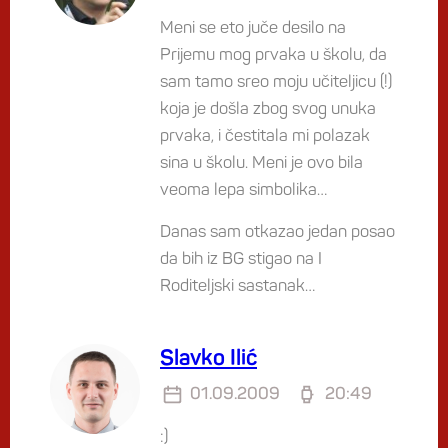
Meni se eto juče desilo na
Prijemu mog prvaka u školu, da
sam tamo sreo moju učiteljicu (!)
koja je došla zbog svog unuka
prvaka, i čestitala mi polazak
sina u školu. Meni je ovo bila
veoma lepa simbolika…
Danas sam otkazao jedan posao
da bih iz BG stigao na I
Roditeljski sastanak…
Slavko Ilić
01.09.2009
20:49
:)