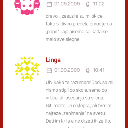
01.09.2009
11:02
bravo… zasuzile su mi okice…
tako si divno prenela emocije na
„papir“… ajd pisemo se kada se
malo sve slegne
Linga
01.09.2009
10:41
Uh, kako te razumem!Doduse mi
nismo stigli do skole, samo do
vrtica, ali osecanja su slicna.
Biti roditelj je najlepse, ali tvrdim
najteze „zanimanje“ na svetu.
Dati im krila a ne drzati ih za tlo,