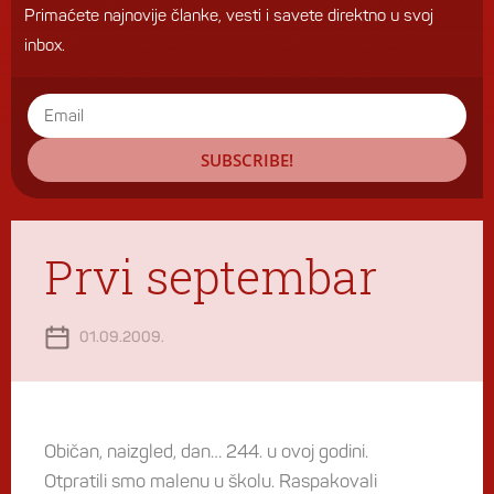
Primaćete najnovije članke, vesti i savete direktno u svoj
inbox.
SUBSCRIBE!
Prvi septembar
01.09.2009.
Običan, naizgled, dan… 244. u ovoj godini.
Otpratili smo malenu u školu. Raspakovali