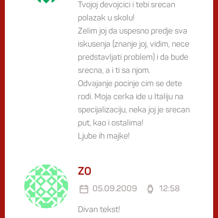
Tvojoj devojcici i tebi srecan
polazak u skolu!
Zelim joj da uspesno predje sva
iskusenja (znanje joj, vidim, nece
predstavljati problem) i da bude
srecna, a i ti sa njom.
Odvajanje pocinje cim se dete
rodi. Moja cerka ide u Italiju na
specijalizaciju, neka joj je srecan
put, kao i ostalima!
Ljube ih majke!
ZO
05.09.2009
12:58
Divan tekst!