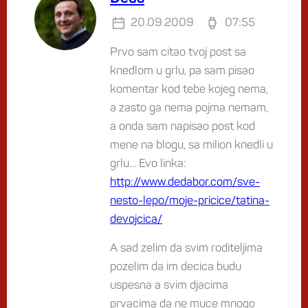
20.09.2009
07:55
Prvo sam citao tvoj post sa
knedlom u grlu, pa sam pisao
komentar kod tebe kojeg nema,
a zasto ga nema pojma nemam,
a onda sam napisao post kod
mene na blogu, sa milion knedli u
grlu… Evo linka:
http://www.dedabor.com/sve-
nesto-lepo/moje-pricice/tatina-
devojcica/
A sad zelim da svim roditeljima
pozelim da im decica budu
uspesna a svim djacima
prvacima da ne muce mnogo