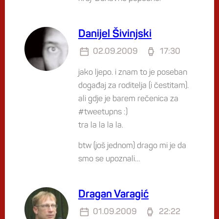
Danijel Šivinjski
02.09.2009
17:30
jako ljepo. i znam to je poseban
događaj za roditelja (i čestitam).
ali gdje je barem rečenica za
#tweetupns :)
tra la la la la.
btw (još jednom) drago mi je da
smo se upoznali…
Dragan Varagić
01.09.2009
22:22