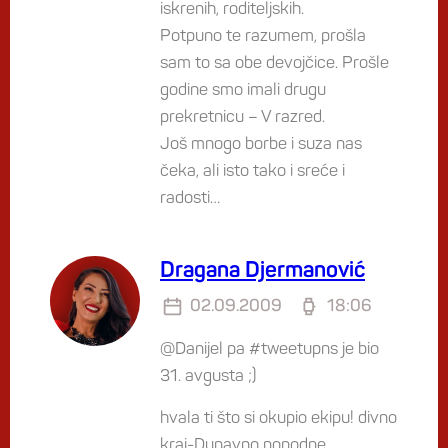
iskrenih, roditeljskih.
Potpuno te razumem, prošla
sam to sa obe devojčice. Prošle
godine smo imali drugu
prekretnicu – V razred.
Još mnogo borbe i suza nas
čeka, ali isto tako i sreće i
radosti…
Dragana Djermanović
02.09.2009
18:06
@Danijel pa #tweetupns je bio
31. avgusta ;)
hvala ti što si okupio ekipu! divno
kraj-Dunavno popodne.