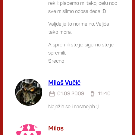
rekli: placemo mi tako, celu noc i
sve mislimo odose deca :D
Valjda je to normalno. Valjda
tako mora.
A spremili ste je, sigurno ste je
spremili.
Srecno
Miloš Vučić
01.09.2009
11:40
Naježih se i nasmejah :)
Milos