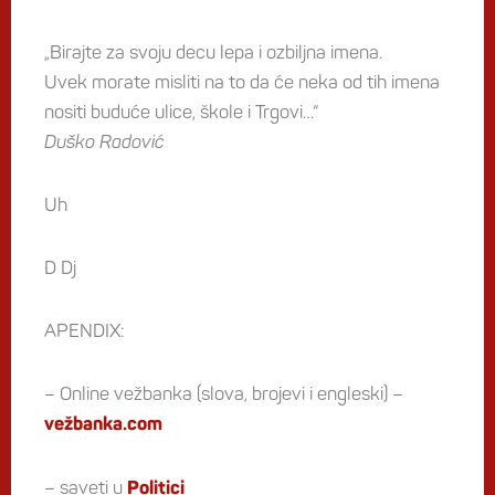
„Birajte za svoju decu lepa i ozbiljna imena.
Uvek morate misliti na to da će neka od tih imena
nositi buduće ulice, škole i Trgovi…“
Duško Radović
Uh
D Dj
APENDIX:
– Online vežbanka (slova, brojevi i engleski) –
vežbanka.com
– saveti u
Politici