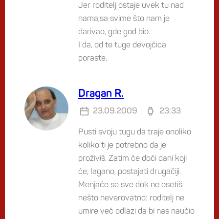
Jer roditelj ostaje uvek tu nad
nama,sa svime što nam je
darivao, gde god bio.
I da, od te tuge devojčica
poraste.
Dragan R.
23.09.2009
23:33
Pusti svoju tugu da traje onoliko
koliko ti je potrebno da je
proživiš. Zatim će doći dani koji
će, lagano, postajati drugačiji.
Menjaće se sve dok ne osetiš
nešto neverovatno: roditelj ne
umire već odlazi da bi nas naučio