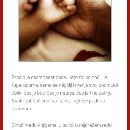
Prošlo je osamnaest dana… isto toliko noći… A
tuga, uporna, samo se migolji i menja svoj podmukli
oblik: čas je bes, čas je mržnja, čas je tiha patnja.
Svaki put baš onakva kakvu najteže podneti
uspevam.
Sinoć među knjigama, u polici, u najdražem redu