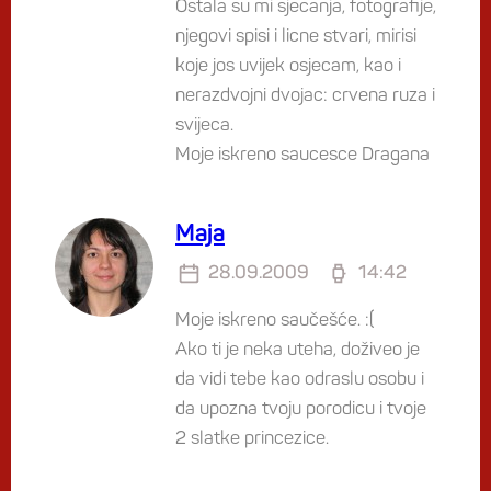
Ostala su mi sjecanja, fotografije,
njegovi spisi i licne stvari, mirisi
koje jos uvijek osjecam, kao i
nerazdvojni dvojac: crvena ruza i
svijeca.
Moje iskreno saucesce Dragana
Maja
28.09.2009
14:42
Moje iskreno saučešće. :(
Ako ti je neka uteha, doživeo je
da vidi tebe kao odraslu osobu i
da upozna tvoju porodicu i tvoje
2 slatke princezice.