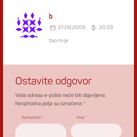
b
21.09.2009
20:59
žao mi je
Ostavite odgovor
Vaša adresa e-pošte neće biti objavljena.
Neophodna polja su označena
*
Komentar
*
Ime
*