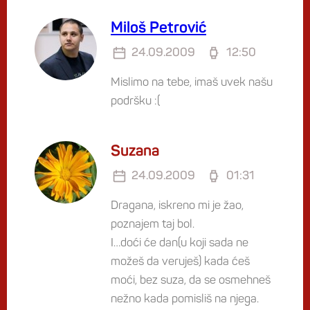
Miloš Petrović
24.09.2009
12:50
Mislimo na tebe, imaš uvek našu
podršku :(
Suzana
24.09.2009
01:31
Dragana, iskreno mi je žao,
poznajem taj bol.
I…doći će dan(u koji sada ne
možeš da veruješ) kada ćeš
moći, bez suza, da se osmehneš
nežno kada pomisliš na njega.