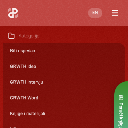
EN
O meni
Kategorije
Blog
Biti uspešan
Nastupi
GRWTH Idea
Knjige
Ponuda
GRWTH Intervju
Kontakt
GRWTH Word
Poruči knjigu
Knjige i materijali