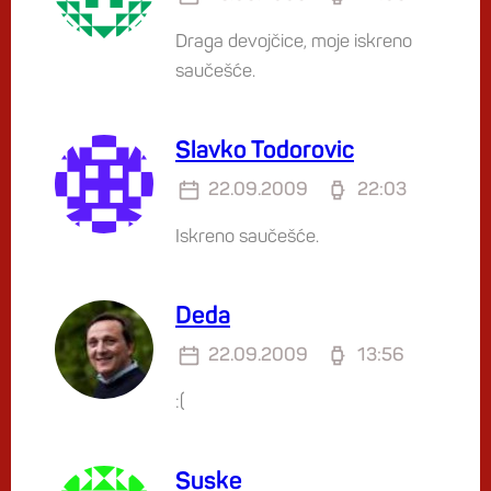
Draga devojčice, moje iskreno
saučešće.
Slavko Todorovic
22.09.2009
22:03
Iskreno saučešće.
Deda
22.09.2009
13:56
:(
Suske