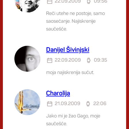
22.09.2009
09:56
Reči utehe ne postoje, samo
saosećanje. Najiskrenije
saučešće.
Danijel Šivinjski
22.09.2009
09:35
moja najiskrenija sućut.
Charolija
21.09.2009
22:06
Jako mi je žao Gago, moje
saučešće.