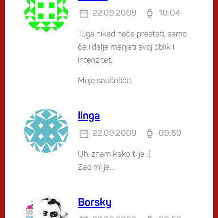
22.09.2009
10:04
Tuga nikad neće prestati, samo
će i dalje menjati svoj oblik i
intenzitet.
Moje saučešće.
linga
22.09.2009
09:59
Uh, znam kako ti je :(
Zao mi je…
Borsky