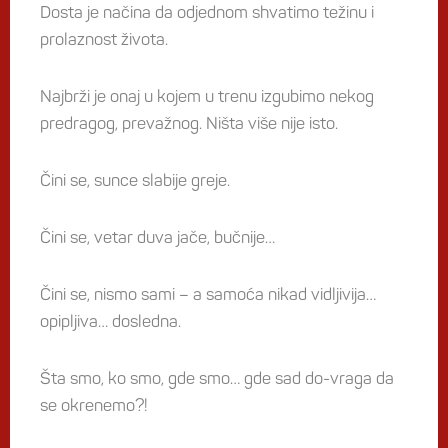
Dosta je načina da odjednom shvatimo težinu i
prolaznost života.
Najbrži je onaj u kojem u trenu izgubimo nekog
predragog, prevažnog. Ništa više nije isto.
Čini se, sunce slabije greje.
Čini se, vetar duva jače, bučnije…
Čini se, nismo sami – a samoća nikad vidljivija…
opipljiva… dosledna.
Šta smo, ko smo, gde smo… gde sad do-vraga da
se okrenemo?!