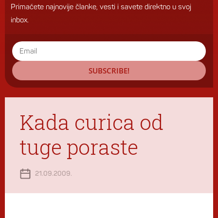
Primaćete najnovije članke, vesti i savete direktno u svoj
inbox.
SUBSCRIBE!
Kada curica od
tuge poraste
21.09.2009.