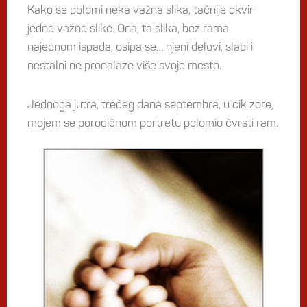
Kako se polomi neka važna slika, tačnije okvir
jedne važne slike. Ona, ta slika, bez rama
najednom ispada, osipa se… njeni delovi, slabi i
nestalni ne pronalaze više svoje mesto.
Jednoga jutra, trećeg dana septembra, u cik zore,
mojem se porodičnom portretu polomio čvrsti ram.