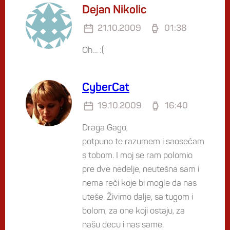
Dejan Nikolic
21.10.2009
01:38
Oh… :(
CyberCat
19.10.2009
16:40
Draga Gago,
potpuno te razumem i saosećam
s tobom. I moj se ram polomio
pre dve nedelje, neutešna sam i
nema reči koje bi mogle da nas
uteše. Živimo dalje, sa tugom i
bolom, za one koji ostaju, za
našu decu i nas same.