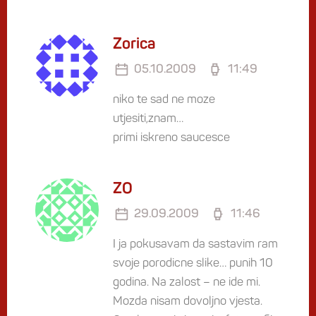
Zorica
05.10.2009
11:49
niko te sad ne moze
utjesiti,znam…
primi iskreno saucesce
ZO
29.09.2009
11:46
I ja pokusavam da sastavim ram
svoje porodicne slike… punih 10
godina. Na zalost – ne ide mi.
Mozda nisam dovoljno vjesta.