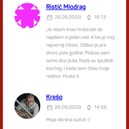
Ristić Miodrag
26.09.2009
16:13
Ja nisam imao hrabrosti da
napišem ni jedan red. A bio je moj
najverniji čitaoc. Otišao je pre
skoro pola godine. Plakao sam
samo dva puta. Kada su spuštali
kovčeg. I kada sam čitao tvoje
redove. Hvala ti.
Krešo
26.09.2009
14:56
Moja iskrena sućut:-(