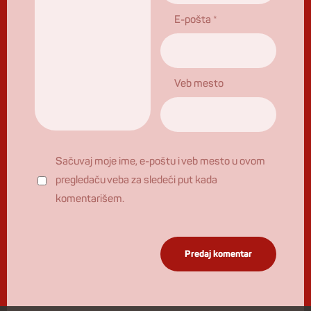
E-pošta
*
Veb mesto
Sačuvaj moje ime, e-poštu i veb mesto u ovom
pregledaču veba za sledeći put kada
komentarišem.