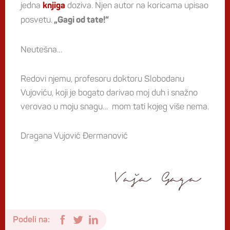
jedna
doziva. Njen autor na koricama upisao
knjiga
posvetu.
„Gagi od tate!“
Neutešna…
Redovi njemu, profesoru doktoru Slobodanu
Vujoviću, koji je bogato darivao moj duh i snažno
verovao u moju snagu… mom tati kojeg više nema.
Dragana Vujović Đermanović
Podeli na: