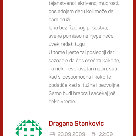
tajanstvenoj, skrivenoj mudrosti,
poslednjem daru koji može da
nam pruži.
Iako bez fizičkog prisustva,
svaka pomisao na njega neće
uvek rađati tugu.
U tome i jeste taj poslednji dar:
saznanje da ćeš osećati kako te,
na neki neverovatan način, štiti
kad si bespomoćna i kako te
podstiče kad si tužna i bezvoljna.
Samo budi hrabra i sačekaj još
neko vreme…
Dragana Stankovic
23.09.2009
22:09