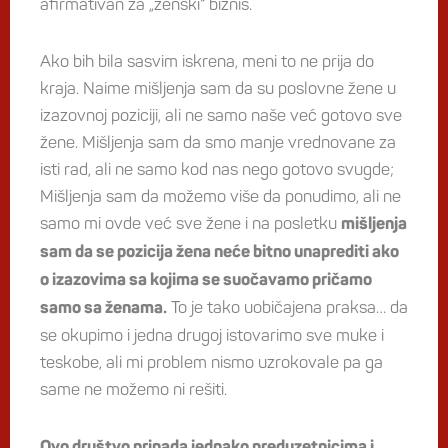
afirmativan za „ženski“ biznis.
Ako bih bila sasvim iskrena, meni to ne prija do
kraja. Naime mišljenja sam da su poslovne žene u
izazovnoj poziciji, ali ne samo naše već gotovo sve
žene. Mišljenja sam da smo manje vrednovane za
isti rad, ali ne samo kod nas nego gotovo svugde;
Mišljenja sam da možemo više da ponudimo, ali ne
samo mi ovde već sve žene i na posletku
mišljenja
sam da se pozicija žena neće bitno unaprediti ako
o izazovima sa kojima se suočavamo pričamo
To je tako uobičajena praksa… da
samo sa ženama.
se okupimo i jedna drugoj istovarimo sve muke i
teskobe, ali mi problem nismo uzrokovale pa ga
same ne možemo ni rešiti.
Ovo društvo pripada jednako preduzetnicima i