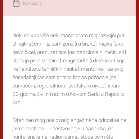
16.11.2017.
Neki od vas više neki manje prate moj razvojni put.
U najkraćem – ja sam žena (i u braku), majka (dve
devojčice), preduzetnica (na tradicionalni način, ali i
startap preduzetnica), magistarka (i doktorantkinja
na Fakultetu tehničkih nauka), mentorka i za svoj
dosadašnji rad sam primila brojna priznanja (na
domaćem, regionalnom i svetskom nivou). Imam
36 godina, živim i radim u Novom Sadu u Republici
Srbiji.
Bitan deo mog poslovnog angažmana odnosi se na
javne nastupe – učestvovanje u panelima, na
konferencijama, radionicama.. stoga osim što