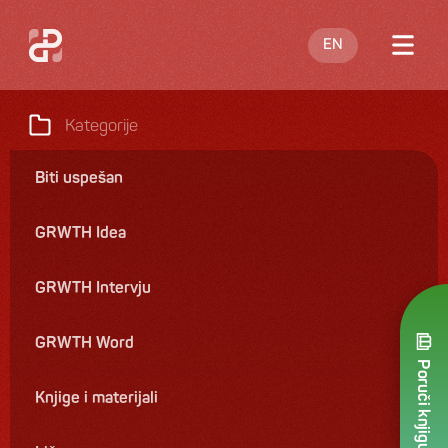
EN
O meni
Kategorije
Blog
Biti uspešan
Nastupi
GRWTH Idea
Knjige
Ponuda
GRWTH Intervju
Kontakt
GRWTH Word
Poruči knjigu
Knjige i materijali