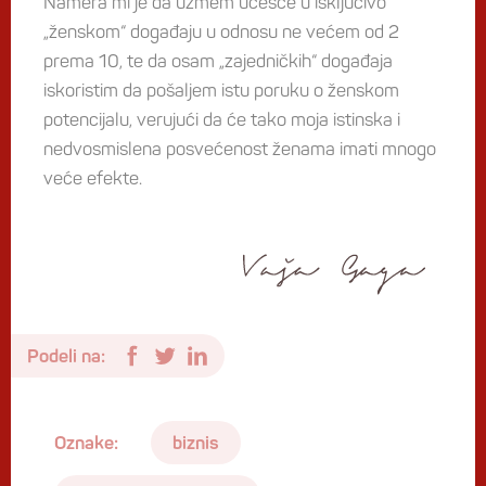
Namera mi je da uzmem učešće u isključivo
„ženskom“ događaju u odnosu ne većem od 2
prema 10, te da osam „zajedničkih“ događaja
iskoristim da pošaljem istu poruku o ženskom
potencijalu, verujući da će tako moja istinska i
nedvosmislena posvećenost ženama imati mnogo
veće efekte.
Podeli na:
Oznake:
biznis