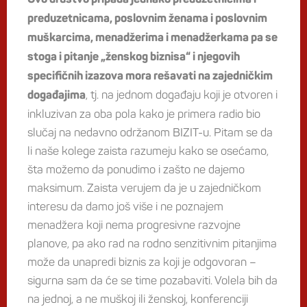
preduzetnicama, poslovnim ženama i poslovnim
muškarcima, menadžerima i menadžerkama pa se
stoga i pitanje „ženskog biznisa“ i njegovih
specifičnih izazova mora rešavati na zajedničkim
, tj. na jednom događaju koji je otvoren i
događajima
inkluzivan za oba pola kako je primera radio bio
slučaj na nedavno održanom BIZIT-u. Pitam se da
li naše kolege zaista razumeju kako se osećamo,
šta možemo da ponudimo i zašto ne dajemo
maksimum. Zaista verujem da je u zajedničkom
interesu da damo još više i ne poznajem
menadžera koji nema progresivne razvojne
planove, pa ako rad na rodno senzitivnim pitanjima
može da unapredi biznis za koji je odgovoran –
sigurna sam da će se time pozabaviti. Volela bih da
na jednoj, a ne muškoj ili ženskoj, konferenciji