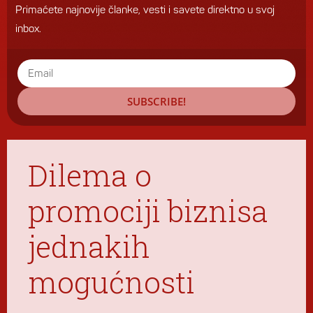
Primaćete najnovije članke, vesti i savete direktno u svoj
inbox.
SUBSCRIBE!
Dilema o
promociji biznisa
jednakih
mogućnosti