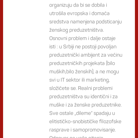
organizuju da bi se dobila i
utrošila evropska i domaća
sredstva namenjena podsticanju
ženskog preduzetništva.
Osnovni problem i dalje ostaje
isti : u Srbiji ne postoji povoljan
preduzetnički ambijent za većinu
preduzetničkih projekata (bilo
muških,bilo ženskih), a ne mogu
svi u IT sektor ili marketing,
složićete se. Realni problemi
preduzetništva su identični i za
muške i za ženske preduzetnike.
Sve ostale „dileme“ spadaju u
elitističko-snobističke filozofske
rasprave i samopromovisanje.