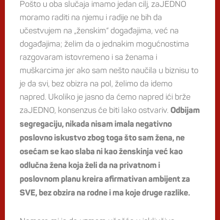
Pošto u oba slučaja imamo jedan cilj, zaJEDNO
moramo raditi na njemu i radije ne bih da
učestvujem na „ženskim“ događajima, već na
događajima; želim da o jednakim mogućnostima
razgovaram istovremeno i sa ženama i
muškarcima jer ako sam nešto naučila u biznisu to
je da svi, bez obizra na pol, želimo da idemo
napred. Ukoliko je jasno da ćemo napred ići brže
zaJEDNO, konsenzus će biti lako ostvariv.
Odbijam
segregaciju, nikada nisam imala negativno
poslovno iskustvo zbog toga što sam žena, ne
osećam se kao slaba ni kao ženskinja već kao
odlučna žena koja želi da na privatnom i
poslovnom planu kreira afirmativan ambijent za
SVE, bez obzira na rodne i ma koje druge razlike.