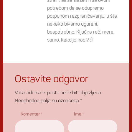
strani, ali se slažem i sa ovom
potrebom da se odupremo
potpunom razgraničavanju, u šta
nekako bivamo ugurani,
bespotrebno. Ključna reč, mera,
samo, kako je naći? :)
Ostavite odgovor
Vaša adresa e-pošte neće biti objavljena.
Neophodna polja su označena
*
Komentar
*
Ime
*