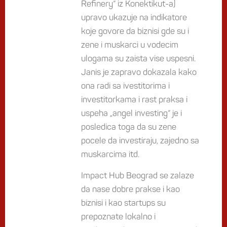
Refinery“ iz Konektikut-a)
upravo ukazuje na indikatore
koje govore da biznisi gde su i
zene i muskarci u vodecim
ulogama su zaista vise uspesni.
Janis je zapravo dokazala kako
ona radi sa ivestitorima i
investitorkama i rast praksa i
uspeha „angel investing“ je i
posledica toga da su zene
pocele da investiraju, zajedno sa
muskarcima itd.
Impact Hub Beograd se zalaze
da nase dobre prakse i kao
biznisi i kao startups su
prepoznate lokalno i