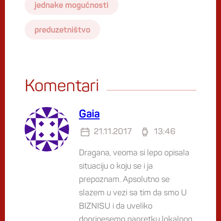
jednake mogućnosti
preduzetništvo
Komentari
Gaia
21.11.2017
13:46
Dragana, veoma si lepo opisala
situaciju o koju se i ja
prepoznam. Apsolutno se
slazem u vezi sa tim da smo U
BIZNISU i da uveliko
doprinesemo napretku lokalnog