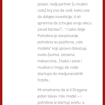
posao; nadji partner (u musko
rodu) koj zna da vodi; kako ces
da dobijes investicije; d ali
spremna da zrtvujes svoju decu
zarad biznisa?….“ I tako dalje.
Potrebno je osnazivanje,
potrebna su pozitivna „role
models“ koji upravo dokazuju
svetu (svima: zenama,
mskarcima…) kako i zene i
muskarci mogu da vode
startups do medjunarodnih
trzista…
Mi smatramo da si ti Dragana
jedan takav role model – i
potrebna si startup svetu; a