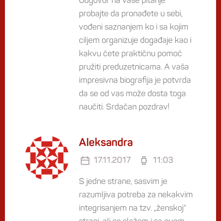
Odgovor na vaše pitanje
probajte da pronađete u sebi,
vođeni saznanjem ko i sa kojim
ciljem organizuje događaje kao i
kakvu ćete praktičnu pomoć
pružiti preduzetnicama. A vaša
impresivna biografija je potvrda
da se od vas može dosta toga
naučiti. Srdačan pozdrav!
Aleksandra
17.11.2017
11:03
S jedne strane, sasvim je
razumljiva potreba za nekakvim
integrisanjem na tzv. „ženskoj“