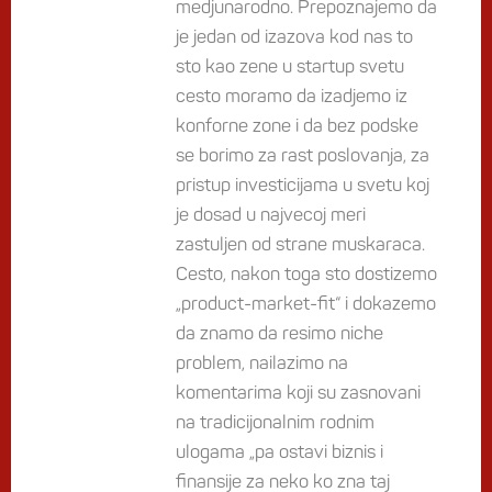
medjunarodno. Prepoznajemo da
je jedan od izazova kod nas to
sto kao zene u startup svetu
cesto moramo da izadjemo iz
konforne zone i da bez podske
se borimo za rast poslovanja, za
pristup investicijama u svetu koj
je dosad u najvecoj meri
zastuljen od strane muskaraca.
Cesto, nakon toga sto dostizemo
„product-market-fit“ i dokazemo
da znamo da resimo niche
problem, nailazimo na
komentarima koji su zasnovani
na tradicijonalnim rodnim
ulogama „pa ostavi biznis i
finansije za neko ko zna taj