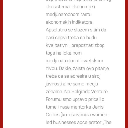
ekosistema, ekonomije i
medjunarodnom rastu
ekonomskih indikatora.
Apsolutno se slazem s tim da
nasi ciljevi treba da budu
kvalitativni i prepoznati zbog
toga na lokalnom,
medjunarodnom i svetskom
nivou. Dakle, zaista ovo pitanje
treba da se adresira u siroj
javnosti a ne samo medju
zenama. Na Belgrade Venture
Forumu smo upravo pricali o
tome i nasa mentorka Janis
Collins (ko-osnivacica women-
led businesses accelerator „The