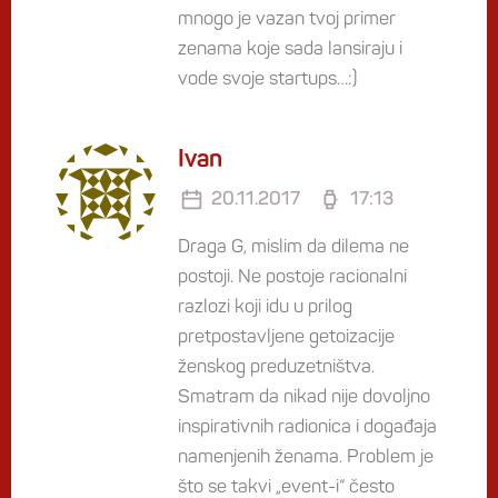
mnogo je vazan tvoj primer
zenama koje sada lansiraju i
vode svoje startups…:)
Ivan
20.11.2017
17:13
Draga G, mislim da dilema ne
postoji. Ne postoje racionalni
razlozi koji idu u prilog
pretpostavljene getoizacije
ženskog preduzetništva.
Smatram da nikad nije dovoljno
inspirativnih radionica i događaja
namenjenih ženama. Problem je
što se takvi „event-i“ često