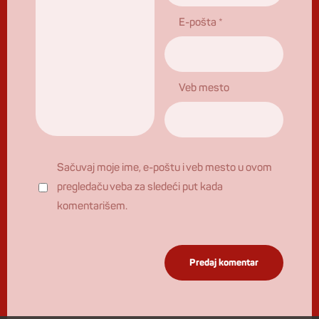
E-pošta
*
Veb mesto
Sačuvaj moje ime, e-poštu i veb mesto u ovom
pregledaču veba za sledeći put kada
komentarišem.