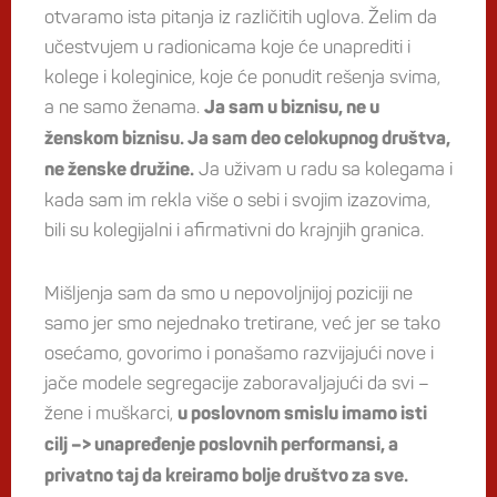
otvaramo ista pitanja iz različitih uglova. Želim da
učestvujem u radionicama koje će unaprediti i
kolege i koleginice, koje će ponudit rešenja svima,
a ne samo ženama.
Ja sam u biznisu, ne u
ženskom biznisu. Ja sam deo celokupnog društva,
Ja uživam u radu sa kolegama i
ne ženske družine.
kada sam im rekla više o sebi i svojim izazovima,
bili su kolegijalni i afirmativni do krajnjih granica.
Mišljenja sam da smo u nepovoljnijoj poziciji ne
samo jer smo nejednako tretirane, već jer se tako
osećamo, govorimo i ponašamo razvijajući nove i
jače modele segregacije zaboravaljajući da svi –
žene i muškarci,
u poslovnom smislu imamo isti
cilj –> unapređenje poslovnih performansi, a
privatno taj da kreiramo bolje društvo za sve.