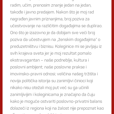
radim, učim, prenosim znanje jedan na jedan,
takođe i javno predajem. Nakon što je moj rad
nagrađen javnim priznanjima, broj poziva za
učestvovanje na različitim događajima se duplirao.
Ono što je izazovno je da dobijam sve veći broj
poziva da učestvujem na „ženskim događajima“ o
preduzetništvu i biznisu. Koleginice mi se javljaju iz
svih krajeva sveta jer je moj rezultat pomalo
ekstravagantan – naše podneblje, kultura i
poslovni ambijent; naše poslovne prakse i
imovinsko-pravni odnosi; veličina našeg tržišta i
novija politička istorija su zanimljivi činioci koji
nikako nisu otežali moj put već su ga učinili
zanimljivijim i koleginicama je značajno da čuju
kako je moguće ostvariti poslovno-privatni balans
dolazeći iz regiona koji na žalost nije prepoznat kao