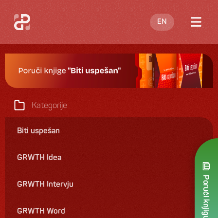
EN
O meni
Blog
Nastupi
Kategorije
Knjige
Biti uspešan
Ponuda
GRWTH Idea
Kontakt
Poruči knjigu
GRWTH Intervju
GRWTH Word