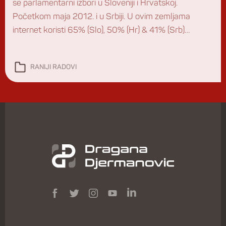
se parlamentarni izbori u Sloveniji i Hrvatskoj.
Početkom maja 2012. i u Srbiji. U ovim zemljama
internet koristi 65% (Slo), 50% (Hr) & 41% (Srb)
populacije. I tako politika uđe na net. Jer je IN. Ne jer je
net. Šta o političkim kampanjama na webu misle top
RANIJI RADOVI
regionalni […]