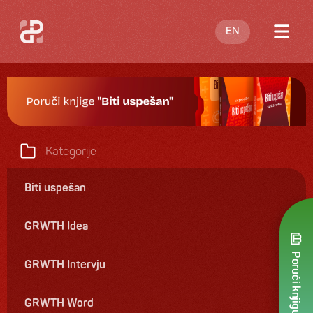
EN
O meni
Blog
Nastupi
Kategorije
Knjige
Biti uspešan
Ponuda
GRWTH Idea
Kontakt
Poruči knjigu
GRWTH Intervju
GRWTH Word