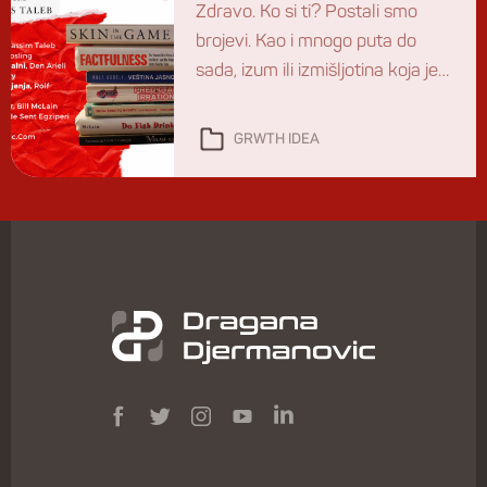
Zdravo. Ko si ti? Postali smo
brojevi. Kao i mnogo puta do
sada, izum ili izmišljotina koja je
izmišljena da nam služi, porobila
nas je. Umesto da vladamo
GRWTH IDEA
brojevima, sluge smo im ponizne.
Učimo i svoju decu da im služe,
pa su tako neka od prvih pitanja
koja sufliramo deci da pitaju
nove drugare: koliko […]