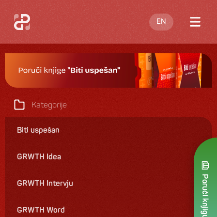
EN
O meni
Blog
Nastupi
Kategorije
Knjige
Biti uspešan
Ponuda
GRWTH Idea
Kontakt
Poruči knjigu
GRWTH Intervju
GRWTH Word