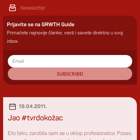
Newsletter
Prijavite se na GRWTH Guide
Primaćete najnovije članke, vesti i savete direktno u svoj
inbox.
SUBSCRIBE!
19.04.2011.
Jao #tvrdokožac
Eto tako, zarobila sam se u oklop profesionalca. Posao,