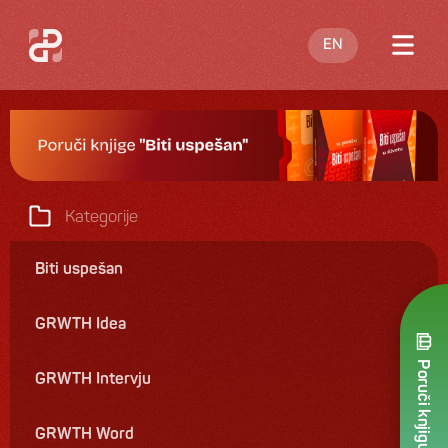
EN
O meni
Blog
Nastupi
Kategorije
Knjige
Biti uspešan
Ponuda
GRWTH Idea
Kontakt
Poruči knjigu
GRWTH Intervju
GRWTH Word