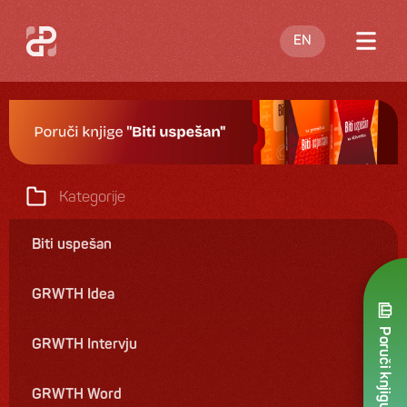
EN
O meni
Blog
Nastupi
Kategorije
Knjige
Biti uspešan
Ponuda
GRWTH Idea
Kontakt
Poruči knjigu
GRWTH Intervju
GRWTH Word