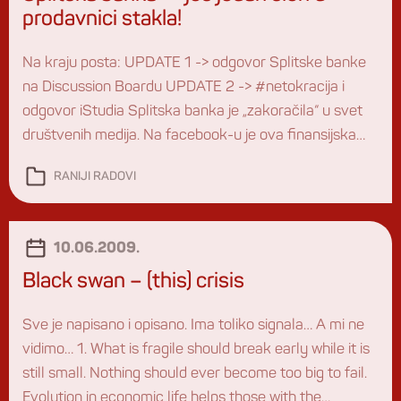
prodavnici stakla!
Na kraju posta: UPDATE 1 -> odgovor Splitske banke
na Discussion Boardu UPDATE 2 -> #netokracija i
odgovor iStudia Splitska banka je „zakoračila“ u svet
društvenih medija. Na facebook-u je ova finansijska
institucija publikovala javni profil i prvog dana privukla
RANIJI RADOVI
pažnju klasičnih medija: Što smiju „lajkati“ a što ne, koje
„postove“ komentirati i na koji […]
10.06.2009.
Black swan – (this) crisis
Sve je napisano i opisano. Ima toliko signala… A mi ne
vidimo… 1. What is fragile should break early while it is
still small. Nothing should ever become too big to fail.
Evolution in economic life helps those with the