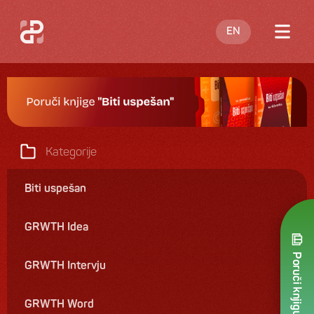
EN
O meni
Blog
Nastupi
Kategorije
Knjige
Biti uspešan
Ponuda
GRWTH Idea
Kontakt
Poruči knjigu
GRWTH Intervju
GRWTH Word