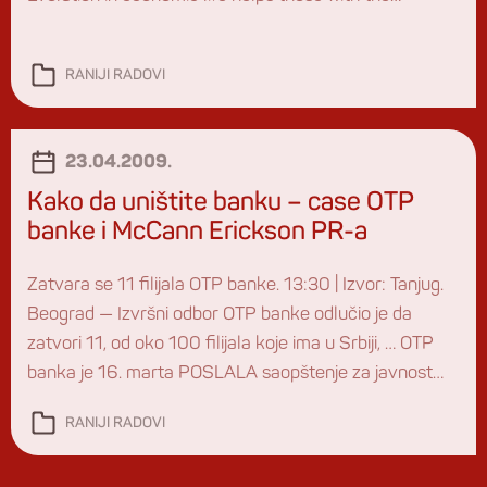
maximum amount of hidden risks – and hence the
most fragile – become the biggest.
RANIJI RADOVI
23.04.2009.
Kako da uništite banku – case OTP
banke i McCann Erickson PR-a
Zatvara se 11 filijala OTP banke. 13:30 | Izvor: Tanjug.
Beograd — Izvršni odbor OTP banke odlučio je da
zatvori 11, od oko 100 filijala koje ima u Srbiji, … OTP
banka je 16. marta POSLALA saopštenje za javnost
koje je ravno (auto)detoniranju enormne količine
RANIJI RADOVI
dinamita posmatrano efekte na poslovanje i efekte na
imidž SVIM […]