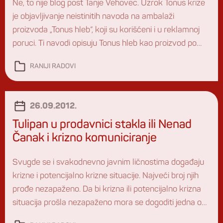
Ne, to nije blog post Tanje Vehovec. Uzrok Tonus krize
je objavljivanje neistinitih navoda na ambalaži
proizvoda „Tonus hleb“, koji su korišćeni i u reklamnoj
poruci. Ti navodi opisuju Tonus hleb kao proizvod po
licenci Ruske akademije nauka, koji prevenira ili leči
RANIJI RADOVI
brojna oboljenja, među kojima je i navod –> „zaustavlja
razvoj onkoloških oboljenja“. Kako […]
26.09.2012.
Tulipan u prodavnici stakla ili Nenad
Čanak i krizno komuniciranje
Svugde se i svakodnevno javnim ličnostima događaju
krizne i potencijalno krizne situacije. Najveći broj njih
prođe nezapaženo. Da bi krizna ili potencijalno krizna
situacija prošla nezapaženo mora se dogoditi jedna od
dve stvari: Na javnoj pozornici pažnju privlači