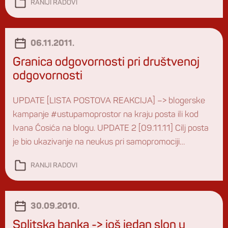
RANIJI RADOVI
atraktivniji, bizarniji ili značajniji događaj U rešavanje
krize uključena je ozbiljna ekipa kriznih profesionalaca
Verujte mi nema […]
06.11.2011.
Granica odgovornosti pri društvenoj
odgovornosti
UPDATE [LISTA POSTOVA REAKCIJA] –> blogerske
kampanje #ustupamoprostor na kraju posta ili kod
Ivana Ćosića na blogu. UPDATE 2 [09.11.11] Cilj posta
je bio ukazivanje na neukus pri samopromociji
društvene odgovornosti Komercijalne banke. Blogeri
RANIJI RADOVI
su, udruženi, namerili da akciju #ustupamoprostor, koja
je inicirana ovim postom nastave. Želim im puno
uspeha, a na ove i slične […]
30.09.2010.
Splitska banka -> još jedan slon u