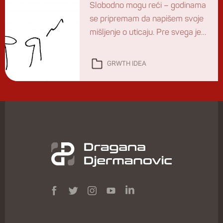
Slobodno mogu reći – godinama
se pripremam da napišem svoje
mišljenje o uticaju. Pre svega jer
je u ovim našim internetskim
medijima to magična reč kojom
GRWTH IDEA
se rangiraju neki zapravo sasvim
obični ljudi. Jasno vam je već
nakon starta, ovo neće biti
uticajno afirmativan tekst, ali će
biti uticajan.