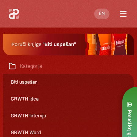
EN
O meni
Blog
Nastupi
Kategorije
Knjige
Biti uspešan
Ponuda
GRWTH Idea
Kontakt
Poruči knjigu
GRWTH Intervju
GRWTH Word