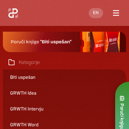
EN
O meni
Blog
Nastupi
Kategorije
Knjige
Biti uspešan
Ponuda
GRWTH Idea
Kontakt
Poruči knjigu
GRWTH Intervju
GRWTH Word