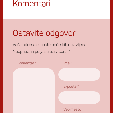
Komentari
Ostavite odgovor
Vaša adresa e-pošte neće biti objavljena.
Neophodna polja su označena
*
Komentar
*
Ime
*
E-pošta
*
Veb mesto