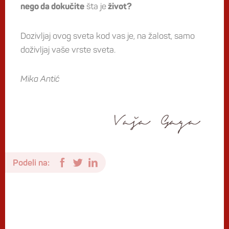
šta je
nego da dokučite
život?
Dozivljaj ovog sveta kod vas je, na žalost, samo
doživljaj vaše vrste sveta.
Mika Antić
Podeli na: