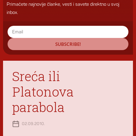
Primaćete najnovije članke, vesti i savete direktno u svoj
inbox.
SUBSCRIBE!
Sreća ili
Platonova
parabola
02.09.2010.