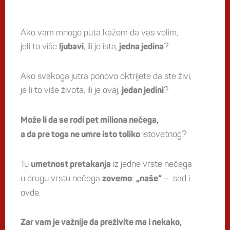
Ako vam mnogo puta kažem da vas volim,
jeli to više
, ili je ista,
?
ljubavi
jedna jedina
Ako svakoga jutra ponovo oktrijete da ste živi,
je li to više života, ili je ovaj,
?
jedan jedini
Može li da se rodi pet miliona nečega,
istovetnog?
a da pre toga ne umre isto toliko
Tu
iz jedne vrste nečega
umetnost pretakanja
u drugu vrstu nečega
:
– sad i
zovemo
„naše“
ovde.
Zar vam je važnije da preživite ma i nekako,