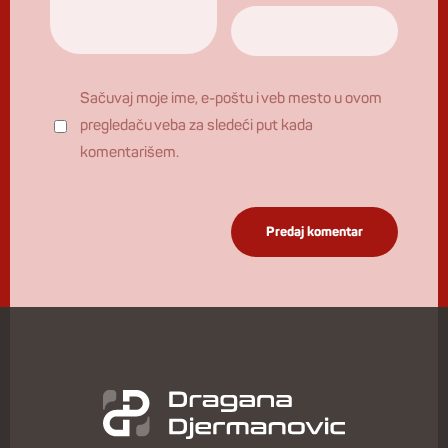
Sačuvaj moje ime, e-poštu i veb mesto u ovom
pregledaču veba za sledeći put kada
komentarišem.