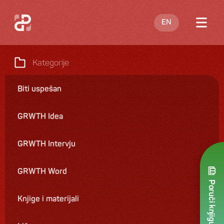
EN
O meni
Kategorije
Blog
Biti uspešan
Nastupi
GRWTH Idea
Knjige
Ponuda
GRWTH Intervju
Kontakt
GRWTH Word
Poruči knjigu
Knjige i materijali