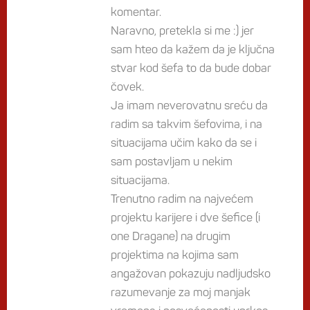
komentar.
Naravno, pretekla si me :) jer
sam hteo da kažem da je ključna
stvar kod šefa to da bude dobar
čovek.
Ja imam neverovatnu sreću da
radim sa takvim šefovima, i na
situacijama učim kako da se i
sam postavljam u nekim
situacijama.
Trenutno radim na najvećem
projektu karijere i dve šefice (i
one Dragane) na drugim
projektima na kojima sam
angažovan pokazuju nadljudsko
razumevanje za moj manjak