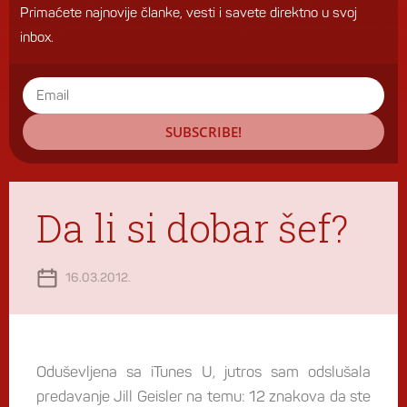
Primaćete najnovije članke, vesti i savete direktno u svoj
inbox.
SUBSCRIBE!
Da li si dobar šef?
16.03.2012.
Oduševljena sa iTunes U, jutros sam odslušala
predavanje Jill Geisler na temu: 12 znakova da ste