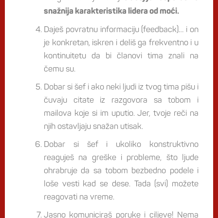
snažnija karakteristika lidera od moći.
Daješ povratnu informaciju (feedback)… i on
je konkretan, iskren i deliš ga frekventno i u
kontinuitetu da bi članovi tima znali na
čemu su.
Dobar si šef i ako neki ljudi iz tvog tima pišu i
čuvaju citate iz razgovora sa tobom i
mailova koje si im uputio. Jer, tvoje reči na
njih ostavljaju snažan utisak.
Dobar si šef i ukoliko konstruktivno
reaguješ na greške i probleme, što ljude
ohrabruje da sa tobom bezbedno podele i
loše vesti kad se dese. Tada (svi) možete
reagovati na vreme.
Jasno komuniciraš poruke i ciljeve! Nema