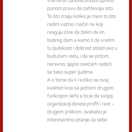
vremena i posvećenosti uprkos
punom pravu da zahtevaju isto.
To što znaju koliko je meni to što
radim važno i način na koji
reaguju čine da želim da im
bubreg dam a kamo li da vratim
tu ljudskost i dobrost stostruko u
budućem radu, i da se pritom,
naravno, sjajno osećam radeći
sa tako super ljudima.
A o tome da li i koliko se ovaj
kvalitet kosi sa jednom drugom
funkcijom šefa a to je da svojoj
organizaciji donosi profit i rast –
drugom prilikom, svakako je
interesantno pitanje za sebe.