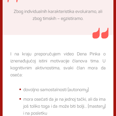
Zbog individualnih karakteristika evoluiramo, ali
zbog timskih – egzistiramo.
I na kraju preporučujem video Dena Pinka o
iznenađujućoj istini motivacije članova tima. U
kognitivnim aktivnostima, svaki član mora da
oseća:
dovoljno samostalnosti (autonomy)
mora osećati da je na jednoj tački, ali da ima
još toliko toga i da može biti bolji… (mastery)
i na posletku