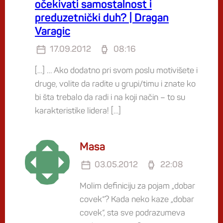
očekivati samostalnost i
preduzetnički duh? | Dragan
Varagic
17.09.2012
08:16
[…] … Ako dodatno pri svom poslu motivišete i
druge, volite da radite u grupi/timu i znate ko
bi šta trebalo da radi i na koji način – to su
karakteristike lidera! […]
Masa
03.05.2012
22:08
Molim definiciju za pojam „dobar
covek“? Kada neko kaze „dobar
covek“, sta sve podrazumeva