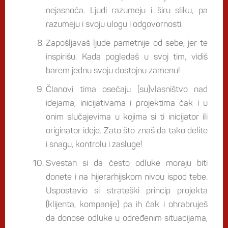
nejasnoća. Ljudi razumeju i širu sliku, pa
razumeju i svoju ulogu i odgovornosti.
Zapošljavaš ljude pametnije od sebe, jer te
inspirišu. Kada pogledaš u svoj tim, vidiš
barem jednu svoju dostojnu zamenu!
Članovi tima osećaju (su)vlasništvo nad
idejama, inicijativama i projektima čak i u
onim slučajevima u kojima si ti inicijator ili
originator ideje. Zato što znaš da tako delite
i snagu, kontrolu i zasluge!
Svestan si da često odluke moraju biti
donete i na hijerarhijskom nivou ispod tebe.
Uspostavio si strateški princip projekta
(klijenta, kompanije) pa ih čak i ohrabruješ
da donose odluke u određenim situacijama,