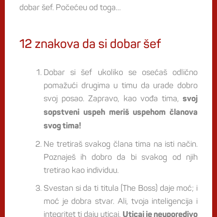
dobar šef. Počećeu od toga…
12 znakova da si dobar šef
Dobar si šef ukoliko se osećaš odlično
pomažući drugima u timu da urade dobro
svoj posao. Zapravo, kao vođa tima,
svoj
sopstveni uspeh meriš uspehom članova
svog tima!
Ne tretiraš svakog člana tima na isti način.
Poznaješ ih dobro da bi svakog od njih
tretirao kao individuu.
Svestan si da ti titula (The Boss) daje moć; i
moć je dobra stvar. Ali, tvoja inteligencija i
integritet ti daju uticaj.
Uticaj je neuporedivo