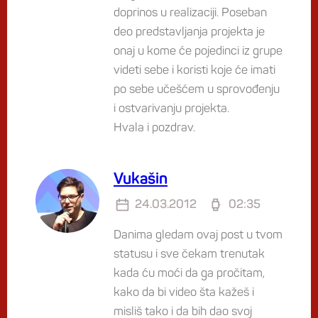
doprinos u realizaciji. Poseban
deo predstavljanja projekta je
onaj u kome će pojedinci iz grupe
videti sebe i koristi koje će imati
po sebe učešćem u sprovođenju
i ostvarivanju projekta.
Hvala i pozdrav.
Vukašin
24.03.2012
02:35
Danima gledam ovaj post u tvom
statusu i sve čekam trenutak
kada ću moći da ga pročitam,
kako da bi video šta kažeš i
misliš tako i da bih dao svoj