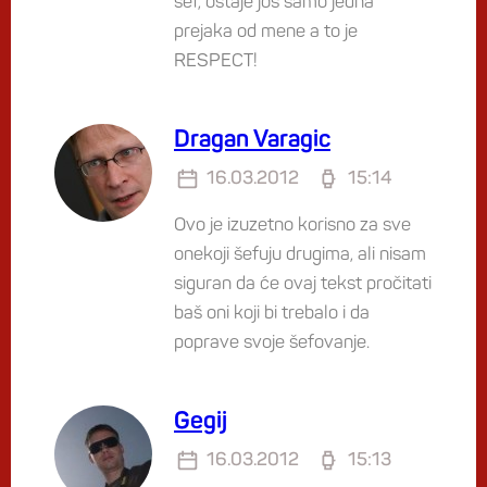
šef, ostaje jos samo jedna
prejaka od mene a to je
RESPECT!
Dragan Varagic
16.03.2012
15:14
Ovo je izuzetno korisno za sve
onekoji šefuju drugima, ali nisam
siguran da će ovaj tekst pročitati
baš oni koji bi trebalo i da
poprave svoje šefovanje.
Gegij
16.03.2012
15:13