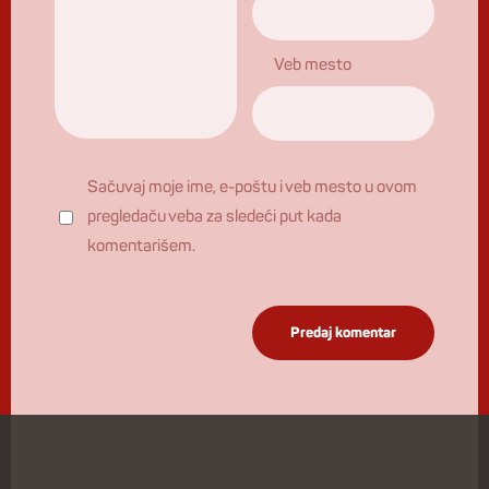
Veb mesto
Sačuvaj moje ime, e-poštu i veb mesto u ovom
pregledaču veba za sledeći put kada
komentarišem.