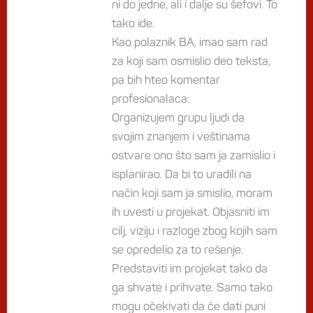
ni do jedne, ali i dalje su šefovi. To
tako ide.
Kao polaznik BA, imao sam rad
za koji sam osmislio deo teksta,
pa bih hteo komentar
profesionalaca:
Organizujem grupu ljudi da
svojim znanjem i veštinama
ostvare ono što sam ja zamislio i
isplanirao. Da bi to uradili na
način koji sam ja smislio, moram
ih uvesti u projekat. Objasniti im
cilj, viziju i razloge zbog kojih sam
se opredelio za to rešenje.
Predstaviti im projekat tako da
ga shvate i prihvate. Samo tako
mogu očekivati da će dati puni