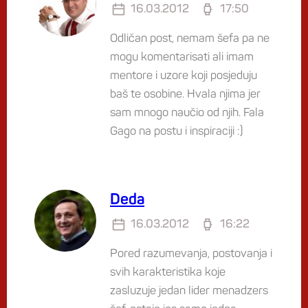
16.03.2012
17:50
Odličan post, nemam šefa pa ne
mogu komentarisati ali imam
mentore i uzore koji posjeduju
baš te osobine. Hvala njima jer
sam mnogo naučio od njih. Fala
Gago na postu i inspiraciji :)
Deda
16.03.2012
16:22
Pored razumevanja, postovanja i
svih karakteristika koje
zasluzuje jedan lider menadzers