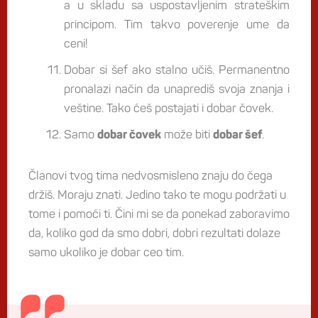
a u skladu sa uspostavljenim strateškim
principom. Tim takvo poverenje ume da
ceni!
Dobar si šef ako stalno učiš. Permanentno
pronalazi način da unaprediš svoja znanja i
veštine. Tako ćeš postajati i dobar čovek.
Samo
može biti
.
dobar čovek
dobar šef
Članovi tvog tima nedvosmisleno znaju do čega
držiš. Moraju znati. Jedino tako te mogu podržati u
tome i pomoći ti. Čini mi se da ponekad zaboravimo
da, koliko god da smo dobri, dobri rezultati dolaze
samo ukoliko je dobar ceo tim.