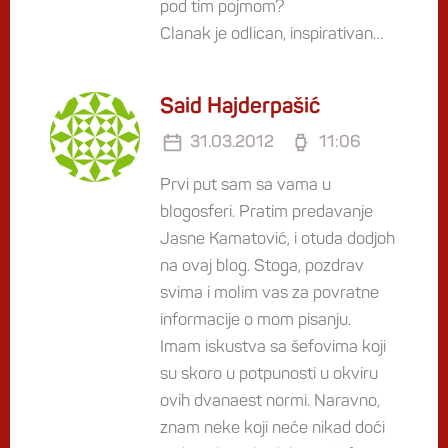
pod tim pojmom?
Clanak je odlican, inspirativan…
Said Hajderpašić
31.03.2012
11:06
Prvi put sam sa vama u
blogosferi. Pratim predavanje
Jasne Kamatović, i otuda dodjoh
na ovaj blog. Stoga, pozdrav
svima i molim vas za povratne
informacije o mom pisanju.
Imam iskustva sa šefovima koji
su skoro u potpunosti u okviru
ovih dvanaest normi. Naravno,
znam neke koji neće nikad doći