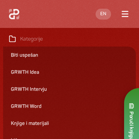
EN
O meni
Kategorije
Blog
Biti uspešan
Nastupi
GRWTH Idea
Knjige
Ponuda
GRWTH Intervju
Kontakt
GRWTH Word
Poruči knjigu
Knjige i materijali