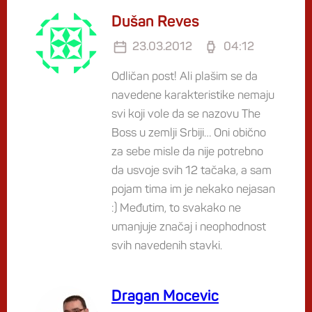
Dušan Reves
23.03.2012
04:12
Odličan post! Ali plašim se da
navedene karakteristike nemaju
svi koji vole da se nazovu The
Boss u zemlji Srbiji… Oni obično
za sebe misle da nije potrebno
da usvoje svih 12 tačaka, a sam
pojam tima im je nekako nejasan
:) Međutim, to svakako ne
umanjuje značaj i neophodnost
svih navedenih stavki.
Dragan Mocevic