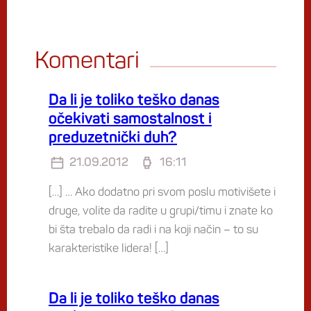
Komentari
Da li je toliko teško danas
očekivati samostalnost i
preduzetnički duh?
21.09.2012
16:11
[…] … Ako dodatno pri svom poslu motivišete i
druge, volite da radite u grupi/timu i znate ko
bi šta trebalo da radi i na koji način – to su
karakteristike lidera! […]
Da li je toliko teško danas