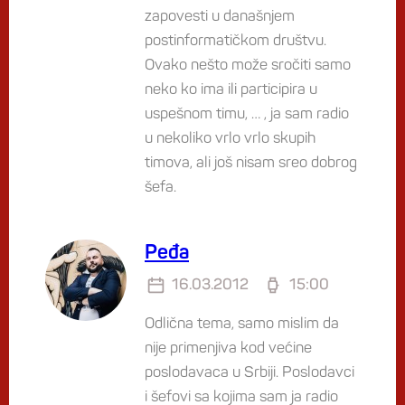
zapovesti u današnjem
postinformatičkom društvu.
Ovako nešto može sročiti samo
neko ko ima ili participira u
uspešnom timu, … , ja sam radio
u nekoliko vrlo vrlo skupih
timova, ali još nisam sreo dobrog
šefa.
Peđa
16.03.2012
15:00
Odlična tema, samo mislim da
nije primenjiva kod većine
poslodavaca u Srbiji. Poslodavci
i šefovi sa kojima sam ja radio