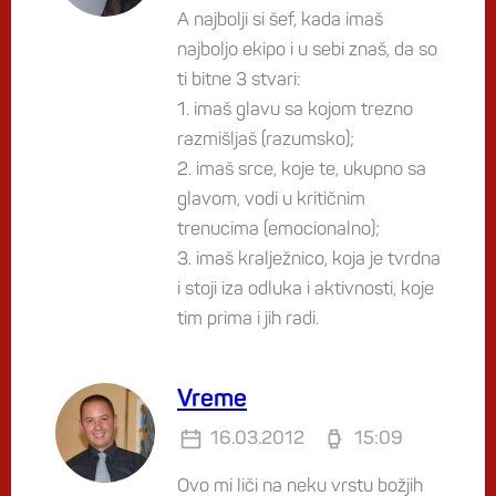
A najbolji si šef, kada imaš
najboljo ekipo i u sebi znaš, da so
ti bitne 3 stvari:
1. imaš glavu sa kojom trezno
razmišljaš (razumsko);
2. imaš srce, koje te, ukupno sa
glavom, vodi u kritičnim
trenucima (emocionalno);
3. imaš kralježnico, koja je tvrdna
i stoji iza odluka i aktivnosti, koje
tim prima i jih radi.
Vreme
16.03.2012
15:09
Ovo mi liči na neku vrstu božjih