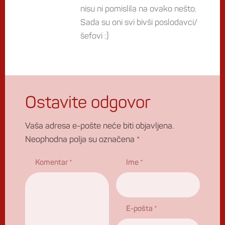
nisu ni pomislila na ovako nešto.
Sada su oni svi bivši poslodavci/
šefovi :)
Ostavite odgovor
Vaša adresa e-pošte neće biti objavljena.
Neophodna polja su označena
*
Komentar
*
Ime
*
E-pošta
*