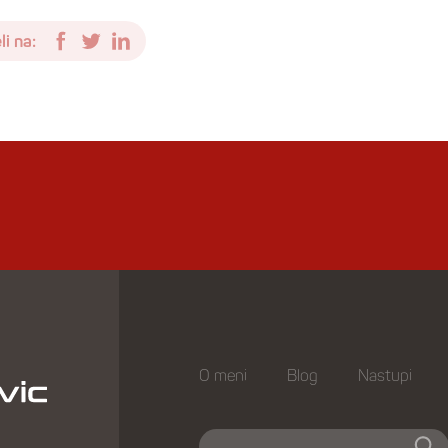
i na:
O meni
Blog
Nastupi