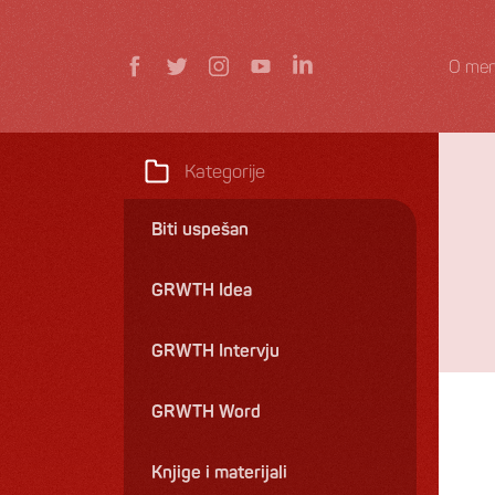
O men
Kategorije
Biti uspešan
GRWTH Idea
GRWTH Intervju
GRWTH Word
Knjige i materijali