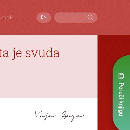
Kontakt
EN
ta je svuda
Poruči knjigu