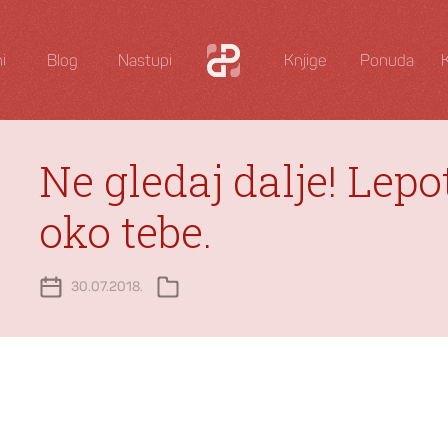
i
Blog
Nastupi
Knjige
Ponuda
Ne gledaj dalje! Lepo
oko tebe.
30.07.2018.