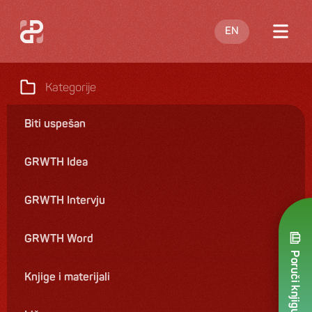
EN
O meni
Kategorije
Blog
Biti uspešan
Nastupi
GRWTH Idea
Knjige
Ponuda
GRWTH Intervju
Kontakt
GRWTH Word
Poruči knjigu
Knjige i materijali