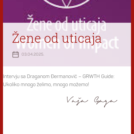
Žene od uticaja
03.04.2025.
Intervju sa Draganom Đermanović – GRWTH Guide:
Ukoliko mnogo želimo, mnogo možemo!