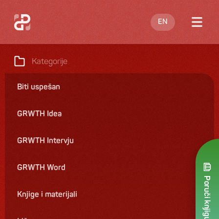
EN
O meni
Kategorije
Blog
Biti uspešan
Nastupi
GRWTH Idea
Knjige
Ponuda
GRWTH Intervju
Kontakt
GRWTH Word
Poruči knjigu
Knjige i materijali