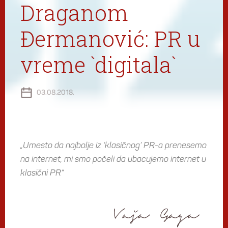
Draganom
Đermanović: PR u
vreme `digitala`
03.08.2018.
„Umesto da najbolje iz ’klasičnog’ PR-a prenesemo
na internet, mi smo počeli da ubacujemo internet u
klasični PR“