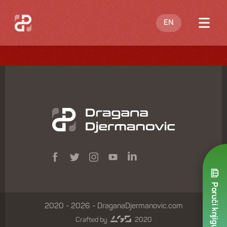
EN
O meni
Blog
Nastupi
Knjige
Ponuda
Kontakt
Poruči knjigu
2020 - 2026 - DraganaDjermanovic.com
Crafted by
2020