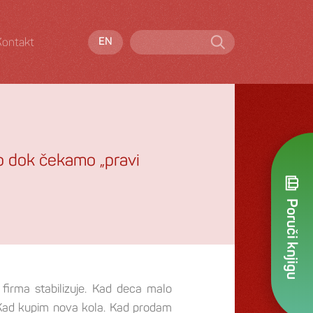
Kontakt
EN
mo dok čekamo „pravi
Poruči knjigu
firma stabilizuje. Kad deca malo
 Kad kupim nova kola. Kad prodam