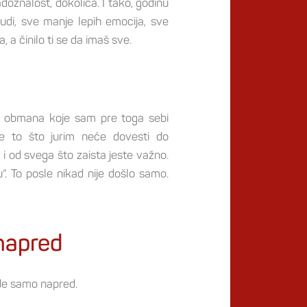
radoznalost, dokolica. I tako, godinu
udi, sve manje lepih emocija, sve
 a činilo ti se da imaš sve.
ih obmana koje sam pre toga sebi
e to što jurim neće dovesti do
 od svega što zaista jeste važno.
“. To posle nikad nije došlo samo.
 napred
 ide samo napred.