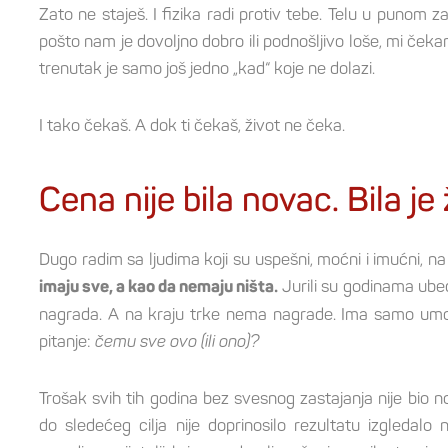
Zato ne staješ. I fizika radi protiv tebe. Telu u punom za
pošto nam je dovoljno dobro ili podnošljivo loše, mi čeka
trenutak je samo još jedno „kad“ koje ne dolazi.
I tako čekaš. A dok ti čekaš, život ne čeka.
Cena nije bila novac. Bila je 
Dugo radim sa ljudima koji su uspešni, moćni i imućni, na 
Jurili su godinama ubeđ
imaju sve, a kao da nemaju ništa.
nagrada. A na kraju trke nema nagrade. Ima samo umora 
pitanje:
čemu sve ovo (ili ono)?
Trošak svih tih godina bez svesnog zastajanja nije bio n
do sledećeg cilja nije doprinosilo rezultatu izgledal