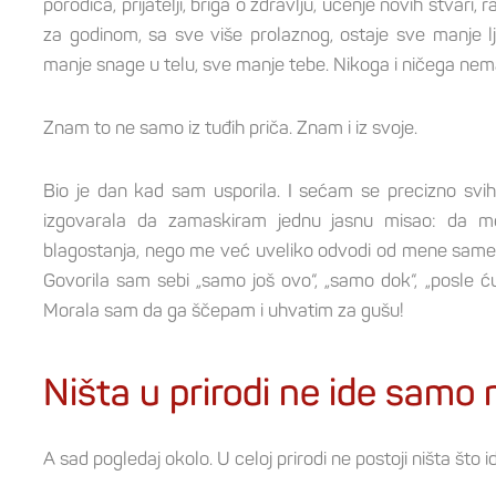
porodica, prijatelji, briga o zdravlju, učenje novih stvari, 
za godinom, sa sve više prolaznog, ostaje sve manje lj
manje snage u telu, sve manje tebe. Nikoga i ničega nema,
Znam to ne samo iz tuđih priča. Znam i iz svoje.
Bio je dan kad sam usporila. I sećam se precizno sv
izgovarala da zamaskiram jednu jasnu misao: da m
blagostanja, nego me već uveliko odvodi od mene same i
Govorila sam sebi „samo još ovo“, „samo dok“, „posle ću
Morala sam da ga ščepam i uhvatim za gušu!
Ništa u prirodi ne ide samo
A sad pogledaj okolo. U celoj prirodi ne postoji ništa što