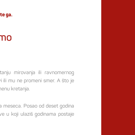
te ga.
emo
tanju mirovanja ili ravnomernog
i ili mu ne promeni smer. A što je
menu kretanja.
a meseca. Posao od deset godina
e u koji ulaziš godinama postaje