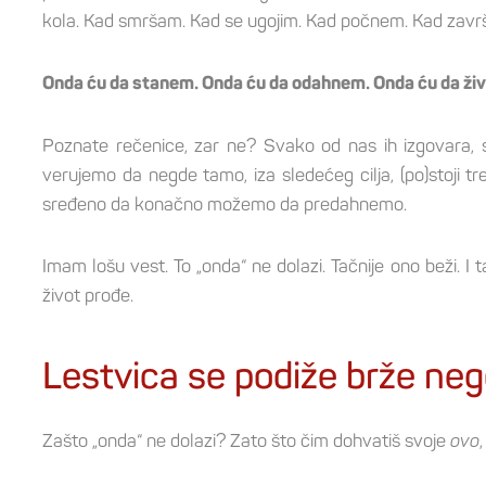
kola. Kad smršam. Kad se ugojim. Kad počnem. Kad završ
Onda ću da stanem. Onda ću da odahnem. Onda ću da živ
Poznate rečenice, zar ne? Svako od nas ih izgovara
verujemo da negde tamo, iza sledećeg cilja, (po)stoji t
sređeno da konačno možemo da predahnemo.
Imam lošu vest. To „onda“ ne dolazi. Tačnije ono beži. I 
život prođe.
Lestvica se podiže brže neg
Zašto „onda“ ne dolazi? Zato što čim dohvatiš svoje
ovo