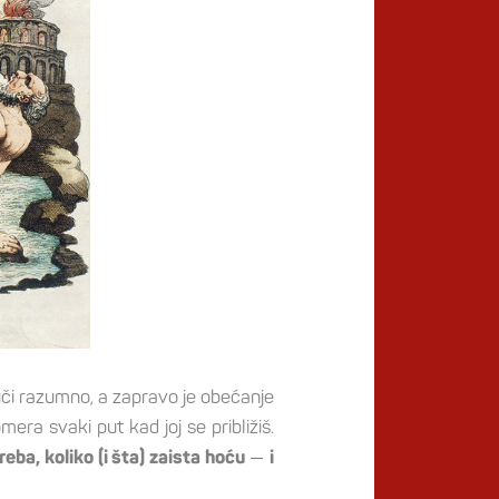
či razumno, a zapravo je obećanje
era svaki put kad joj se približiš.
—
reba, koliko (i šta) zaista hoću
i