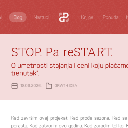
i
Blog
Nastupi
Knjige
Ponuda
STOP. Pa reSTART.
O umetnosti stajanja i ceni koju plaća
trenutak".
18.06.2026.
GRWTH IDEA
Kad završim ovaj projekat. Kad prođe sezona. Kad se 
porastu. Kad zatvorim ovu godinu. Kad zaradim toliko.