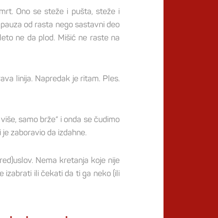
mrt. Ono se steže i pušta, steže i
 pauza od rasta nego sastavni deo
 leto ne da plod. Mišić ne raste na
va linija. Napredak je ritam. Ples.
o više, samo brže“ i onda se čudimo
i je zaboravio da izdahne.
red)uslov. Nema kretanja koje nije
zabrati ili čekati da ti ga neko (ili