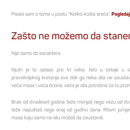
Pisala sam o tome u postu “Koliko košta sreća”.
Pogledaj
Zašto ne možemo da stan
Nije samo do karaktera.
Njutn je to opisao pre tri veka: telo u ostaje u s
pravolinijskog kretanja sve dok ga neka sila ne zaustav
veća masa i veća brzina, veća je sila potrebna za tu pro
Brak od dvadeset godina teže menjaš nego vezu od dv
teže napuštaš nego onaj od godinu dana. Ritam jurnjav
masa koju samo na silu možeš da zaustaviš.