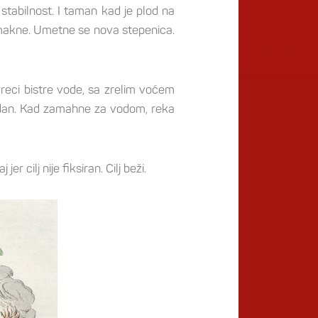
 stabilnost. I taman kad je plod na
izmakne. Umetne se nova stepenica.
 reci bistre vode, sa zrelim voćem
edan. Kad zamahne za vodom, reka
 cilj nije fiksiran. Cilj beži.