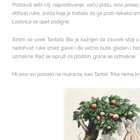
Postaviš sebi cilj: napredovanje, veću platu, novi posao,
dohvat ruke, sreća koja je trebalo da ga prati nekako 
Lestvica se opet podigne.
Setim se uvek Tantala. Bio je kažnjen da zauvek stoji u
nadohvat ruke iznad glave i da večno bude gladan i ž
uzmakne. Kad se ispruži za plodom, grana se odmakne.
Mi smo svi pomalo na mukama, kao Tantal. Trka nema kraj jer