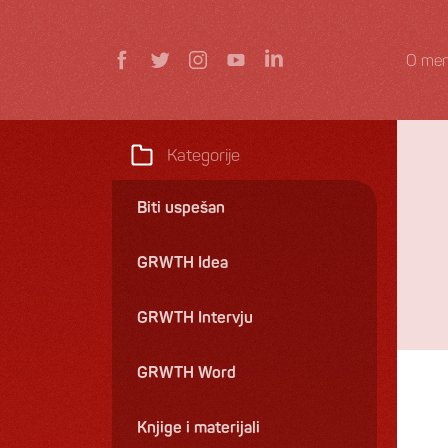
O men
Kategorije
Biti uspešan
GRWTH Idea
GRWTH Intervju
GRWTH Word
Knjige i materijali