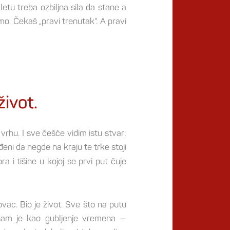
letu treba ozbiljna sila da stane a
mo. Čekaš „pravi trenutak“. A pravi
život.
vrhu. I sve češće vidim istu stvar:
eni da negde na kraju te trke stoji
i tišine u kojoj se prvi put čuje
ovac. Bio je život. Sve što na putu
o nam je kao gubljenje vremena —