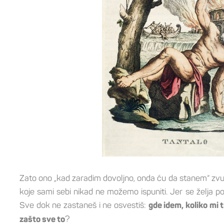
Zato ono „kad zaradim dovoljno, onda ću da stanem“ zvu
koje sami sebi nikad ne možemo ispuniti. Jer se želja pom
Sve dok ne zastaneš i ne osvestiš:
gde idem, koliko mi t
?
zašto sve to