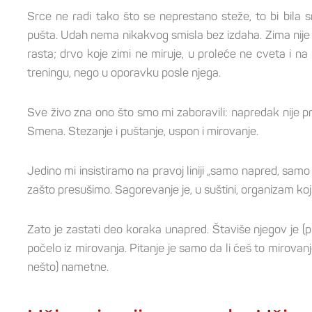
Srce ne radi tako što se neprestano steže, to bi bila s
pušta. Udah nema nikakvog smisla bez izdaha. Zima nije
rasta; drvo koje zimi ne miruje, u proleće ne cveta i na
treningu, nego u oporavku posle njega.
Sve živo zna ono što smo mi zaboravili: napredak nije pra
Smena. Stezanje i puštanje, uspon i mirovanje.
Jedino mi insistiramo na pravoj liniji „samo napred, sam
zašto presušimo. Sagorevanje je, u suštini, organizam koj
Zato je zastati deo koraka unapred. Štaviše njegov je (p
počelo iz mirovanja. Pitanje je samo da li ćeš to mirovanje i
nešto) nametne.