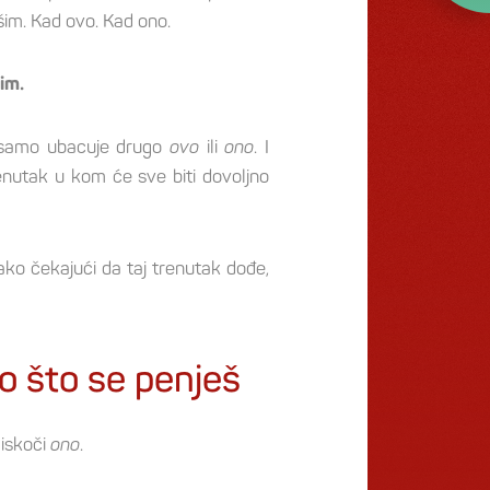
im. Kad ovo. Kad ono.
im.
, samo ubacuje drugo
ovo
ili
ono
. I
renutak u kom će sve biti dovoljno
tako čekajući da taj trenutak dođe,
o što se penješ
, iskoči
ono
.