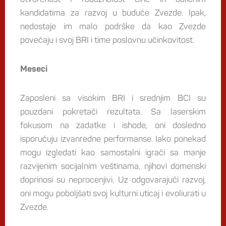
kandidatima za razvoj u buduće Zvezde. Ipak,
nedostaje im malo podrške da kao Zvezde
povećaju i svoj BRI i time poslovnu učinkovitost.
Meseci
Zaposleni sa visokim BRI i srednjim BCI su
pouzdani pokretači rezultata. Sa laserskim
fokusom na zadatke i ishode, oni dosledno
isporučuju izvanredne performanse. Iako ponekad
mogu izgledati kao samostalni igrači sa manje
razvijenim socijalnim veštinama, njihovi domenski
doprinosi su neprocenjivi. Uz odgovarajući razvoj,
oni mogu poboljšati svoj kulturni uticaj i evoliurati u
Zvezde.