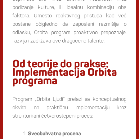
podizanje kulture, ili idealnu kombinaciju oba
faktora. Umesto reaktivnog pristupa kad već
postane očigledno da zaposleni razmišlja o
odlasku, Orbita program proaktivno prepoznaje,
razvija i zadržava ove dragocene talente.
Od teorije do prakse:
Implementacija Orbita
programa
Program „Orbita Ljudi“ prelazi sa konceptualnog
okvira na praktičnu implementaciju kroz
strukturirani četvorostepeni proces:
Sveobuhvatna procena