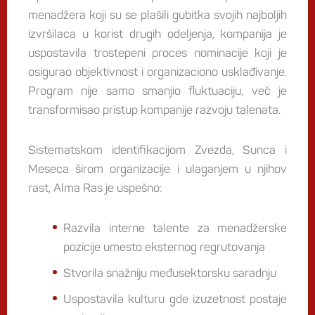
menadžera koji su se plašili gubitka svojih najboljih
izvršilaca u korist drugih odeljenja, kompanija je
uspostavila trostepeni proces nominacije koji je
osigurao objektivnost i organizaciono usklađivanje.
Program nije samo smanjio fluktuaciju, već je
transformisao pristup kompanije razvoju talenata.
Sistematskom identifikacijom Zvezda, Sunca i
Meseca širom organizacije i ulaganjem u njihov
rast, Alma Ras je uspešno:
Razvila interne talente za menadžerske
pozicije umesto eksternog regrutovanja
Stvorila snažniju međusektorsku saradnju
Uspostavila kulturu gde izuzetnost postaje