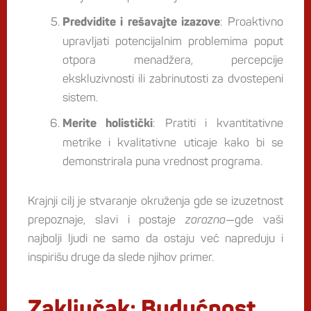
: Proaktivno
Predvidite i rešavajte izazove
upravljati potencijalnim problemima poput
otpora menadžera, percepcije
ekskluzivnosti ili zabrinutosti za dvostepeni
sistem.
: Pratiti i kvantitativne
Merite holistički
metrike i kvalitativne uticaje kako bi se
demonstrirala puna vrednost programa.
Krajnji cilj je stvaranje okruženja gde se izuzetnost
prepoznaje, slavi i postaje
zarazna
—gde vaši
najbolji ljudi ne samo da ostaju već napreduju i
inspirišu druge da slede njihov primer.
Zaključak: Budućnost