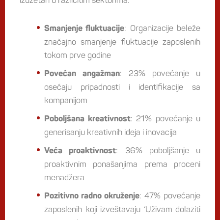
izuzetan u različitim sektorima:
: Organizacije beleže
Smanjenje fluktuacije
značajno smanjenje fluktuacije zaposlenih
tokom prve godine
: 23% povećanje u
Povećan angažman
osećaju pripadnosti i identifikacije sa
kompanijom
: 21% povećanje u
Poboljšana kreativnost
generisanju kreativnih ideja i inovacija
: 36% poboljšanje u
Veća proaktivnost
proaktivnim ponašanjima prema proceni
menadžera
: 47% povećanje
Pozitivno radno okruženje
zaposlenih koji izveštavaju ‘Uživam dolaziti