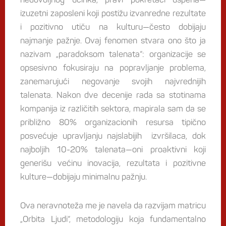
izuzetni zaposleni koji postižu izvanredne rezultate
i pozitivno utiču na kulturu—često dobijaju
najmanje pažnje. Ovaj fenomen stvara ono što ja
nazivam „paradoksom talenata“: organizacije se
opsesivno fokusiraju na popravljanje problema,
zanemarujući negovanje svojih najvrednijih
talenata. Nakon dve decenije rada sa stotinama
kompanija iz različitih sektora, mapirala sam da se
približno 80% organizacionih resursa tipično
posvećuje upravljanju najslabijih izvršilaca, dok
najboljih 10-20% talenata—oni proaktivni koji
generišu većinu inovacija, rezultata i pozitivne
kulture—dobijaju minimalnu pažnju.
Ova neravnoteža me je navela da razvijam matricu
„Orbita Ljudi“, metodologiju koja fundamentalno