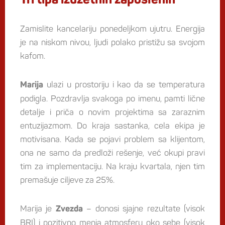
Tri tipa izuzetnih zaposlenih
Zamislite kancelariju ponedeljkom ujutru. Energija
je na niskom nivou, ljudi polako pristižu sa svojom
kafom.
ulazi u prostoriju i kao da se temperatura
Marija
podigla. Pozdravlja svakoga po imenu, pamti lične
detalje i priča o novim projektima sa zaraznim
entuzijazmom. Do kraja sastanka, cela ekipa je
motivisana. Kada se pojavi problem sa klijentom,
ona ne samo da predloži rešenje, već okupi pravi
tim za implementaciju. Na kraju kvartala, njen tim
premašuje ciljeve za 25%.
Marija je
– donosi sjajne rezultate (visok
Zvezda
BRI) i pozitivno menja atmosferu oko sebe (visok