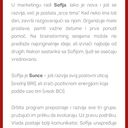
U marketingu radi
. Iako je nova i još se
Sofija
razvija, već je postala „srce tima“. Kad neko ima loš
dan, završi razgovarajući sa njom. Organizuje male
proslave, pamti važne datume i prva ponudi
pomoć. Na brainstorming sesijama možda ne
predlaže najoriginalnije ideje, ali izvlači najbolje od
drugih. Nakon sastanka sa Sofijom, ljudi se osećaju
vrednovano.
Sofija je
– još razvija svoj poslovni uticaj
Sunce
(srednji BRI), ali zrači pozitivnom energijom koja
podiže ceo tim (visok BCI).
Orbita program prepoznaje i razvija sve tri grupe,
pružajući im priliku da evoluiraju. Uz pravu podršku,
Vlada postaje bolji komunikator, Sofija unapređuje