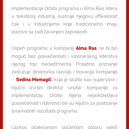
Implementacija Orbita programa u Alma Ras, lidera
u tekstilnoj industriji, ilustruje njegovu efikasnost
čak i u industrijama koje tradicionalno imaju
izazove sa zadržavanjem zaposlenih.
Uspeh programa u kompaniji
ne bi bio
Alma Ras
moguć bez posvećenosti i vizionarskog liderstva
njenog top menadžmenta. Posebno priznanje
zaslužuje direktorka razvoja i inovacija kompanije
–
, koja je služila kao supervizor i
Sedina Memagić
ključni izvršni direktor unutar kompanije za
implementaciju Orbite. Njena nepokolebljiva
posvećenost i liderstvo bili su ključni za postizanje
izvanrednih rezultata programa.
Uprkos očekivanom početnom otporu nekih