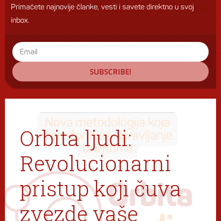
Primaćete najnovije članke, vesti i savete direktno u svoj
inbox.
SUBSCRIBE!
Orbita ljudi:
Revolucionarni
pristup koji čuva
zvezde vaše