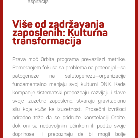
aspiracija
Više od zadržavanja
zaposlenih: Kulturna
transformacija
Prava moć Orbita programa prevazilazi metrike.
Pomeranjem fokusa sa problema na potencijal—sa
patogeneze na salutogenezu—organizacije
fundamentalno menjaju svoj kulturni DNK. Kada
kompanije sistematski prepoznaju, razvijaju i slave
svoje izuzetne zaposlene, stvaraju gravitacionu
silu koja
vuče
ka izuzetnosti. Prosečni izvršioci
prirodno teže da se pridruže konstelaciji Orbite,
dok oni sa nedovoljnim učinkom ili podižu svoje
doprinose ili prepoznaju da bi mogli bolje