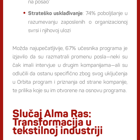
na posao’
: 74% poboljšanje u
Strateško usklađivanje
razumevanju zaposlenih o organizacionoj
svrsi i njihovoj ulozi
Možda najupečatljivije, 67% učesnika programa je
izjavilo da su razmatrali promenu posla—neki su
čak imali intervjue u drugim kompanijama—ali su
odlučili da ostanu specifično zbog svog uključenja
u Orbita program i priznanja od strane kompanije,
te prilika koje su im otvorene na osnovu programa.
Slučaj Alma Ras:
Transformacija u
tekstilnoj industriji