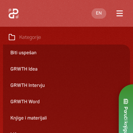
EN
O meni
Kategorije
Blog
Biti uspešan
Nastupi
GRWTH Idea
Knjige
Ponuda
GRWTH Intervju
Kontakt
GRWTH Word
Poruči knjigu
Knjige i materijali