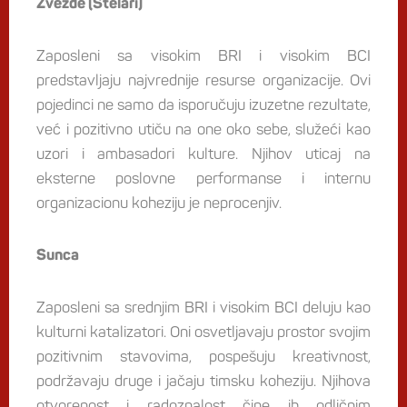
Zvezde (Stelari)
Zaposleni sa visokim BRI i visokim BCI
predstavljaju najvrednije resurse organizacije. Ovi
pojedinci ne samo da isporučuju izuzetne rezultate,
već i pozitivno utiču na one oko sebe, služeći kao
uzori i ambasadori kulture. Njihov uticaj na
eksterne poslovne performanse i internu
organizacionu koheziju je neprocenjiv.
Sunca
Zaposleni sa srednjim BRI i visokim BCI deluju kao
kulturni katalizatori. Oni osvetljavaju prostor svojim
pozitivnim stavovima, pospešuju kreativnost,
podržavaju druge i jačaju timsku koheziju. Njihova
otvorenost i radoznalost čine ih odličnim