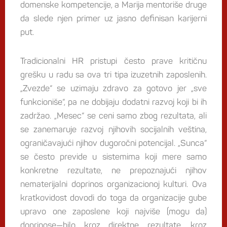
domenske kompetencije, a Marija mentoriše druge
da slede njen primer uz jasno definisan karijerni
put.
Tradicionalni HR pristupi često prave kritičnu
grešku u radu sa ova tri tipa izuzetnih zaposlenih.
„Zvezde“ se uzimaju zdravo za gotovo jer „sve
funkcioniše“, pa ne dobijaju dodatni razvoj koji bi ih
zadržao. „Mesec“ se ceni samo zbog rezultata, ali
se zanemaruje razvoj njihovih socijalnih veština,
ograničavajući njihov dugoročni potencijal. „Sunca“
se često previde u sistemima koji mere samo
konkretne rezultate, ne prepoznajući njihov
nematerijalni doprinos organizacionoj kulturi. Ova
kratkovidost dovodi do toga da organizacije gube
upravo one zaposlene koji najviše (mogu da)
doprinose—bilo kroz direktne rezultate, kroz