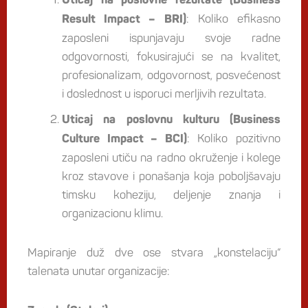
Uticaj na poslovne rezultate (Business
: Koliko efikasno
Result Impact – BRI)
zaposleni ispunjavaju svoje radne
odgovornosti, fokusirajući se na kvalitet,
profesionalizam, odgovornost, posvećenost
i doslednost u isporuci merljivih rezultata.
Uticaj na poslovnu kulturu (Business
: Koliko pozitivno
Culture Impact – BCI)
zaposleni utiču na radno okruženje i kolege
kroz stavove i ponašanja koja poboljšavaju
timsku koheziju, deljenje znanja i
organizacionu klimu.
Mapiranje duž dve ose stvara „konstelaciju“
talenata unutar organizacije: