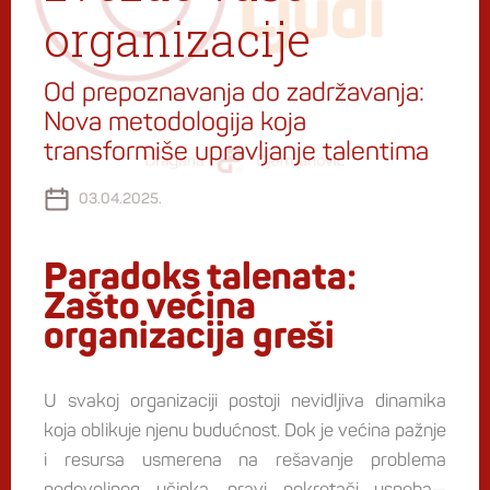
organizacije
Od prepoznavanja do zadržavanja:
Nova metodologija koja
transformiše upravljanje talentima
03.04.2025.
Paradoks talenata:
Zašto većina
organizacija greši
U svakoj organizaciji postoji nevidljiva dinamika
koja oblikuje njenu budućnost. Dok je većina pažnje
i resursa usmerena na rešavanje problema
nedovoljnog učinka, pravi pokretači uspeha—