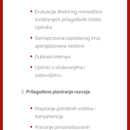
Evaluacija direktnog menadžera
korišćenjem prilagođenih Orbita
Upitnika
Samoprocena zaposlenog kroz
specijalizovane testove
Dubinski intervjui
Upitnici o očekivanjima i
zadovoljstvu
Prilagođeno planiranje razvoja
Mapiranje potrebnih veština i
kompetencija
Kreiranje personalizovanih