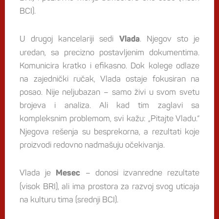
BCI).
U drugoj kancelariji sedi
. Njegov sto je
Vlada
uredan, sa precizno postavljenim dokumentima.
Komunicira kratko i efikasno. Dok kolege odlaze
na zajednički ručak, Vlada ostaje fokusiran na
posao. Nije neljubazan – samo živi u svom svetu
brojeva i analiza. Ali kad tim zaglavi sa
kompleksnim problemom, svi kažu: „Pitajte Vladu.“
Njegova rešenja su besprekorna, a rezultati koje
proizvodi redovno nadmašuju očekivanja.
Vlada je
– donosi izvanredne rezultate
Mesec
(visok BRI), ali ima prostora za razvoj svog uticaja
na kulturu tima (srednji BCI).