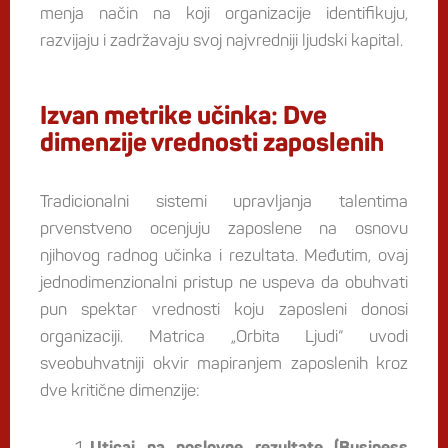
menja način na koji organizacije identifikuju,
razvijaju i zadržavaju svoj najvredniji ljudski kapital.
Izvan metrike učinka: Dve
dimenzije vrednosti zaposlenih
Tradicionalni sistemi upravljanja talentima
prvenstveno ocenjuju zaposlene na osnovu
njihovog radnog učinka i rezultata. Međutim, ovaj
jednodimenzionalni pristup ne uspeva da obuhvati
pun spektar vrednosti koju zaposleni donosi
organizaciji. Matrica „Orbita Ljudi“ uvodi
sveobuhvatniji okvir mapiranjem zaposlenih kroz
dve kritične dimenzije: