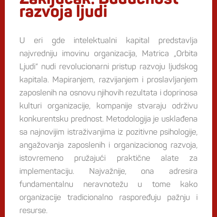
razvoja ljudi
U eri gde intelektualni kapital predstavlja
najvredniju imovinu organizacija, Matrica „Orbita
Ljudi“ nudi revolucionarni pristup razvoju ljudskog
kapitala. Mapiranjem, razvijanjem i proslavljanjem
zaposlenih na osnovu njihovih rezultata i doprinosa
kulturi organizacije, kompanije stvaraju održivu
konkurentsku prednost. Metodologija je usklađena
sa najnovijim istraživanjima iz pozitivne psihologije,
angažovanja zaposlenih i organizacionog razvoja,
istovremeno pružajući praktične alate za
implementaciju. Najvažnije, ona adresira
fundamentalnu neravnotežu u tome kako
organizacije tradicionalno raspoređuju pažnju i
resurse.