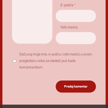
E-pošta
*
Veb mesto
Sačuvaj moje ime, e-poštu i veb mesto u ovom
pregledaču veba za sledeći put kada
komentarišem.