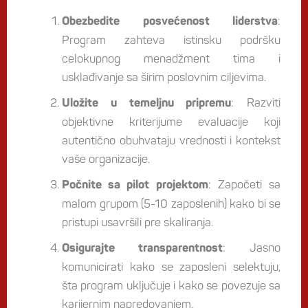
:
Obezbedite posvećenost liderstva
Program zahteva istinsku podršku
celokupnog menadžment tima i
usklađivanje sa širim poslovnim ciljevima.
: Razviti
Uložite u temeljnu pripremu
objektivne kriterijume evaluacije koji
autentično obuhvataju vrednosti i kontekst
vaše organizacije.
: Započeti sa
Počnite sa pilot projektom
malom grupom (5-10 zaposlenih) kako bi se
pristupi usavršili pre skaliranja.
: Jasno
Osigurajte transparentnost
komunicirati kako se zaposleni selektuju,
šta program uključuje i kako se povezuje sa
karijernim napredovanjem.