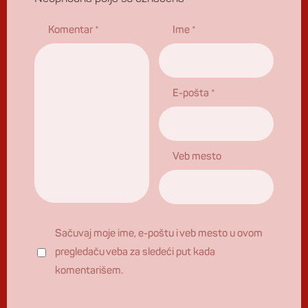
Komentar
*
Ime
*
E-pošta
*
Veb mesto
Sačuvaj moje ime, e-poštu i veb mesto u ovom
pregledaču veba za sledeći put kada
komentarišem.