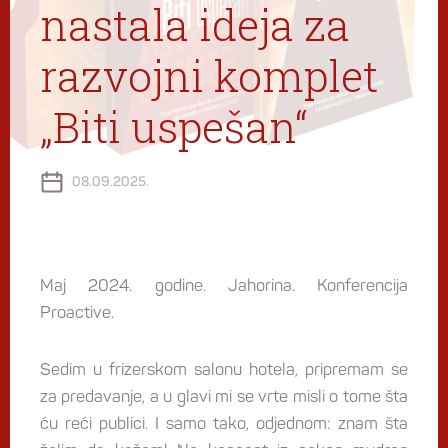
nastala ideja za
razvojni komplet
„Biti uspešan“
08.09.2025.
Maj 2024. godine. Jahorina. Konferencija
Proactive.
Sedim u frizerskom salonu hotela, pripremam se
za predavanje, a u glavi mi se vrte misli o tome šta
ću reći publici. I samo tako, odjednom: znam šta