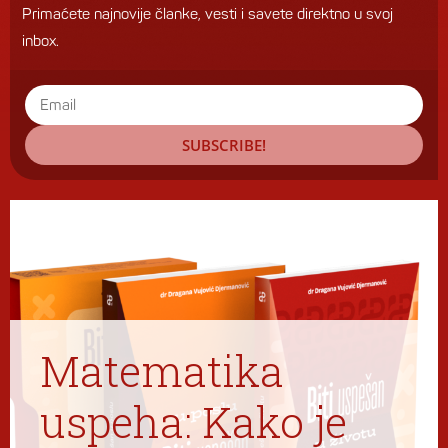
Primaćete najnovije članke, vesti i savete direktno u svoj
inbox.
SUBSCRIBE!
Matematika
uspeha: Kako je