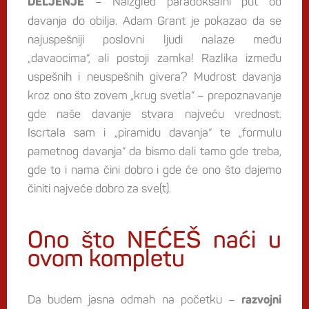
– Naizgled paradoksalni put od
DELJENJE
davanja do obilja. Adam Grant je pokazao da se
najuspešniji poslovni ljudi nalaze među
„davaocima“, ali postoji zamka! Razlika između
uspešnih i neuspešnih givera? Mudrost davanja
kroz ono što zovem „krug svetla“ – prepoznavanje
gde naše davanje stvara najveću vrednost.
Iscrtala sam i „piramidu davanja“ te „formulu
pametnog davanja“ da bismo dali tamo gde treba,
gde to i nama čini dobro i gde će ono što dajemo
činiti najveće dobro za sve(t).
Ono što NEĆEŠ naći u
ovom kompletu
Da budem jasna odmah na početku –
razvojni