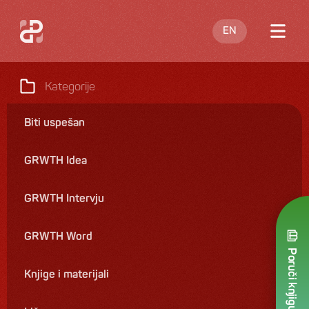
EN
O meni
Kategorije
Blog
Biti uspešan
Nastupi
GRWTH Idea
Knjige
Ponuda
GRWTH Intervju
Kontakt
GRWTH Word
Poruči knjigu
Knjige i materijali