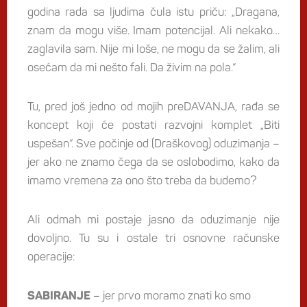
godina rada sa ljudima čula istu priču: „Dragana,
znam da mogu više. Imam potencijal. Ali nekako…
zaglavila sam. Nije mi loše, ne mogu da se žalim, ali
osećam da mi nešto fali. Da živim na pola.“
Tu, pred još jedno od mojih preDAVANJA, rađa se
koncept koji će postati razvojni komplet „Biti
uspešan“. Sve počinje od (Draškovog) oduzimanja –
jer ako ne znamo čega da se oslobodimo, kako da
imamo vremena za ono što treba da budemo?
Ali odmah mi postaje jasno da oduzimanje nije
dovoljno. Tu su i ostale tri osnovne računske
operacije:
– jer prvo moramo znati ko smo
SABIRANJE