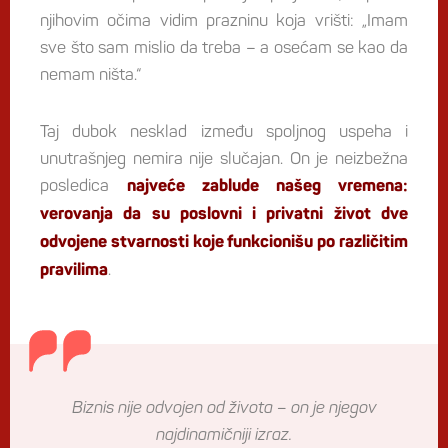
njihovim očima vidim prazninu koja vrišti: „Imam
sve što sam mislio da treba – a osećam se kao da
nemam ništa.“
Taj dubok nesklad između spoljnog uspeha i
unutrašnjeg nemira nije slučajan. On je neizbežna
posledica
najveće zablude našeg vremena:
verovanja da su poslovni i privatni život dve
odvojene stvarnosti koje funkcionišu po različitim
.
pravilima
Biznis nije odvojen od života – on je njegov
najdinamičniji izraz.