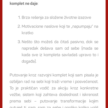
:
komplet ne daje
Brza rešenja za složene životne izazove
Motivacione naslove koji te „napumpaju“ na
kratko
Nešto što možeš da čitaš pasivno, dok se
napredak dešava sam od sebe (mada se
kada sve iz kompleta savladaš upravo to i
događa).
Putovanje kroz razvojni komplet koji sam pisala je
ozbiljan rad na sebi koji traži vreme i posvećenost.
To je praktičan vodič za akciju kroz konkretne
vežbe, sistem koji zahteva doslednost i iskrenost
prema sebi – putovanje transformacije kojim
putuješ ti, sam, sam za sebe i onoliko koliko voliš