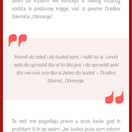
želim da kažem! Ne koncept iz nekog mudrog
vodiča ili poslovne knjige, već iz pesme Draška
Sikimića „Otimanje“.
Moraš da odeš i da budeš sam, i vidiš ko si, i onda
sebi da oprostiš što si to što jesi, i da oprostiš sebi
što nisi sve ono što si želeo da budeš – Draško
Sikimić, Otimanje.
Te reči me pogađaju pravo u srce, kada god ih
pročitam ili ih se setim. Jer koliko puta sam tokom