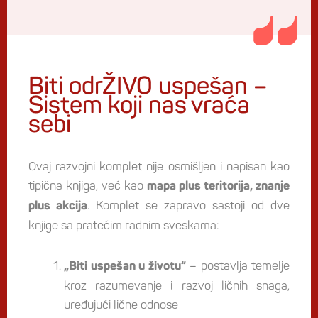
Biti odrŽIVO uspešan –
Sistem koji nas vraća
sebi
Ovaj razvojni komplet nije osmišljen i napisan kao
tipična knjiga, već kao
mapa plus teritorija, znanje
. Komplet se zapravo sastoji od dve
plus akcija
knjige sa pratećim radnim sveskama:
– postavlja temelje
„Biti uspešan u životu“
kroz razumevanje i razvoj ličnih snaga,
uređujući lične odnose