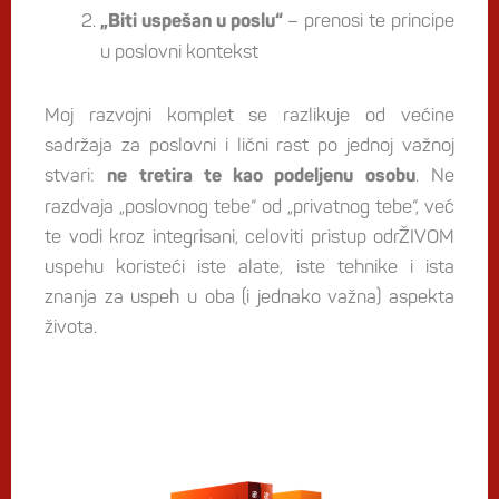
– prenosi te principe
„Biti uspešan u poslu“
u poslovni kontekst
Moj razvojni komplet se razlikuje od većine
sadržaja za poslovni i lični rast po jednoj važnoj
stvari:
. Ne
ne tretira te kao podeljenu osobu
razdvaja „poslovnog tebe“ od „privatnog tebe“, već
te vodi kroz integrisani, celoviti pristup odrŽIVOM
uspehu koristeći iste alate, iste tehnike i ista
znanja za uspeh u oba (i jednako važna) aspekta
života.