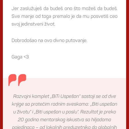
Jer zaslužuješ da budeš ono što možeš da budeš.
Sve manje od toga premalo je da mu posvetiš ceo
svoj jedinstveni život.
Dobrodošao na ovo divno putovanje.
Gaga <3
Razvojni komplet „BiTi Uspešan“ sastoji se od dve
knjige sa pratećim radnim sveskama: „Biti uspešan
u životu“ i „Biti uspešan u poslu“. Rezultat je preko
20 godina mentorskog iskustva sa hiljadama
pojedinaca – od lokalnih preduzetnika do globalnih