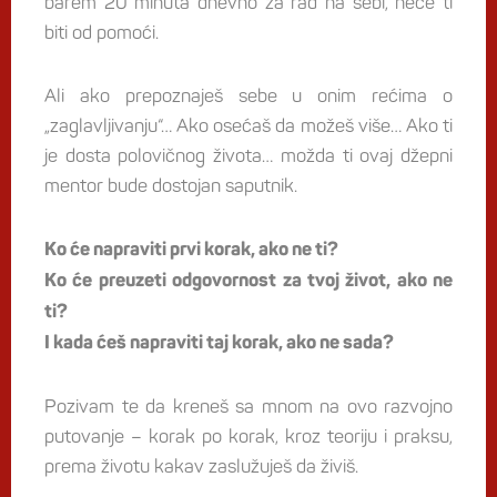
barem 20 minuta dnevno za rad na sebi, neće ti
biti od pomoći.
Ali ako prepoznaješ sebe u onim rećima o
„zaglavljivanju“… Ako osećaš da možeš više… Ako ti
je dosta polovičnog života… možda ti ovaj džepni
mentor bude dostojan saputnik.
Ko će napraviti prvi korak, ako ne ti?
Ko će preuzeti odgovornost za tvoj život, ako ne
ti?
I kada ćeš napraviti taj korak, ako ne sada?
Pozivam te da kreneš sa mnom na ovo razvojno
putovanje – korak po korak, kroz teoriju i praksu,
prema životu kakav zaslužuješ da živiš.