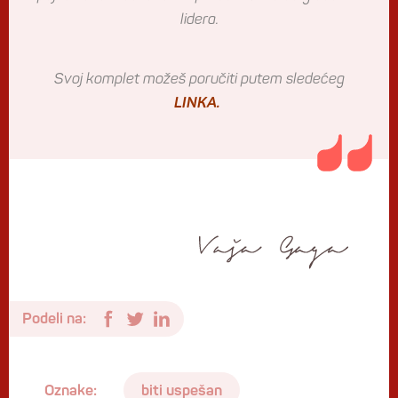
lidera.
Svoj komplet možeš poručiti putem sledećeg
LINKA
.
Podeli na:
Oznake:
biti uspešan