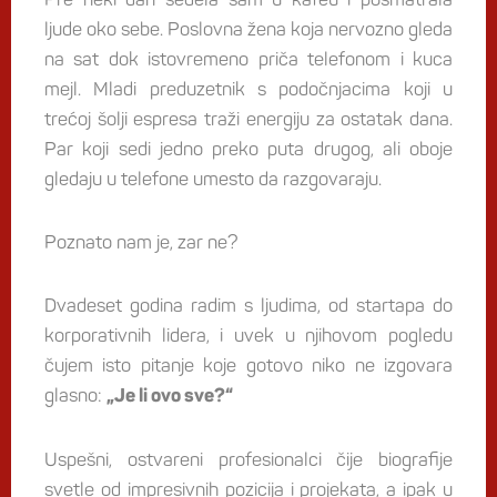
ljude oko sebe. Poslovna žena koja nervozno gleda
na sat dok istovremeno priča telefonom i kuca
mejl. Mladi preduzetnik s podočnjacima koji u
trećoj šolji espresa traži energiju za ostatak dana.
Par koji sedi jedno preko puta drugog, ali oboje
gledaju u telefone umesto da razgovaraju.
Poznato nam je, zar ne?
Dvadeset godina radim s ljudima, od startapa do
korporativnih lidera, i uvek u njihovom pogledu
čujem isto pitanje koje gotovo niko ne izgovara
glasno:
„Je li ovo sve?“
Uspešni, ostvareni profesionalci čije biografije
svetle od impresivnih pozicija i projekata, a ipak u