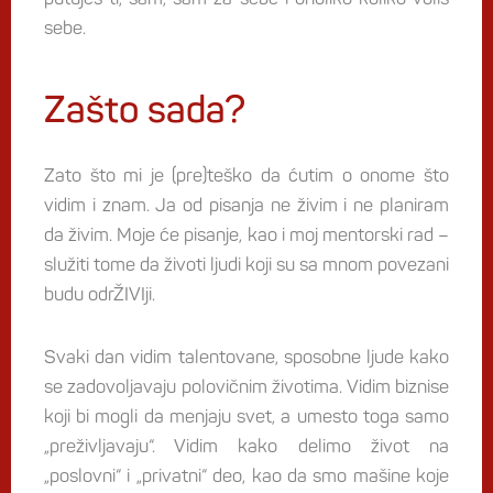
sebe.
Zašto sada?
Zato što mi je (pre)teško da ćutim o onome što
vidim i znam. Ja od pisanja ne živim i ne planiram
da živim. Moje će pisanje, kao i moj mentorski rad –
služiti tome da životi ljudi koji su sa mnom povezani
budu odrŽIVIji.
Svaki dan vidim talentovane, sposobne ljude kako
se zadovoljavaju polovičnim životima. Vidim biznise
koji bi mogli da menjaju svet, a umesto toga samo
„preživljavaju“. Vidim kako delimo život na
„poslovni“ i „privatni“ deo, kao da smo mašine koje