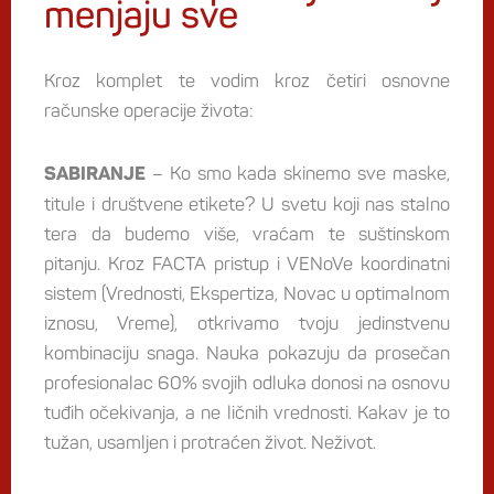
menjaju sve
Kroz komplet te vodim kroz četiri osnovne
računske operacije života:
– Ko smo kada skinemo sve maske,
SABIRANJE
titule i društvene etikete? U svetu koji nas stalno
tera da budemo više, vraćam te suštinskom
pitanju. Kroz FACTA pristup i VENoVe koordinatni
sistem (Vrednosti, Ekspertiza, Novac u optimalnom
iznosu, Vreme), otkrivamo tvoju jedinstvenu
kombinaciju snaga. Nauka pokazuju da prosečan
profesionalac 60% svojih odluka donosi na osnovu
tuđih očekivanja, a ne ličnih vrednosti. Kakav je to
tužan, usamljen i protraćen život. Neživot.