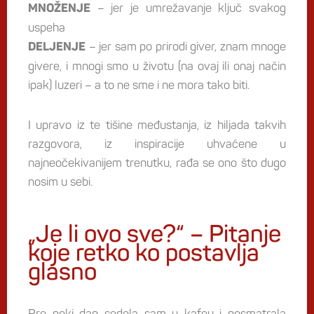
– jer je umrežavanje ključ svakog
MNOŽENJE
uspeha
– jer sam po prirodi giver, znam mnoge
DELJENJE
givere, i mnogi smo u životu (na ovaj ili onaj način
ipak) luzeri – a to ne sme i ne mora tako biti.
I upravo iz te tišine međustanja, iz hiljada takvih
razgovora, iz inspiracije uhvaćene u
najneočekivanijem trenutku, rađa se ono što dugo
nosim u sebi.
„Je li ovo sve?“ – Pitanje
koje retko ko postavlja
glasno
Pre neki dan sedela sam u kafeu i posmatrala