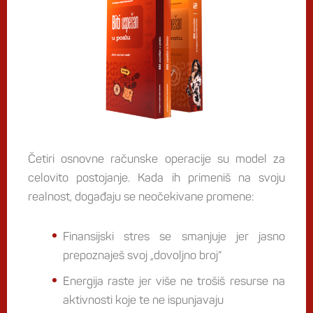
Četiri osnovne računske operacije su model za
celovito postojanje. Kada ih primeniš na svoju
realnost, događaju se neočekivane promene:
Finansijski stres se smanjuje jer jasno
prepoznaješ svoj „dovoljno broj“
Energija raste jer više ne trošiš resurse na
aktivnosti koje te ne ispunjavaju