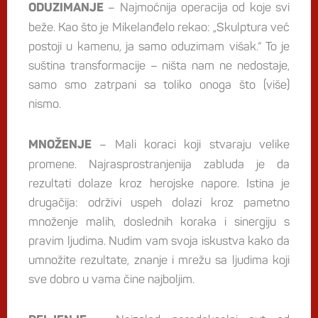
– Najmoćnija operacija od koje svi
ODUZIMANJE
beže. Kao što je Mikelanđelo rekao: „Skulptura već
postoji u kamenu, ja samo oduzimam višak.“ To je
suština transformacije – ništa nam ne nedostaje,
samo smo zatrpani sa toliko onoga što (više)
nismo.
– Mali koraci koji stvaraju velike
MNOŽENJE
promene. Najrasprostranjenija zabluda je da
rezultati dolaze kroz herojske napore. Istina je
drugačija: održivi uspeh dolazi kroz pametno
množenje malih, doslednih koraka i sinergiju s
pravim ljudima. Nudim vam svoja iskustva kako da
umnožite rezultate, znanje i mrežu sa ljudima koji
sve dobro u vama čine najboljim.