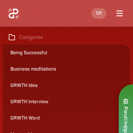
SR
Blog
Categories
About me
Being Successful
Offering
Business meditations
Contact
GRWTH Idea
GRWTH Interview
Poruči knjigu
GRWTH Word